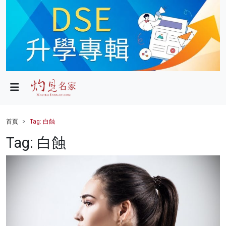
政局
教育
文化
財經
首頁
Tag: 白蝕
生活
Tag: 白蝕
健康
商業
科技
影片