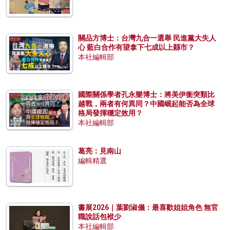
關品方博士：台灣九合一選舉 民進黨大失人
心 藍白合作有望拿下七成以上縣市？
本社編輯部
國際關係學者孔永樂博士：將美伊衝突類比
越戰，兩者有何異同？中國崛起能否為全球
格局發揮穩定效用？
本社編輯部
葛亮：見南山
編輯精選
書展2026｜葉劉淑儀：最喜歡姐姐角色 無官
職說話包袱少
本社編輯部