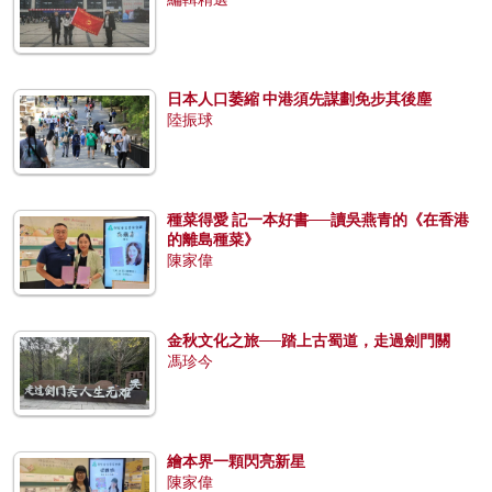
日本人口萎縮 中港須先謀劃免步其後塵
陸振球
種菜得愛 記一本好書──讀吳燕青的《在香港
的離島種菜》
陳家偉
金秋文化之旅──踏上古蜀道，走過劍門關
馮珍今
繪本界一顆閃亮新星
陳家偉