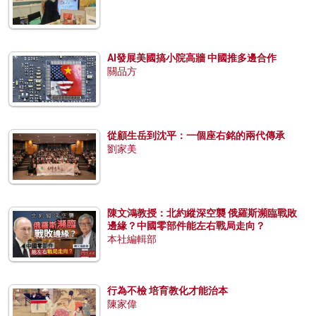
AI發展美國搞小院高牆 中國推多邊合作
關品方
從顧生岳到沈平：一個座右銘的兩代傳承
劉家美
陳文鴻教授：北約縱深空襲 俄羅斯瀕臨戰敗
邊緣？中國零部件能左右戰局走向？
本社編輯部
行為不檢 培育教化才能治本
陳家偉