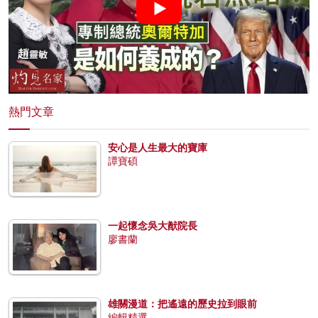
熱門文章
安心是人生最大的寶庫
譚寶碩
一起懷念吳大猷院長
廖書蘭
雄關漫道：把遙遠的歷史拉到眼前
編輯精選