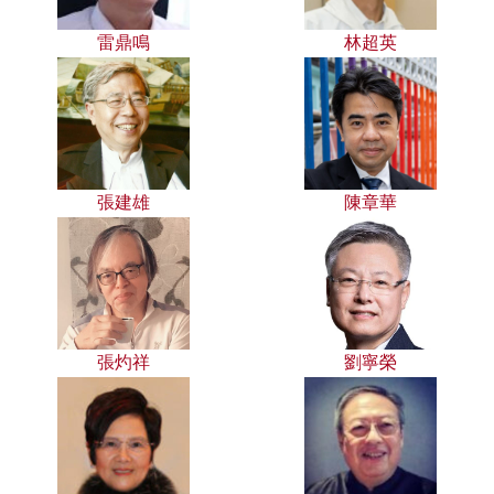
雷鼎鳴
林超英
張建雄
陳章華
張灼祥
劉寧榮