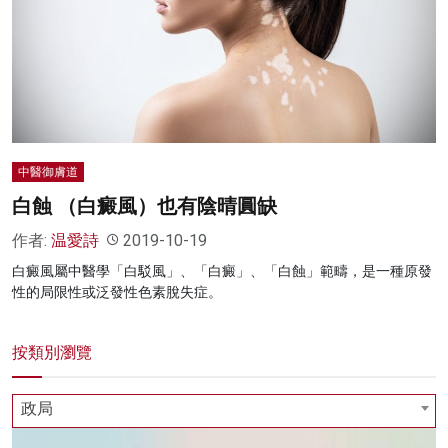
名家榜
灼見活動
關於我們
中醫御膚道
白蝕 （白癜風）也有陰晴圓缺
作者:
温愛詩
2019-10-19
白癜風屬中醫學「白駁風」、「白癜」、「白蝕」範疇，是一種原發
性的局限性或泛發性色素脫失症。
按類別瀏覽
政局