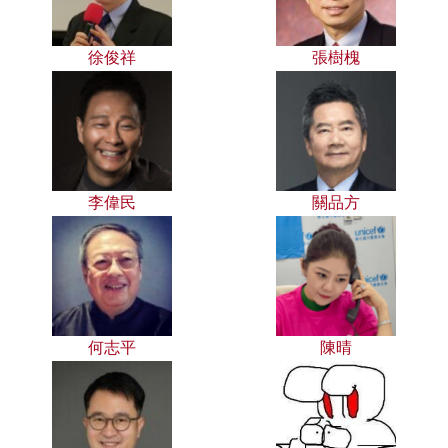
徐俊祥
張樹槐
李偉民
關品方
何志平
陳晴