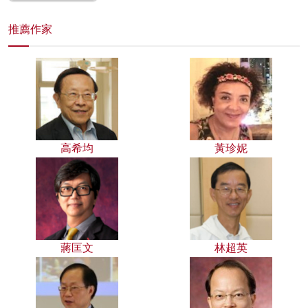
推薦作家
高希均
黃珍妮
蔣匡文
林超英