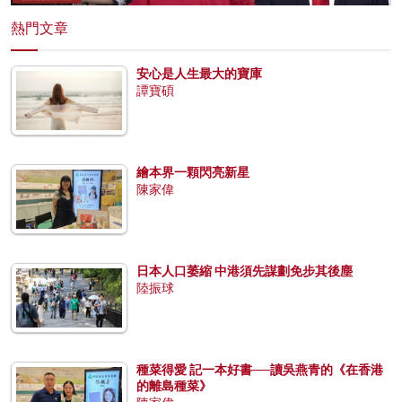
熱門文章
安心是人生最大的寶庫
譚寶碩
繪本界一顆閃亮新星
陳家偉
日本人口萎縮 中港須先謀劃免步其後塵
陸振球
種菜得愛 記一本好書──讀吳燕青的《在香港
的離島種菜》