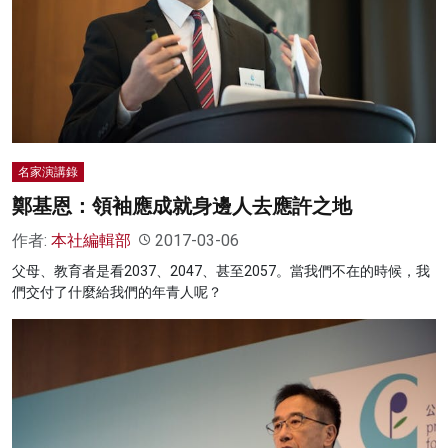
名家榜
灼見活動
關於我們
名家演講錄
鄭基恩：領袖應成就身邊人去應許之地
作者:
本社編輯部
2017-03-06
父母、教育者是看2037、2047、甚至2057。當我們不在的時候，我
們交付了什麼給我們的年青人呢？