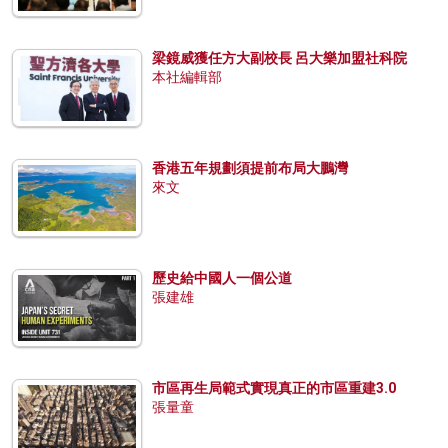
梁鏡威獲任方大副校長 呂大樂加盟社科院
本社編輯部
香港五年規劃須提前布局大鵬灣
來文
歷史給中國人一個公道
張建雄
市區再生局範式實現真正的市區重建3.0
張量童