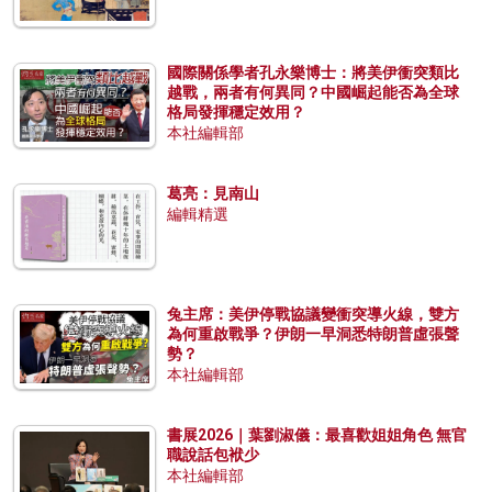
國際關係學者孔永樂博士：將美伊衝突類比
越戰，兩者有何異同？中國崛起能否為全球
格局發揮穩定效用？
本社編輯部
葛亮：見南山
編輯精選
兔主席：美伊停戰協議變衝突導火線，雙方
為何重啟戰爭？伊朗一早洞悉特朗普虛張聲
勢？
本社編輯部
書展2026｜葉劉淑儀：最喜歡姐姐角色 無官
職說話包袱少
本社編輯部