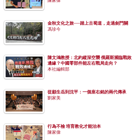
陳家偉
金秋文化之旅──踏上古蜀道，走過劍門關
馮珍今
陳文鴻教授：北約縱深空襲 俄羅斯瀕臨戰敗
邊緣？中國零部件能左右戰局走向？
本社編輯部
從顧生岳到沈平：一個座右銘的兩代傳承
劉家美
行為不檢 培育教化才能治本
陳家偉