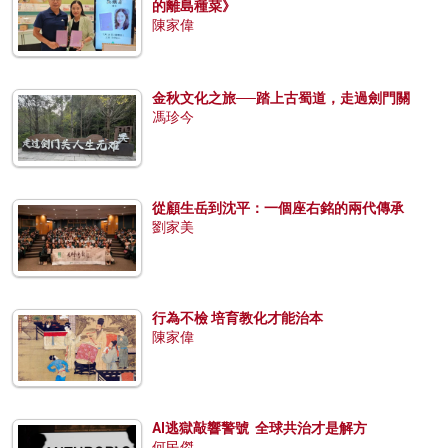
的離島種菜》
陳家偉
金秋文化之旅──踏上古蜀道，走過劍門關
馮珍今
從顧生岳到沈平：一個座右銘的兩代傳承
劉家美
行為不檢 培育教化才能治本
陳家偉
AI逃獄敲響警號 全球共治才是解方
何民傑