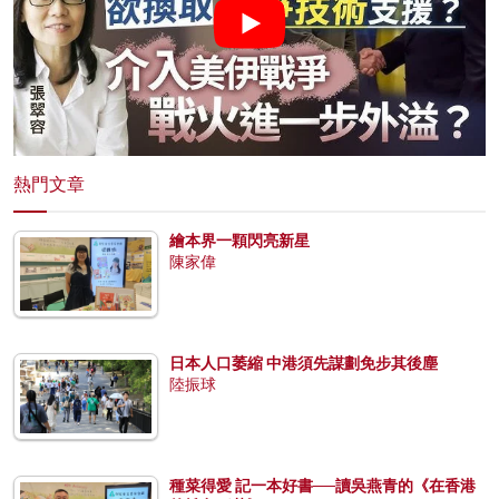
熱門文章
繪本界一顆閃亮新星
陳家偉
日本人口萎縮 中港須先謀劃免步其後塵
陸振球
種菜得愛 記一本好書──讀吳燕青的《在香港