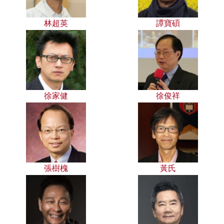
林超英
譚寶碩
徐家健
徐俊祥
張樹槐
黃氏