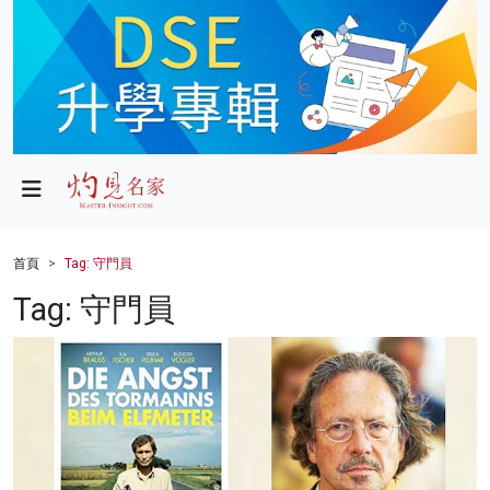
政局
教育
文化
財經
首頁
Tag: 守門員
生活
Tag: 守門員
健康
商業
科技
影片