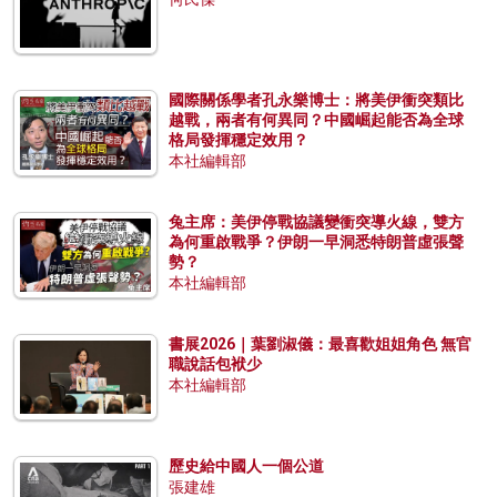
國際關係學者孔永樂博士：將美伊衝突類比
越戰，兩者有何異同？中國崛起能否為全球
格局發揮穩定效用？
本社編輯部
兔主席：美伊停戰協議變衝突導火線，雙方
為何重啟戰爭？伊朗一早洞悉特朗普虛張聲
勢？
本社編輯部
書展2026｜葉劉淑儀：最喜歡姐姐角色 無官
職說話包袱少
本社編輯部
歷史給中國人一個公道
張建雄