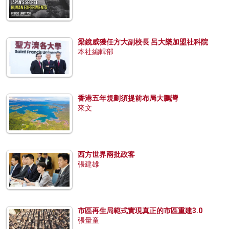
梁鏡威獲任方大副校長 呂大樂加盟社科院
本社編輯部
香港五年規劃須提前布局大鵬灣
來文
西方世界兩批政客
張建雄
市區再生局範式實現真正的市區重建3.0
張量童