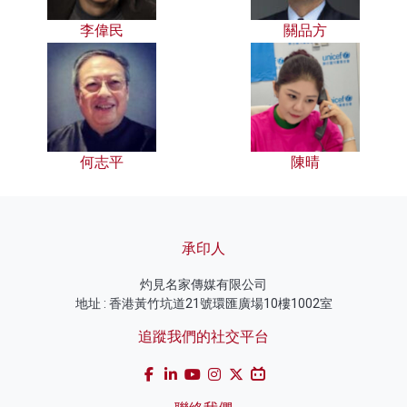
李偉民
關品方
何志平
陳晴
承印人
灼見名家傳媒有限公司
地址 : 香港黃竹坑道21號環匯廣場10樓1002室
追蹤我們的社交平台