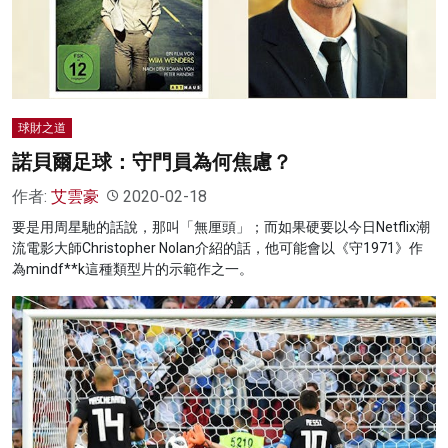
名家榜
灼見活動
關於我們
球財之道
諾貝爾足球：守門員為何焦慮？
作者:
艾雲豪
2020-02-18
要是用周星馳的話說，那叫「無厘頭」；而如果硬要以今日Netflix潮
流電影大師Christopher Nolan介紹的話，他可能會以《守1971》作
為mindf**k這種類型片的示範作之一。