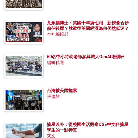
孔永樂博士：英國十年換七相，新揆會否步
前任後塵？脫歐後英國經濟為何仍然低迷？
本社編輯部
60名中小特幼老師參與城大GenAI培訓班
編輯精選
台灣被美國拖累
張建雄
摘星以外：從校園生活觀察DSE中文科摘星
學生的一點特質
來文