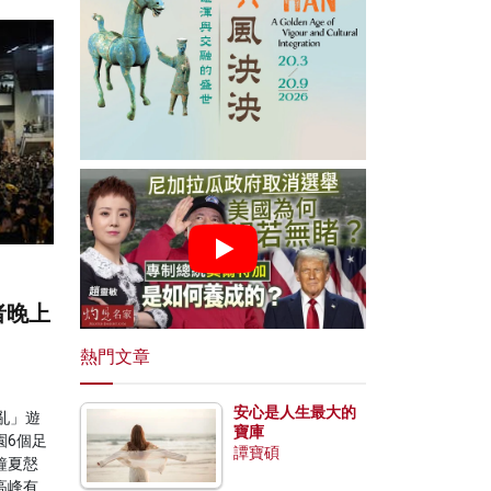
者晚上
熱門文章
安心是人生最大的
亂」遊
寶庫
園6個足
譚寶碩
鐘夏慤
高峰有