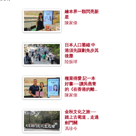
繪本界一顆閃亮新
星
陳家偉
日本人口萎縮 中
港須先謀劃免步其
後塵
陸振球
種菜得愛 記一本
好書──讀吳燕青
的《在香港的離島
種菜》
陳家偉
金秋文化之旅──
踏上古蜀道，走過
劍門關
馮珍今