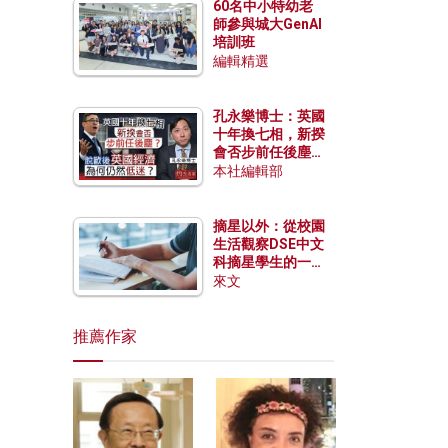
60名中小特幼老
師參與城大GenAI
培訓班
編輯精選
孔永樂博士：英國
十年換七相，新揆
會否步前任後塵？
脫歐後英國經濟為
本社編輯部
何仍然低迷？
摘星以外：從校園
生活觀察DSE中文
科摘星學生的一點
特質
來文
推薦作家