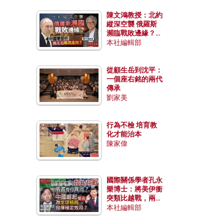
陳文鴻教授：北約
縱深空襲 俄羅斯
瀕臨戰敗邊緣？中
國零部件能左右戰
本社編輯部
局走向？
從顧生岳到沈平：
一個座右銘的兩代
傳承
劉家美
行為不檢 培育教
化才能治本
陳家偉
國際關係學者孔永
樂博士：將美伊衝
突類比越戰，兩者
有何異同？中國崛
本社編輯部
起能否為全球格局