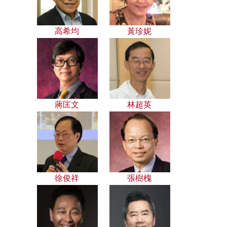
高希均
黃珍妮
蔣匡文
林超英
徐俊祥
張樹槐