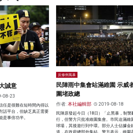
反修例風暴
民陣雨中集會站滿維園 示威
大誠意
圍堵政總
9-08-23
作者:
本社編輯部
2019-08-18
信任是很難在短時間內得以
對話平台，但缺乏真正需要
民陣原發起今日（18日）「止黑暴，制警
能是事倍功半。
行，但警方只批准維園集會。市民迫滿維
球場，其後遊行到中環。部分人士佔據金
道，在政府總部外集結。警方表示，維園