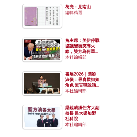
發揮穩定效用？
葛亮：見南山
編輯精選
兔主席：美伊停戰
協議變衝突導火
線，雙方為何重啟
戰爭？伊朗一早洞
本社編輯部
悉特朗普虛張聲
勢？
書展2026｜葉劉
淑儀：最喜歡姐姐
角色 無官職說話
包袱少
本社編輯部
梁鏡威獲任方大副
校長 呂大樂加盟
社科院
本社編輯部