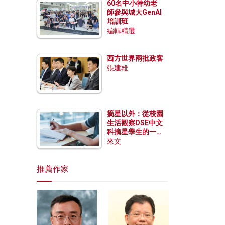
60名中小特幼老
師參與城大GenAI
培訓班
編輯精選
西方世界兩批政客
張建雄
摘星以外：從校園
生活觀察DSE中文
科摘星學生的一點
特質
來文
推薦作家