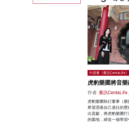
中原薈《薈訊CentaLife》
虎豹樂圃將音樂
作者:
薈訊CentaLif
虎豹樂圃執行董事（樂圃
希望憑着自己過往的歷
出貢獻，將虎豹樂圃打
的園地，締造一個學習