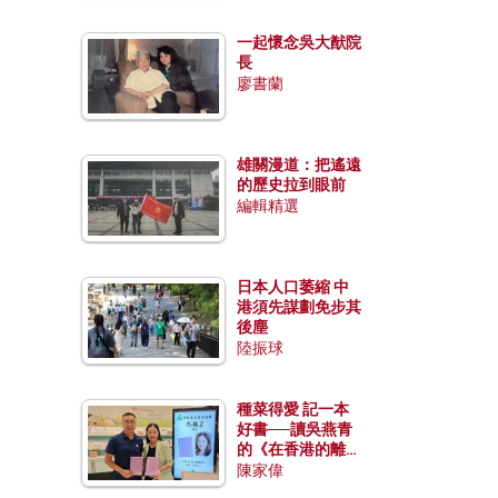
一起懷念吳大猷院
長
廖書蘭
雄關漫道：把遙遠
的歷史拉到眼前
編輯精選
日本人口萎縮 中
港須先謀劃免步其
後塵
陸振球
種菜得愛 記一本
好書──讀吳燕青
的《在香港的離島
種菜》
陳家偉