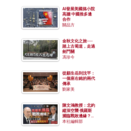
AI發展美國搞小院
高牆 中國推多邊
合作
關品方
金秋文化之旅──
踏上古蜀道，走過
劍門關
馮珍今
從顧生岳到沈平：
一個座右銘的兩代
傳承
劉家美
陳文鴻教授：北約
縱深空襲 俄羅斯
瀕臨戰敗邊緣？中
國零部件能左右戰
本社編輯部
局走向？