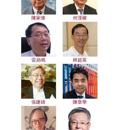
陳家偉
何漢權
雷鼎鳴
林超英
張建雄
陳章華