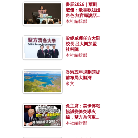
書展2026｜葉劉
淑儀：最喜歡姐姐
角色 無官職說話
包袱少
本社編輯部
梁鏡威獲任方大副
校長 呂大樂加盟
社科院
本社編輯部
香港五年規劃須提
前布局大鵬灣
來文
兔主席：美伊停戰
協議變衝突導火
線，雙方為何重啟
戰爭？伊朗一早洞
本社編輯部
悉特朗普虛張聲
勢？