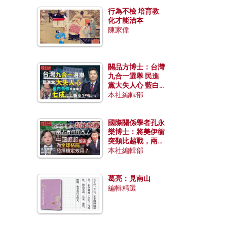
行為不檢 培育教
化才能治本
陳家偉
關品方博士：台灣
九合一選舉 民進
黨大失人心 藍白
合作有望拿下七成
本社編輯部
以上縣市？
國際關係學者孔永
樂博士：將美伊衝
突類比越戰，兩者
有何異同？中國崛
本社編輯部
起能否為全球格局
發揮穩定效用？
葛亮：見南山
編輯精選