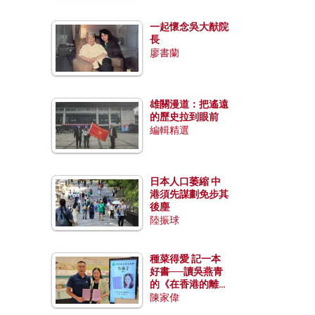
一起懷念吳大猷院
長
廖書蘭
雄關漫道：把遙遠
的歷史拉到眼前
編輯精選
日本人口萎縮 中
港須先謀劃免步其
後塵
陸振球
種菜得愛 記一本
好書──讀吳燕青
的《在香港的離島
種菜》
陳家偉