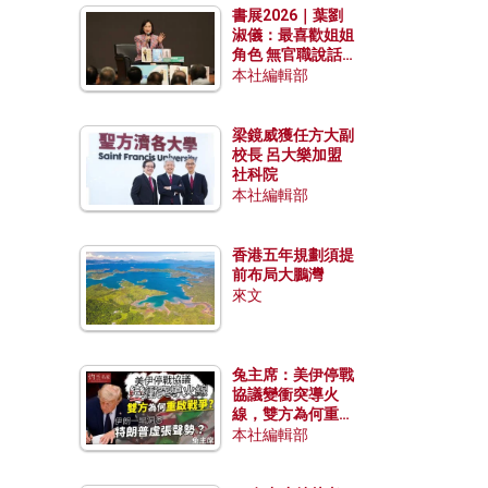
書展2026｜葉劉
淑儀：最喜歡姐姐
角色 無官職說話
包袱少
本社編輯部
梁鏡威獲任方大副
校長 呂大樂加盟
社科院
本社編輯部
香港五年規劃須提
前布局大鵬灣
來文
兔主席：美伊停戰
協議變衝突導火
線，雙方為何重啟
戰爭？伊朗一早洞
本社編輯部
悉特朗普虛張聲
勢？