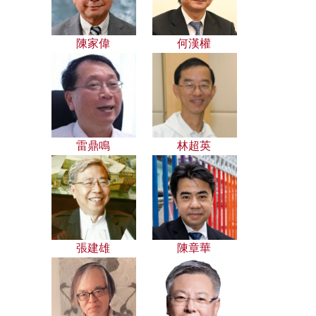
陳家偉
何漢權
雷鼎鳴
林超英
張建雄
陳章華