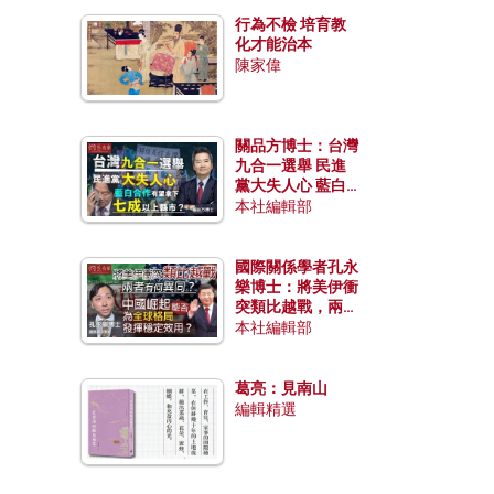
行為不檢 培育教
化才能治本
陳家偉
關品方博士：台灣
九合一選舉 民進
黨大失人心 藍白
合作有望拿下七成
本社編輯部
以上縣市？
國際關係學者孔永
樂博士：將美伊衝
突類比越戰，兩者
有何異同？中國崛
本社編輯部
起能否為全球格局
發揮穩定效用？
葛亮：見南山
編輯精選