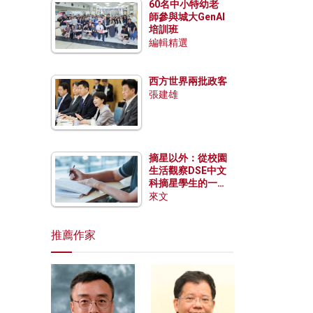
60名中小特幼老
師參與城大GenAI
培訓班
編輯精選
西方世界兩批政客
張建雄
摘星以外：從校園
生活觀察DSE中文
科摘星學生的一點
特質
來文
推薦作家