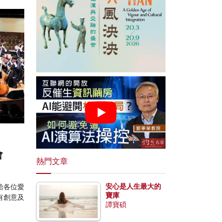
會
熱門文章
安心是人生最大的
給各位愛
寶庫
有創意及
譚寶碩