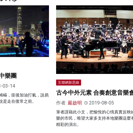
中樂團
互聯網新思維
3-03-14
古今中外元素 合奏創意音樂
崎嶇，疫後加油打氣，說易
說是走在復常之前。
作者:
嚴啟明
2019-08-05
筆者謹藉此小文，把愉悅的心情真實反映
樂的市民，唯望大家多支持本地樂團這麼
精彩的演出。