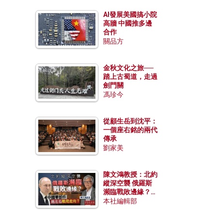
AI發展美國搞小院
高牆 中國推多邊
合作
關品方
金秋文化之旅──
踏上古蜀道，走過
劍門關
馮珍今
從顧生岳到沈平：
一個座右銘的兩代
傳承
劉家美
陳文鴻教授：北約
縱深空襲 俄羅斯
瀕臨戰敗邊緣？中
國零部件能左右戰
本社編輯部
局走向？