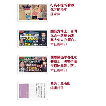
行為不檢 培育教
化才能治本
陳家偉
關品方博士：台灣
九合一選舉 民進
黨大失人心 藍白
合作有望拿下七成
本社編輯部
以上縣市？
國際關係學者孔永
樂博士：將美伊衝
突類比越戰，兩者
有何異同？中國崛
本社編輯部
起能否為全球格局
發揮穩定效用？
葛亮：見南山
編輯精選