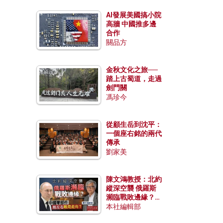
AI發展美國搞小院
高牆 中國推多邊
合作
關品方
金秋文化之旅──
踏上古蜀道，走過
劍門關
馮珍今
從顧生岳到沈平：
一個座右銘的兩代
傳承
劉家美
陳文鴻教授：北約
縱深空襲 俄羅斯
瀕臨戰敗邊緣？中
國零部件能左右戰
本社編輯部
局走向？