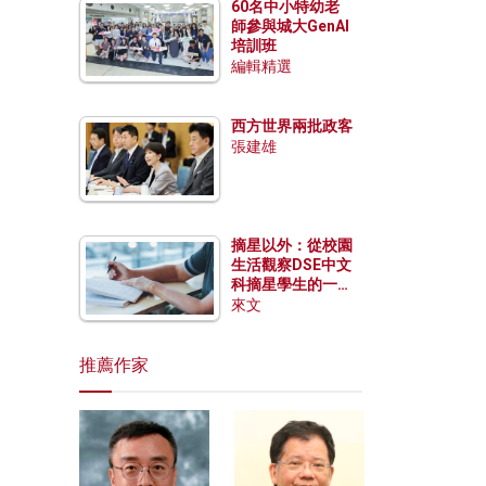
60名中小特幼老
師參與城大GenAI
培訓班
編輯精選
西方世界兩批政客
張建雄
摘星以外：從校園
生活觀察DSE中文
科摘星學生的一點
特質
來文
推薦作家