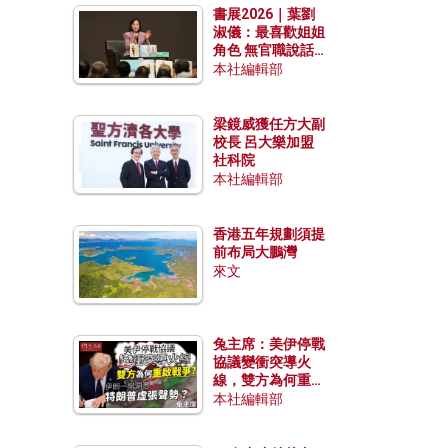
書展2026｜葉劉
淑儀：最喜歡姐姐
角色 無官職說話
包袱少
本社編輯部
梁鏡威獲任方大副
校長 呂大樂加盟
社科院
本社編輯部
香港五年規劃須提
前布局大鵬灣
來文
兔主席：美伊停戰
協議變衝突導火
線，雙方為何重啟
戰爭？伊朗一早洞
本社編輯部
悉特朗普虛張聲
勢？