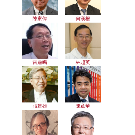
陳家偉
何漢權
雷鼎鳴
林超英
張建雄
陳章華