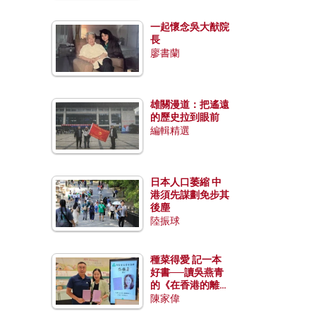
一起懷念吳大猷院
長
廖書蘭
雄關漫道：把遙遠
的歷史拉到眼前
編輯精選
日本人口萎縮 中
港須先謀劃免步其
後塵
陸振球
種菜得愛 記一本
好書──讀吳燕青
的《在香港的離島
種菜》
陳家偉