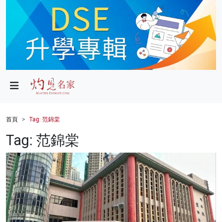
政局
教育
文化
財經
首頁
Tag: 范錦棠
生活
Tag: 范錦棠
健康
商業
科技
影片