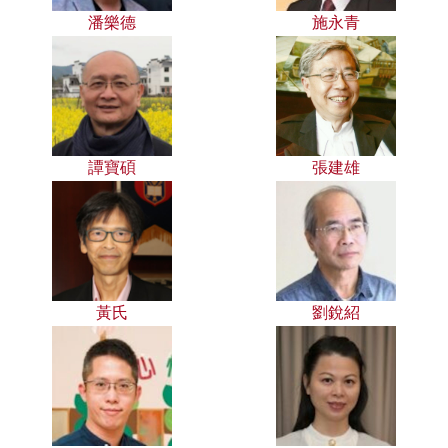
潘樂德
施永青
譚寶碩
張建雄
黃氏
劉銳紹