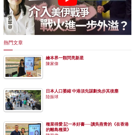
熱門文章
繪本界一顆閃亮新星
陳家偉
日本人口萎縮 中港須先謀劃免步其後塵
陸振球
種菜得愛 記一本好書──讀吳燕青的《在香港
的離島種菜》