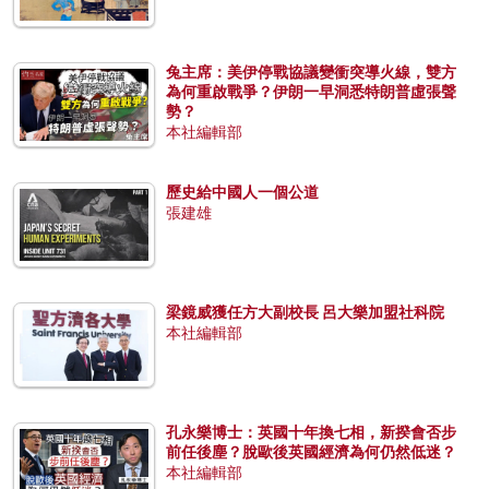
兔主席：美伊停戰協議變衝突導火線，雙方
為何重啟戰爭？伊朗一早洞悉特朗普虛張聲
勢？
本社編輯部
歷史給中國人一個公道
張建雄
梁鏡威獲任方大副校長 呂大樂加盟社科院
本社編輯部
孔永樂博士：英國十年換七相，新揆會否步
前任後塵？脫歐後英國經濟為何仍然低迷？
本社編輯部