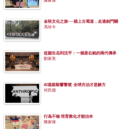
陳家偉
金秋文化之旅──踏上古蜀道，走過劍門關
馮珍今
從顧生岳到沈平：一個座右銘的兩代傳承
劉家美
AI逃獄敲響警號 全球共治才是解方
何民傑
行為不檢 培育教化才能治本
陳家偉