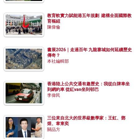
教育軟實力賦能港五年規劃 建構全面國際教
育樞紐
陳偉倫
書展2026｜走過百年 九龍寨城如何延續歷史
傳奇？
本社編輯部
香港陸上公共交通有趣歷史：我從白牌車坐
到網約車 從紅van坐到邨巴
李偉民
三位來自北大的世界級數學家：王虹、鄧
煜、韋東奕
關品方