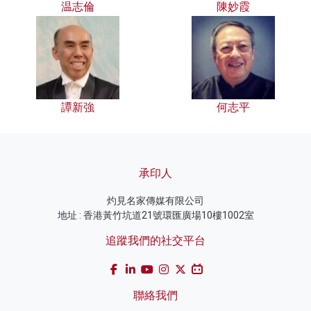
温志倫
陳妙霞
譚新強
何志平
承印人
灼見名家傳媒有限公司
地址 : 香港黃竹坑道21號環匯廣場10樓1002室
追蹤我們的社交平台
聯絡我們