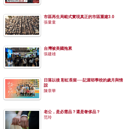
市區再生局範式實現真正的市區重建3.0
張量童
台灣被美國拖累
張建雄
日落以後 彩虹長留──記屋邨學校的歲月與情
誼
陳章華
老公，是必需品？還是奢侈品？
范玲