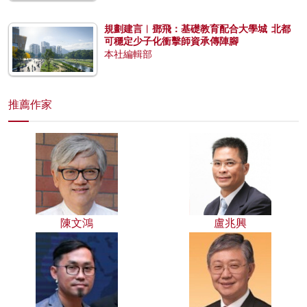
規劃建言︱鄧飛：基礎教育配合大學城 北都
可穩定少子化衝擊師資承傳陣腳
本社編輯部
推薦作家
陳文鴻
盧兆興