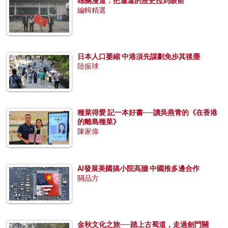
雄關漫道：把遙遠的歷史拉到眼前
編輯精選
日本人口萎縮 中港須先謀劃免步其後塵
陸振球
種菜得愛 記一本好書──讀吳燕青的《在香港
的離島種菜》
陳家偉
AI發展美國搞小院高牆 中國推多邊合作
關品方
金秋文化之旅──踏上古蜀道，走過劍門關