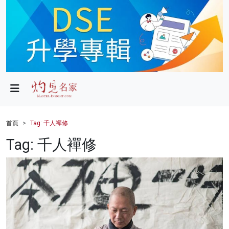
政局
教育
文化
財經
首頁
Tag: 千人襌修
生活
Tag: 千人襌修
健康
商業
科技
影片