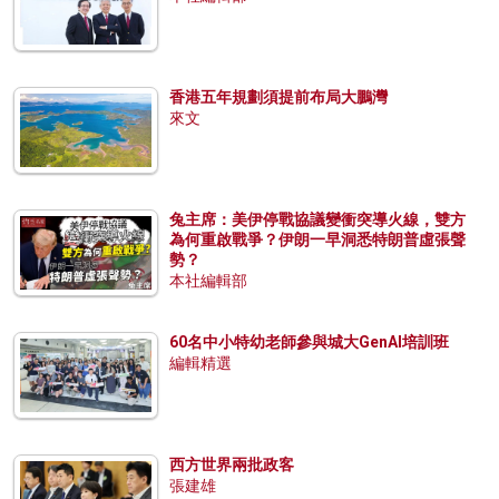
香港五年規劃須提前布局大鵬灣
來文
兔主席：美伊停戰協議變衝突導火線，雙方
為何重啟戰爭？伊朗一早洞悉特朗普虛張聲
勢？
本社編輯部
60名中小特幼老師參與城大GenAI培訓班
編輯精選
西方世界兩批政客
張建雄