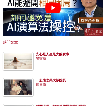
熱門文章
安心是人生最大的寶庫
譚寶碩
一起懷念吳大猷院長
廖書蘭