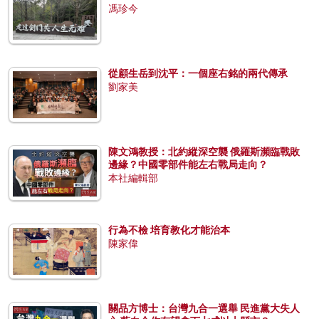
馮珍今
從顧生岳到沈平：一個座右銘的兩代傳承
劉家美
陳文鴻教授：北約縱深空襲 俄羅斯瀕臨戰敗
邊緣？中國零部件能左右戰局走向？
本社編輯部
行為不檢 培育教化才能治本
陳家偉
關品方博士：台灣九合一選舉 民進黨大失人