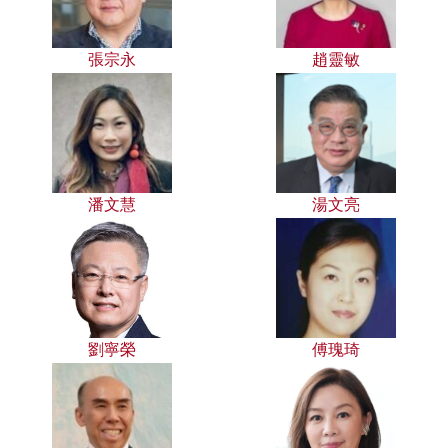
張宗永
趙靈敏
潘文慧
湯文亮
劉寧榮
傅瑰琦