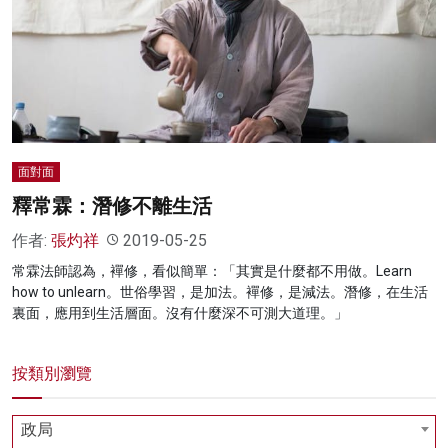
名家榜
灼見活動
關於我們
面對面
釋常霖：潛修不離生活
作者:
張灼祥
2019-05-25
常霖法師認為，襌修，看似簡單：「其實是什麼都不用做。Learn
how to unlearn。世俗學習，是加法。襌修，是減法。潛修，在生活
裏面，應用到生活層面。沒有什麼深不可測大道理。」
按類別瀏覽
政局