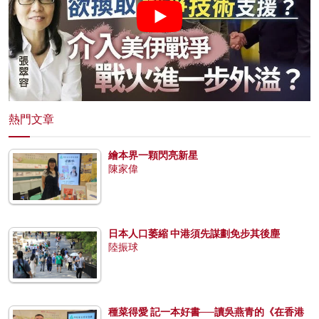
熱門文章
繪本界一顆閃亮新星
陳家偉
日本人口萎縮 中港須先謀劃免步其後塵
陸振球
種菜得愛 記一本好書──讀吳燕青的《在香港