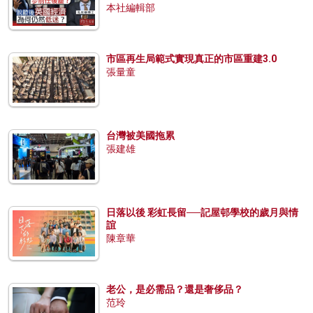
本社編輯部
市區再生局範式實現真正的市區重建3.0
張量童
台灣被美國拖累
張建雄
日落以後 彩虹長留──記屋邨學校的歲月與情
誼
陳章華
老公，是必需品？還是奢侈品？
范玲