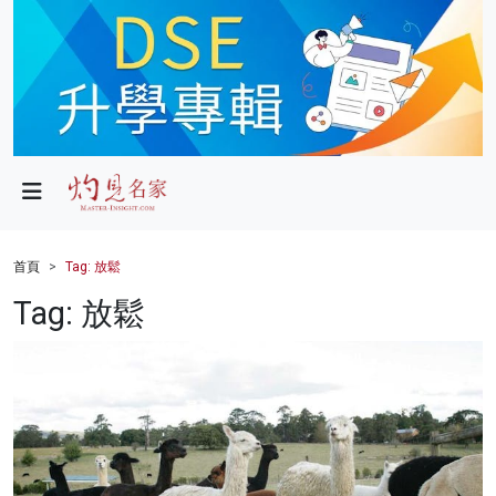
政局
教育
文化
財經
首頁
Tag: 放鬆
生活
Tag: 放鬆
健康
商業
科技
影片