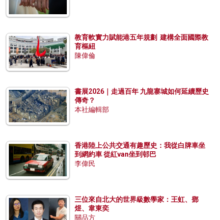
教育軟實力賦能港五年規劃 建構全面國際教
育樞紐
陳偉倫
書展2026｜走過百年 九龍寨城如何延續歷史
傳奇？
本社編輯部
香港陸上公共交通有趣歷史：我從白牌車坐
到網約車 從紅van坐到邨巴
李偉民
三位來自北大的世界級數學家：王虹、鄧
煜、韋東奕
關品方