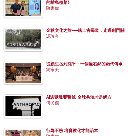
的離島種菜》
陳家偉
金秋文化之旅──踏上古蜀道，走過劍門關
馮珍今
從顧生岳到沈平：一個座右銘的兩代傳承
劉家美
AI逃獄敲響警號 全球共治才是解方
何民傑
行為不檢 培育教化才能治本