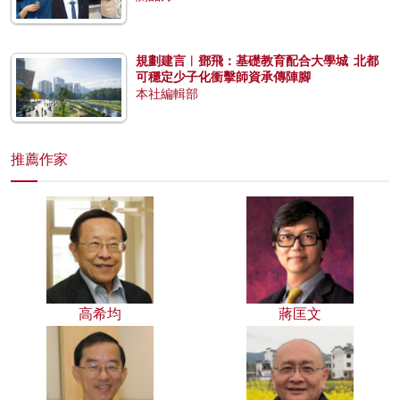
規劃建言︱鄧飛：基礎教育配合大學城 北都
可穩定少子化衝擊師資承傳陣腳
本社編輯部
推薦作家
高希均
蔣匡文