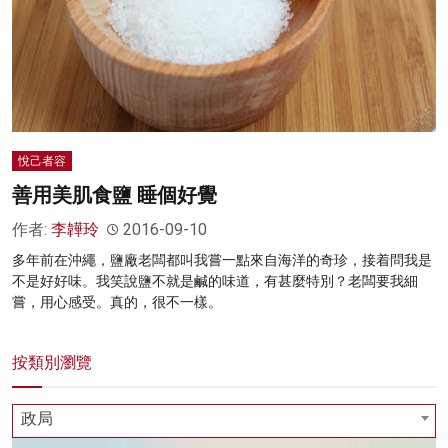
悅己者容
善用美肌食鹽 睡個好覺
作者:
李韡玲
2016-09-10
多年前在沖繩，鹽廠老闆都叫我嘗一點來自海洋的奇珍，接着問我是
不是好好味。我笑說鹽不就是鹹的味道，有甚麼特別？老闆要我細
嘗，用心感受。真的，很不一樣。
按類別瀏覽
政局