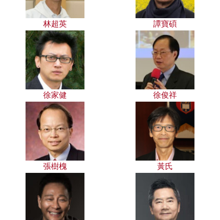
林超英
譚寶碩
徐家健
徐俊祥
張樹槐
黃氏