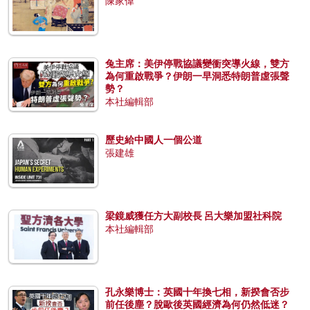
陳家偉
兔主席：美伊停戰協議變衝突導火線，雙方
為何重啟戰爭？伊朗一早洞悉特朗普虛張聲
勢？
本社編輯部
歷史給中國人一個公道
張建雄
梁鏡威獲任方大副校長 呂大樂加盟社科院
本社編輯部
孔永樂博士：英國十年換七相，新揆會否步
前任後塵？脫歐後英國經濟為何仍然低迷？