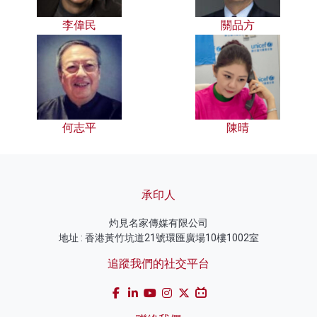
李偉民
關品方
何志平
陳晴
承印人
灼見名家傳媒有限公司
地址 : 香港黃竹坑道21號環匯廣場10樓1002室
追蹤我們的社交平台