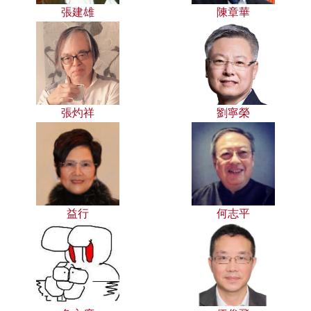
張建雄
陳章華
張灼祥
劉寧榮
益行
何志平