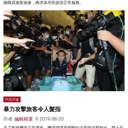
鐵職員連夜搶修，務求為市民提供正常服務。
灼見評論
暴力攻擊旅客令人髮指
作者:
編輯精選
2019-08-20
為了恢復機場正常運作，機場管理局果斷向法庭申請禁制令，禁止在