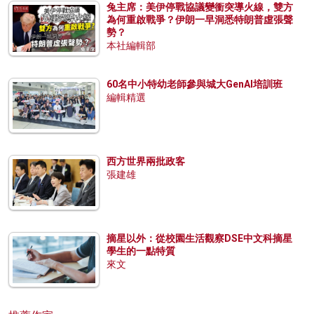
兔主席：美伊停戰協議變衝突導火線，雙方
為何重啟戰爭？伊朗一早洞悉特朗普虛張聲
勢？
本社編輯部
60名中小特幼老師參與城大GenAI培訓班
編輯精選
西方世界兩批政客
張建雄
摘星以外：從校園生活觀察DSE中文科摘星
學生的一點特質
來文