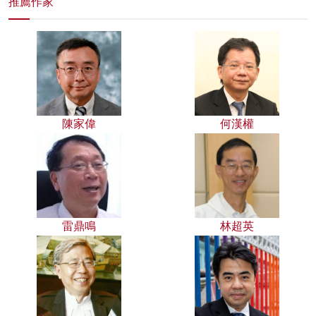
推薦作家
陳家偉
何漢權
雷鼎鳴
林超英