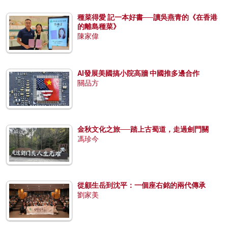
種菜得愛 記一本好書──讀吳燕青的《在香港
的離島種菜》
陳家偉
AI發展美國搞小院高牆 中國推多邊合作
關品方
金秋文化之旅──踏上古蜀道，走過劍門關
馮珍今
從顧生岳到沈平：一個座右銘的兩代傳承
劉家美