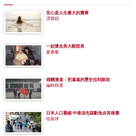
安心是人生最大的寶庫
譚寶碩
一起懷念吳大猷院長
廖書蘭
雄關漫道：把遙遠的歷史拉到眼前
編輯精選
日本人口萎縮 中港須先謀劃免步其後塵
陸振球