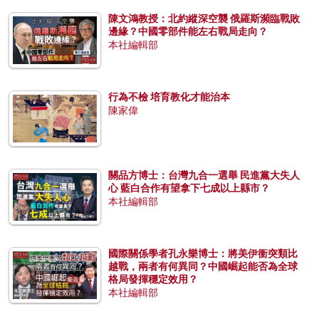
陳文鴻教授：北約縱深空襲 俄羅斯瀕臨戰敗
邊緣？中國零部件能左右戰局走向？
本社編輯部
行為不檢 培育教化才能治本
陳家偉
關品方博士：台灣九合一選舉 民進黨大失人
心 藍白合作有望拿下七成以上縣市？
本社編輯部
國際關係學者孔永樂博士：將美伊衝突類比
越戰，兩者有何異同？中國崛起能否為全球
格局發揮穩定效用？
本社編輯部