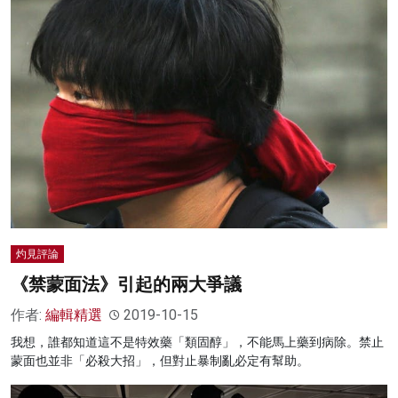
灼見評論
《禁蒙面法》引起的兩大爭議
作者:
編輯精選
2019-10-15
我想，誰都知道這不是特效藥「類固醇」，不能馬上藥到病除。禁止
蒙面也並非「必殺大招」，但對止暴制亂必定有幫助。