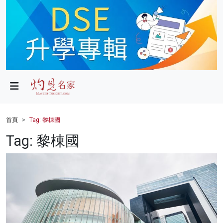
政局
教育
文化
財經
首頁
Tag: 黎棟國
生活
Tag: 黎棟國
健康
商業
科技
影片