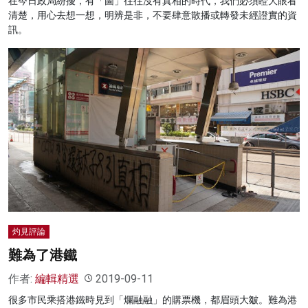
在今日政局紛擾，有「圖」往往沒有真相的時代，我們必須瞪大眼看
清楚，用心去想一想，明辨是非，不要肆意散播或轉發未經證實的資
訊。
灼見評論
難為了港鐵
作者:
編輯精選
2019-09-11
很多市民乘搭港鐵時見到「爛融融」的購票機，都眉頭大皺。難為港