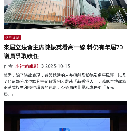
名家榜
灼見活動
關於我們
灼見政治
來屆立法會主席陳振英看高一線 料仍有年屆70
議員爭取續任
作者:
本社編輯部
2025-10-15
據悉，除了議政表現，參與競選的人亦須顧及私德及處事風評，以及
要預留部分席位給具中企背景的人選或「新香港人」，減低本地政黨
綑縛式投票和操控議會的色彩，令議員的背景和專長更「五光十
色」。