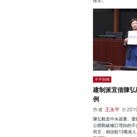
接受。
不平則鳴
建制派宜借陳弘
例
作者:
王永平
201
陳弘毅是中央器重、愛
公開戳破修訂理由的不
而言，相信較13萬港