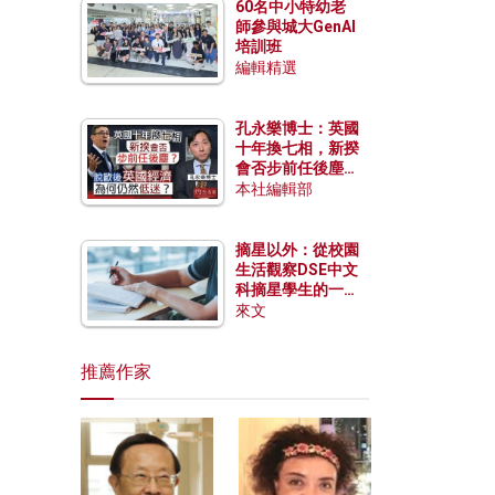
60名中小特幼老
師參與城大GenAI
培訓班
編輯精選
孔永樂博士：英國
十年換七相，新揆
會否步前任後塵？
脫歐後英國經濟為
本社編輯部
何仍然低迷？
摘星以外：從校園
生活觀察DSE中文
科摘星學生的一點
特質
來文
推薦作家