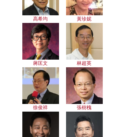
高希均
黃珍妮
蔣匡文
林超英
徐俊祥
張樹槐