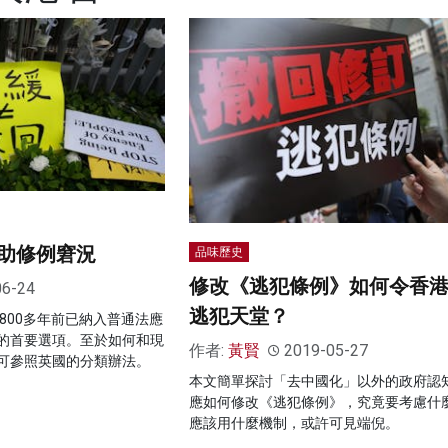
助修例窘況
品味歷史
修改《逃犯條例》如何令香
06-24
逃犯天堂？
800多年前已納入普通法應
的首要選項。至於如何和現
作者:
黃賢
2019-05-27
可參照英國的分類辦法。
本文簡單探討「去中國化」以外的政府認
應如何修改《逃犯條例》，究竟要考慮什
應該用什麼機制，或許可見端倪。