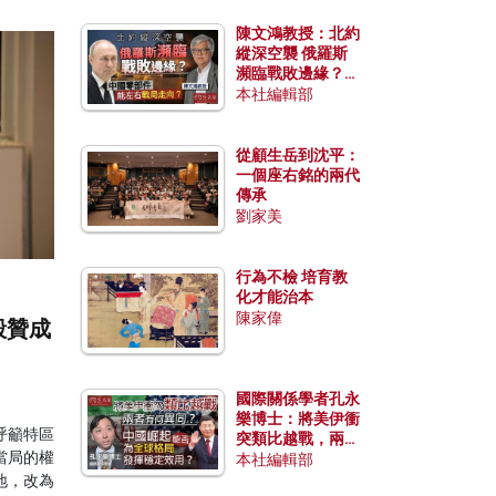
陳文鴻教授：北約
縱深空襲 俄羅斯
瀕臨戰敗邊緣？中
國零部件能左右戰
本社編輯部
局走向？
從顧生岳到沈平：
一個座右銘的兩代
傳承
劉家美
行為不檢 培育教
化才能治本
陳家偉
毅贊成
國際關係學者孔永
樂博士：將美伊衝
呼籲特區
突類比越戰，兩者
當局的權
有何異同？中國崛
本社編輯部
起能否為全球格局
地，改為