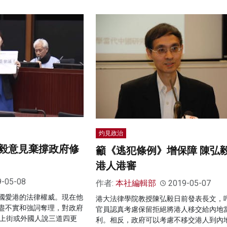
灼見政治
毅意見棄撐政府修
籲《逃犯條例》增保障 陳弘
港人港審
9-05-08
作者:
本社編輯部
2019-05-07
國愛港的法律權威。現在他
港大法律學院教授陳弘毅日前發表長文，
盡不實和強詞奪理，對政府
官員認真考慮保留拒絕將港人移交給內地
人上街或外國人說三道四更
利。相反，政府可以考慮不移交港人到內