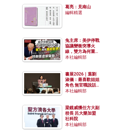
發揮穩定效用？
葛亮：見南山
編輯精選
兔主席：美伊停戰
協議變衝突導火
線，雙方為何重啟
戰爭？伊朗一早洞
本社編輯部
悉特朗普虛張聲
勢？
書展2026｜葉劉
淑儀：最喜歡姐姐
角色 無官職說話
包袱少
本社編輯部
梁鏡威獲任方大副
校長 呂大樂加盟
社科院
本社編輯部