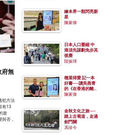
繪本界一顆閃亮新
星
陳家偉
日本人口萎縮 中
港須先謀劃免步其
後塵
陸振球
政府無
種菜得愛 記一本
好書──讀吳燕青
的《在香港的離島
種菜》
陳家偉
逃犯方法
有13
金秋文化之旅──
的遊
踏上古蜀道，走過
理與否，
劍門關
馮珍今