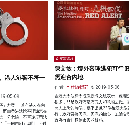
名家演講錄
陳文敏：境外審理逃犯可行 
需迎合內地
、港人港審不符一
作者:
本社編輯部
2019-05-08
19-05-09
香港大學法律學院教授陳文敏表示，處理
很多，只是政府有沒有魄力和意願去做。當
審」方案──若有港人在內
萬人上街的時候，幾乎是反23條後最大型
，而由香港法院審理該宗在
行，政府要聽民意。民意的擔心，無論合
法十分危險，不單違反司法
政府有責任釋除市民的疑惑。
合「一國兩制」原則，不能