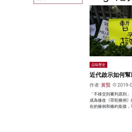
品味歷史
近代啟示如何幫
作者:
黃賢
2019-
「不移交則審判原則」 
成為修改《罪犯條例》
在的條例和條約銜接，