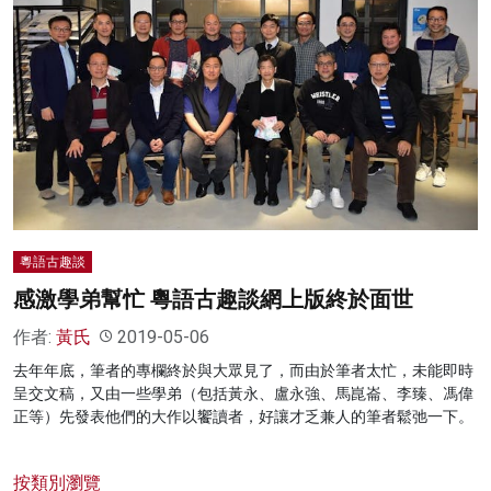
粵語古趣談
感激學弟幫忙 粵語古趣談網上版終於面世
作者:
黃氏
2019-05-06
去年年底，筆者的專欄終於與大眾見了，而由於筆者太忙，未能即時
呈交文稿，又由一些學弟（包括黃永、盧永強、馬崑崙、李臻、馮偉
正等）先發表他們的大作以饗讀者，好讓才乏兼人的筆者鬆弛一下。
按類別瀏覽