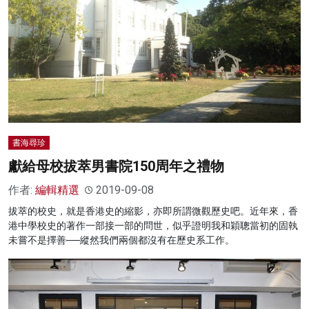
名家榜
灼見活動
關於我們
書海尋珍
獻給母校拔萃男書院150周年之禮物
作者:
編輯精選
2019-09-08
拔萃的校史，就是香港史的縮影，亦即所謂微觀歷史吧。近年來，香
港中學校史的著作一部接一部的問世，似乎證明我和穎聰當初的固執
未嘗不是擇善──縱然我們兩個都沒有在歷史系工作。