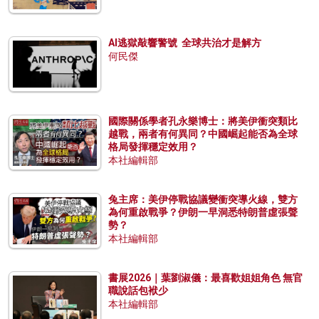
AI逃獄敲響警號 全球共治才是解方
何民傑
國際關係學者孔永樂博士：將美伊衝突類比
越戰，兩者有何異同？中國崛起能否為全球
格局發揮穩定效用？
本社編輯部
兔主席：美伊停戰協議變衝突導火線，雙方
為何重啟戰爭？伊朗一早洞悉特朗普虛張聲
勢？
本社編輯部
書展2026｜葉劉淑儀：最喜歡姐姐角色 無官
職說話包袱少
本社編輯部