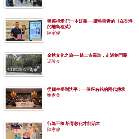
種菜得愛 記一本好書──讀吳燕青的《在香港
的離島種菜》
陳家偉
金秋文化之旅──踏上古蜀道，走過劍門關
馮珍今
從顧生岳到沈平：一個座右銘的兩代傳承
劉家美
行為不檢 培育教化才能治本
陳家偉