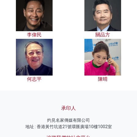
李偉民
關品方
何志平
陳晴
承印人
灼見名家傳媒有限公司
地址 : 香港黃竹坑道21號環匯廣場10樓1002室