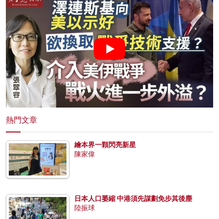
熱門文章
繪本界一顆閃亮新星
陳家偉
日本人口萎縮 中港須先謀劃免步其後塵
陸振球