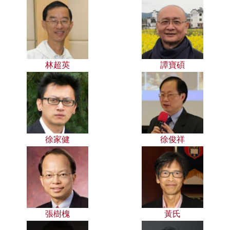
林超英
譚寶碩
徐家健
徐俊祥
張樹槐
黃氏