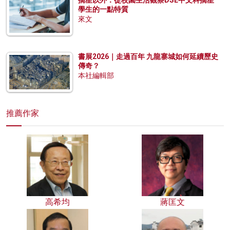
摘星以外：從校園生活觀察DSE中文科摘星
學生的一點特質
來文
書展2026｜走過百年 九龍寨城如何延續歷史
傳奇？
本社編輯部
推薦作家
高希均
蔣匡文