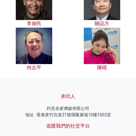
李偉民
關品方
何志平
陳晴
承印人
灼見名家傳媒有限公司
地址 : 香港黃竹坑道21號環匯廣場10樓1002室
追蹤我們的社交平台