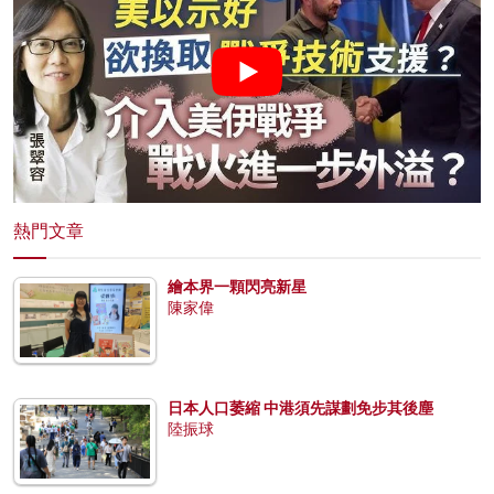
熱門文章
繪本界一顆閃亮新星
陳家偉
日本人口萎縮 中港須先謀劃免步其後塵
陸振球