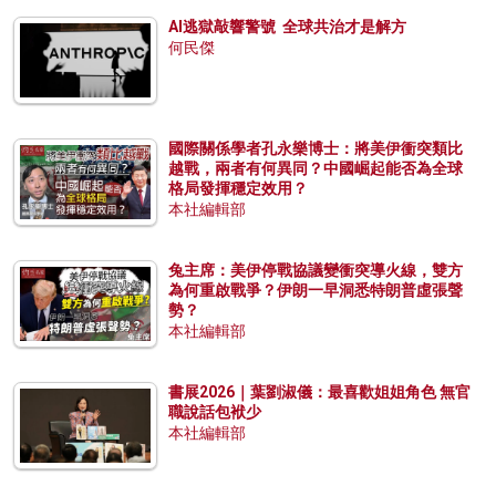
AI逃獄敲響警號 全球共治才是解方
何民傑
國際關係學者孔永樂博士：將美伊衝突類比
越戰，兩者有何異同？中國崛起能否為全球
格局發揮穩定效用？
本社編輯部
兔主席：美伊停戰協議變衝突導火線，雙方
為何重啟戰爭？伊朗一早洞悉特朗普虛張聲
勢？
本社編輯部
書展2026｜葉劉淑儀：最喜歡姐姐角色 無官
職說話包袱少
本社編輯部