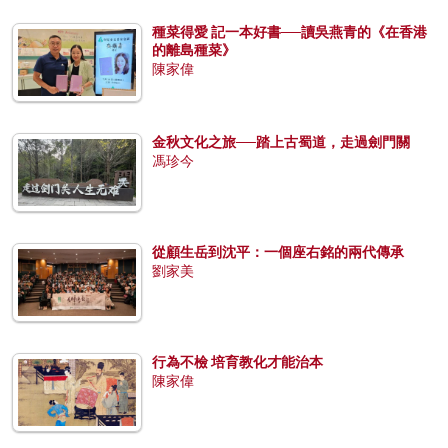
種菜得愛 記一本好書──讀吳燕青的《在香港
的離島種菜》
陳家偉
金秋文化之旅──踏上古蜀道，走過劍門關
馮珍今
從顧生岳到沈平：一個座右銘的兩代傳承
劉家美
行為不檢 培育教化才能治本
陳家偉