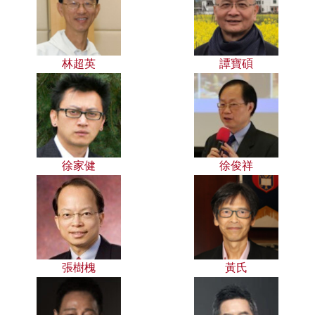
林超英
譚寶碩
徐家健
徐俊祥
張樹槐
黃氏