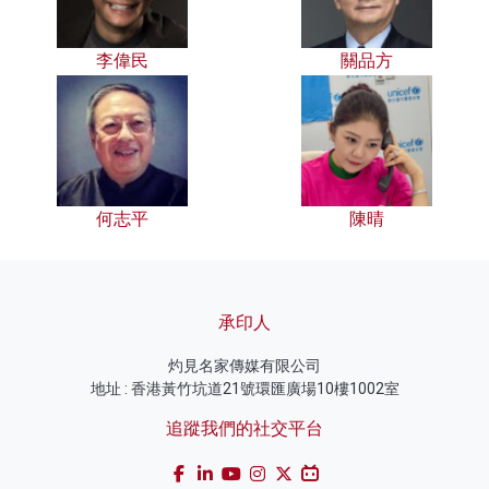
李偉民
關品方
何志平
陳晴
承印人
灼見名家傳媒有限公司
地址 : 香港黃竹坑道21號環匯廣場10樓1002室
追蹤我們的社交平台