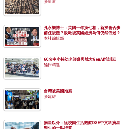
張量童
孔永樂博士：英國十年換七相，新揆會否步
前任後塵？脫歐後英國經濟為何仍然低迷？
本社編輯部
60名中小特幼老師參與城大GenAI培訓班
編輯精選
台灣被美國拖累
張建雄
摘星以外：從校園生活觀察DSE中文科摘星
學生的一點特質