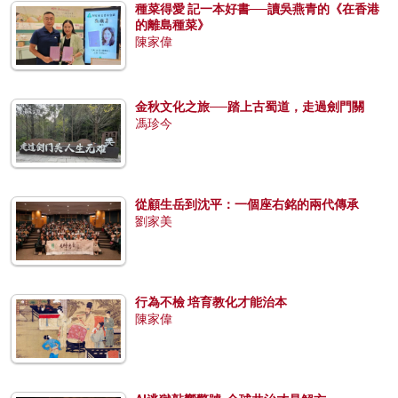
種菜得愛 記一本好書──讀吳燕青的《在香港
的離島種菜》
陳家偉
金秋文化之旅──踏上古蜀道，走過劍門關
馮珍今
從顧生岳到沈平：一個座右銘的兩代傳承
劉家美
行為不檢 培育教化才能治本
陳家偉