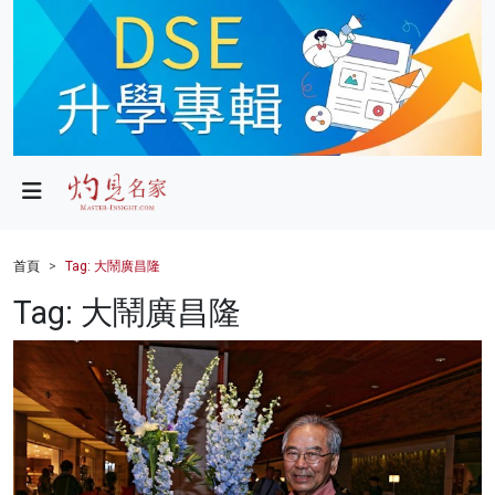
政局
教育
文化
財經
首頁
Tag: 大鬧廣昌隆
生活
Tag: 大鬧廣昌隆
健康
商業
科技
影片