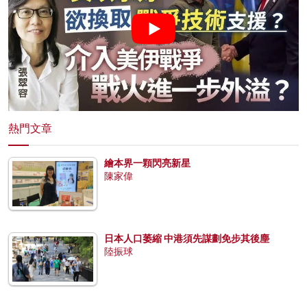
熱門文章
繪本界一顆閃亮新星
陳家偉
日本人口萎縮 中港須先謀劃免步其後塵
陸振球