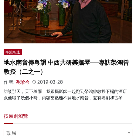
名家榜
灼見活動
關於我們
字旅相逢
地水南音傳粵韻 中西共研樂撫琴──專訪榮鴻曾
教授（二之一）
作者:
馮珍今
2019-03-28
訪談那天，天下着雨，我跟攝影師一起跑到榮鴻曾教授下榻的酒店，
跟他聊了幾個小時，內容當然離不開地水南音，還有粵劇和古琴……
按類別瀏覽
政局