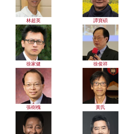
林超英
譚寶碩
徐家健
徐俊祥
張樹槐
黃氏