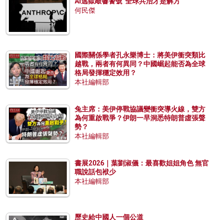
AI逃獄敲響警號 全球共治才是解方
何民傑
國際關係學者孔永樂博士：將美伊衝突類比
越戰，兩者有何異同？中國崛起能否為全球
格局發揮穩定效用？
本社編輯部
兔主席：美伊停戰協議變衝突導火線，雙方
為何重啟戰爭？伊朗一早洞悉特朗普虛張聲
勢？
本社編輯部
書展2026｜葉劉淑儀：最喜歡姐姐角色 無官
職說話包袱少
本社編輯部
歷史給中國人一個公道