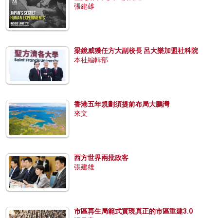
張建雄
梁鏡威獲任方大副校長 呂大樂加盟社科院
本社編輯部
香港五年規劃須提前布局大鵬灣
來文
西方世界兩批政客
張建雄
市區再生局範式實現真正的市區重建3.0