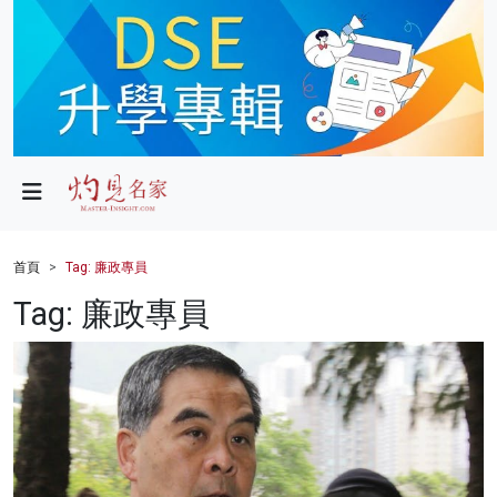
政局
教育
文化
財經
首頁
Tag: 廉政專員
生活
Tag: 廉政專員
健康
商業
科技
影片