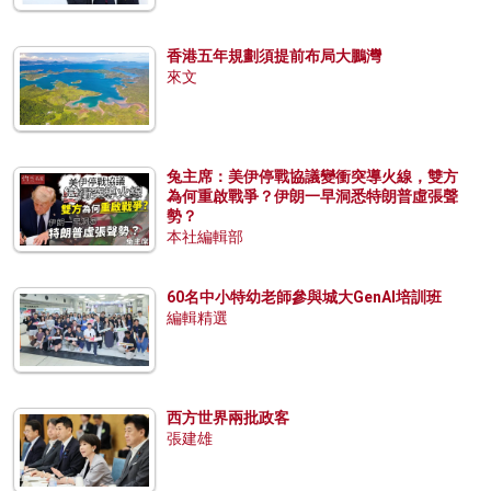
香港五年規劃須提前布局大鵬灣
來文
兔主席：美伊停戰協議變衝突導火線，雙方
為何重啟戰爭？伊朗一早洞悉特朗普虛張聲
勢？
本社編輯部
60名中小特幼老師參與城大GenAI培訓班
編輯精選
西方世界兩批政客
張建雄