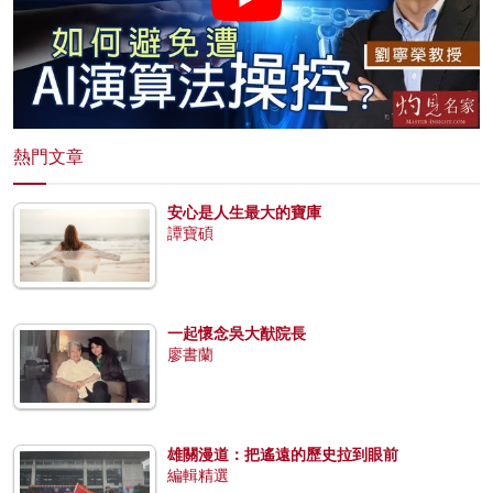
熱門文章
安心是人生最大的寶庫
譚寶碩
一起懷念吳大猷院長
廖書蘭
雄關漫道：把遙遠的歷史拉到眼前
編輯精選