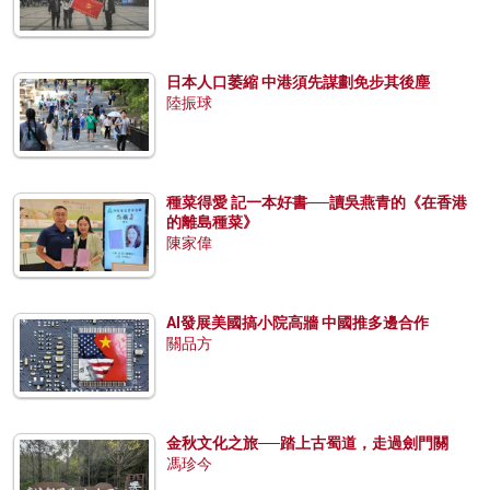
日本人口萎縮 中港須先謀劃免步其後塵
陸振球
種菜得愛 記一本好書──讀吳燕青的《在香港
的離島種菜》
陳家偉
AI發展美國搞小院高牆 中國推多邊合作
關品方
金秋文化之旅──踏上古蜀道，走過劍門關
馮珍今