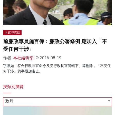
名家榜
灼見活動
關於我們
名家演講錄
前廉政專員施百偉：廉政公署條例 應加入「不
受任何干涉」
作者:
本社編輯部
2016-08-19
字眼如「符合行政長官命令及受行政長官管轄下」等刪除，「不受任
何干涉」的字眼加進去。
按類別瀏覽
政局