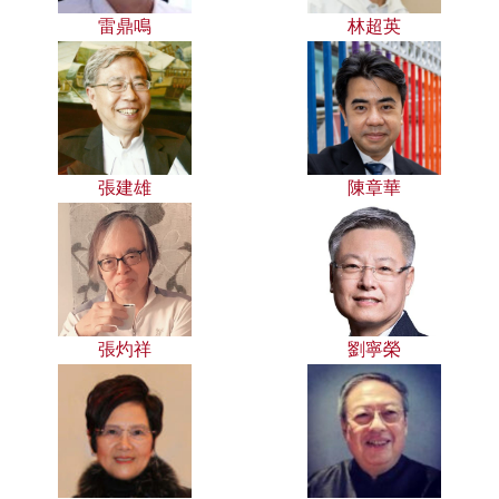
雷鼎鳴
林超英
張建雄
陳章華
張灼祥
劉寧榮