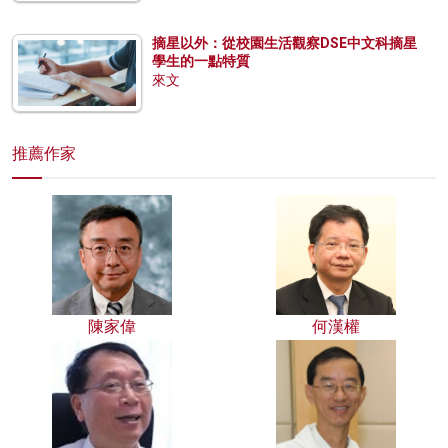
摘星以外：從校園生活觀察DSE中文科摘星
學生的一點特質
來文
推薦作家
陳家偉
何漢權