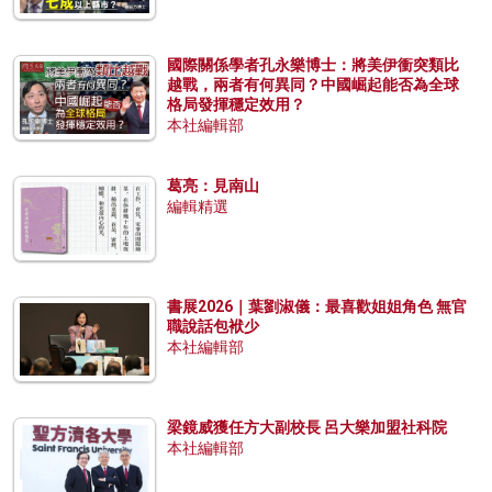
國際關係學者孔永樂博士：將美伊衝突類比
越戰，兩者有何異同？中國崛起能否為全球
格局發揮穩定效用？
本社編輯部
葛亮：見南山
編輯精選
書展2026｜葉劉淑儀：最喜歡姐姐角色 無官
職說話包袱少
本社編輯部
梁鏡威獲任方大副校長 呂大樂加盟社科院
本社編輯部