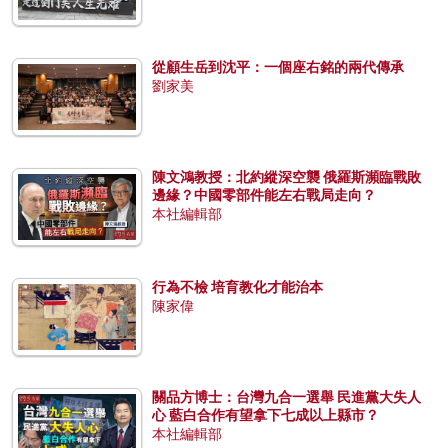
從顧生岳到沈平：一個座右銘的兩代傳承
劉家美
陳文鴻教授：北約縱深空襲 俄羅斯瀕臨戰敗
邊緣？中國零部件能左右戰局走向？
本社編輯部
行為不檢 培育教化才能治本
陳家偉
關品方博士：台灣九合一選舉 民進黨大失人
心 藍白合作有望拿下七成以上縣市？
本社編輯部