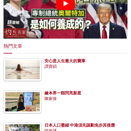
熱門文章
安心是人生最大的寶庫
譚寶碩
繪本界一顆閃亮新星
陳家偉
日本人口萎縮 中港須先謀劃免步其後塵
陸振球