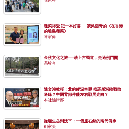
種菜得愛 記一本好書──讀吳燕青的《在香港
的離島種菜》
陳家偉
金秋文化之旅──踏上古蜀道，走過劍門關
馮珍今
陳文鴻教授：北約縱深空襲 俄羅斯瀕臨戰敗
邊緣？中國零部件能左右戰局走向？
本社編輯部
從顧生岳到沈平：一個座右銘的兩代傳承
劉家美