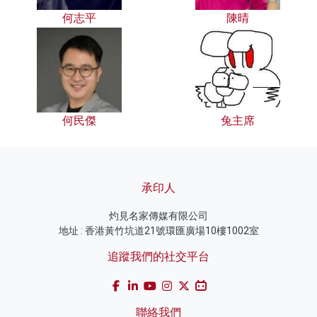
何志平
陳晴
何民傑
兔主席
承印人
灼見名家傳媒有限公司
地址 : 香港黃竹坑道21號環匯廣場10樓1002室
追蹤我們的社交平台
聯絡我們