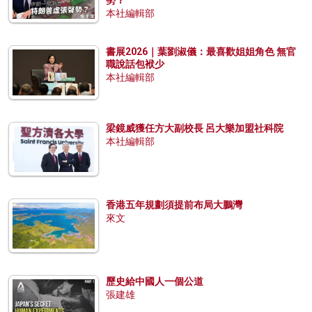
本社編輯部
書展2026｜葉劉淑儀：最喜歡姐姐角色 無官
職說話包袱少
本社編輯部
梁鏡威獲任方大副校長 呂大樂加盟社科院
本社編輯部
香港五年規劃須提前布局大鵬灣
來文
歷史給中國人一個公道
張建雄