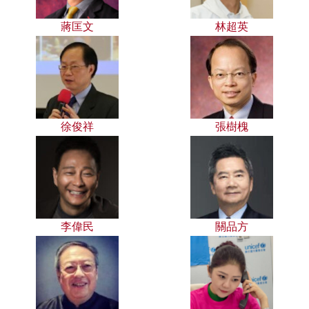
蔣匡文
林超英
徐俊祥
張樹槐
李偉民
關品方