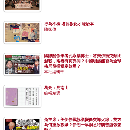
行為不檢 培育教化才能治本
陳家偉
國際關係學者孔永樂博士：將美伊衝突類比
越戰，兩者有何異同？中國崛起能否為全球
格局發揮穩定效用？
本社編輯部
葛亮：見南山
編輯精選
兔主席：美伊停戰協議變衝突導火線，雙方
為何重啟戰爭？伊朗一早洞悉特朗普虛張聲
勢？