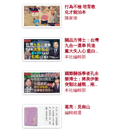
行為不檢 培育教
化才能治本
陳家偉
關品方博士：台灣
九合一選舉 民進
黨大失人心 藍白
合作有望拿下七成
本社編輯部
以上縣市？
國際關係學者孔永
樂博士：將美伊衝
突類比越戰，兩者
有何異同？中國崛
本社編輯部
起能否為全球格局
發揮穩定效用？
葛亮：見南山
編輯精選