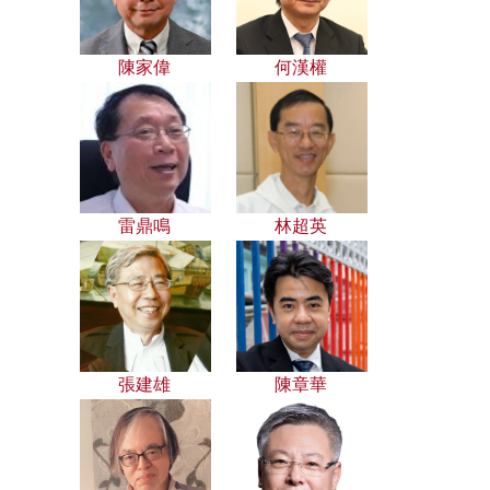
陳家偉
何漢權
雷鼎鳴
林超英
張建雄
陳章華