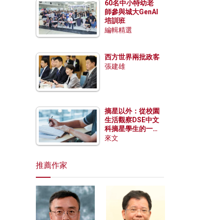
60名中小特幼老
師參與城大GenAI
培訓班
編輯精選
西方世界兩批政客
張建雄
摘星以外：從校園
生活觀察DSE中文
科摘星學生的一點
特質
來文
推薦作家