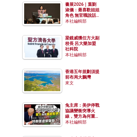
書展2026｜葉劉
淑儀：最喜歡姐姐
角色 無官職說話
包袱少
本社編輯部
梁鏡威獲任方大副
校長 呂大樂加盟
社科院
本社編輯部
香港五年規劃須提
前布局大鵬灣
來文
兔主席：美伊停戰
協議變衝突導火
線，雙方為何重啟
戰爭？伊朗一早洞
本社編輯部
悉特朗普虛張聲
勢？