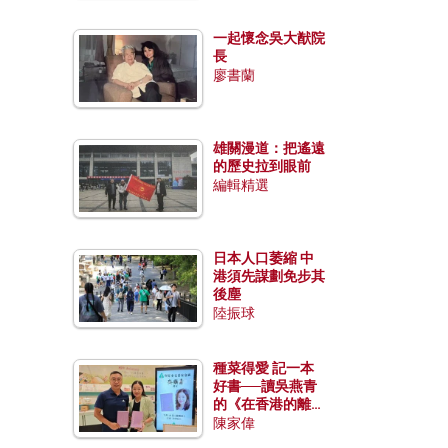
一起懷念吳大猷院
長
廖書蘭
雄關漫道：把遙遠
的歷史拉到眼前
編輯精選
日本人口萎縮 中
港須先謀劃免步其
後塵
陸振球
種菜得愛 記一本
好書──讀吳燕青
的《在香港的離島
種菜》
陳家偉