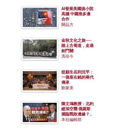
AI發展美國搞小院
高牆 中國推多邊
合作
關品方
金秋文化之旅──
踏上古蜀道，走過
劍門關
馮珍今
從顧生岳到沈平：
一個座右銘的兩代
傳承
劉家美
陳文鴻教授：北約
縱深空襲 俄羅斯
瀕臨戰敗邊緣？中
國零部件能左右戰
本社編輯部
局走向？