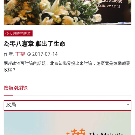
今天與時光隧道
為零八憲章 獻出了生命
作者:
丁望
2017-07-14
兩岸政治可討論的話題，北京知識界提出來討論，怎麼竟是煽動顛覆
政權？
按類別瀏覽
政局