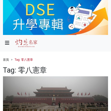
政局
教育
文化
財經
首頁
Tag: 零八憲章
生活
Tag: 零八憲章
健康
商業
科技
影片