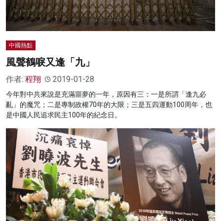
名家榜
灼見活動
中國熱點
關於我們
風聲鶴唳又逢「九」
作者:
程翔
2019-01-28
今年對中共來說是充滿噩夢的一年，原因有三：一是所謂「逢九必
亂」的魔咒；二是專制政權70年的大限；三是五四運動100周年，也
是中國人民追求民主100年的紀念日。