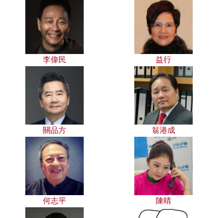
李偉民
益行
關品方
翁港成
何志平
陳晴