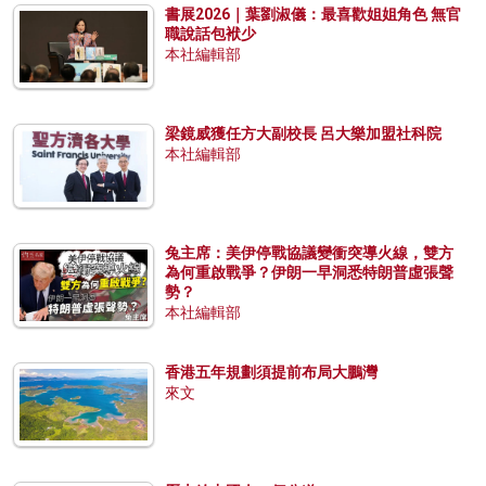
書展2026｜葉劉淑儀：最喜歡姐姐角色 無官
職說話包袱少
本社編輯部
梁鏡威獲任方大副校長 呂大樂加盟社科院
本社編輯部
兔主席：美伊停戰協議變衝突導火線，雙方
為何重啟戰爭？伊朗一早洞悉特朗普虛張聲
勢？
本社編輯部
香港五年規劃須提前布局大鵬灣
來文