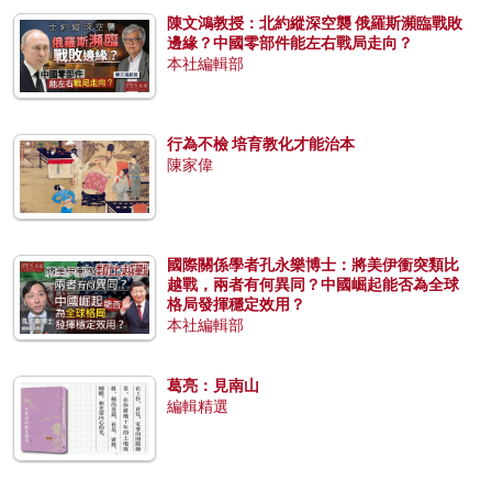
陳文鴻教授：北約縱深空襲 俄羅斯瀕臨戰敗
邊緣？中國零部件能左右戰局走向？
本社編輯部
行為不檢 培育教化才能治本
陳家偉
國際關係學者孔永樂博士：將美伊衝突類比
越戰，兩者有何異同？中國崛起能否為全球
格局發揮穩定效用？
本社編輯部
葛亮：見南山
編輯精選