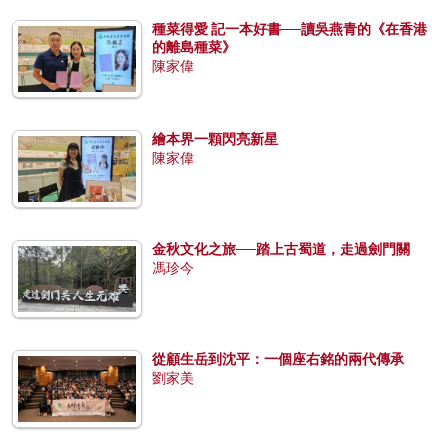
種菜得愛 記一本好書──讀吳燕青的《在香港
的離島種菜》
陳家偉
繪本界一顆閃亮新星
陳家偉
金秋文化之旅──踏上古蜀道，走過劍門關
馮珍今
從顧生岳到沈平：一個座右銘的兩代傳承
劉家美