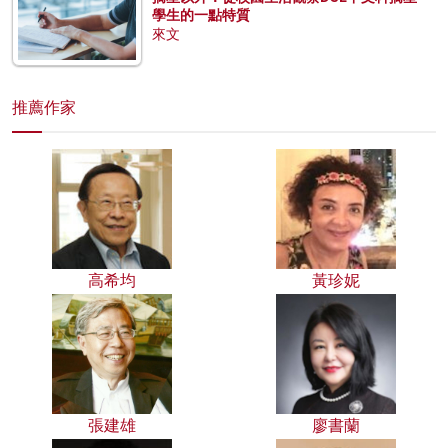
學生的一點特質
來文
推薦作家
高希均
黃珍妮
張建雄
廖書蘭