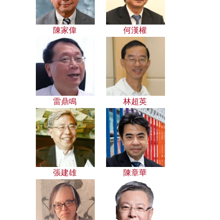
陳家偉
何漢權
雷鼎鳴
林超英
張建雄
陳章華