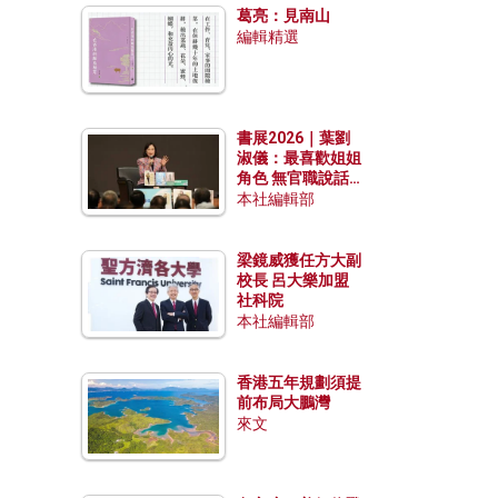
葛亮：見南山
編輯精選
書展2026｜葉劉
淑儀：最喜歡姐姐
角色 無官職說話
包袱少
本社編輯部
梁鏡威獲任方大副
校長 呂大樂加盟
社科院
本社編輯部
香港五年規劃須提
前布局大鵬灣
來文