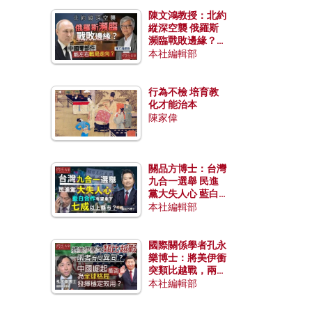
陳文鴻教授：北約
縱深空襲 俄羅斯
瀕臨戰敗邊緣？中
國零部件能左右戰
本社編輯部
局走向？
行為不檢 培育教
化才能治本
陳家偉
關品方博士：台灣
九合一選舉 民進
黨大失人心 藍白
合作有望拿下七成
本社編輯部
以上縣市？
國際關係學者孔永
樂博士：將美伊衝
突類比越戰，兩者
有何異同？中國崛
本社編輯部
起能否為全球格局
發揮穩定效用？