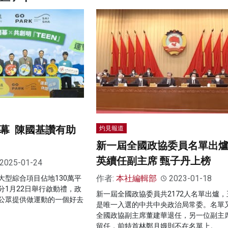
K開幕 陳國基讚有助
灼見報道
新一屆全國政協委員名單出爐
英續任副主席 甄子丹上榜
2025-01-24
作者:
本社編輯部
2023-01-18
大型綜合項目佔地130萬平
分1月22日舉行啟動禮，政
新一屆全國政協委員共2172人名單出爐，
公眾提供做運動的一個好去
是唯一入選的中共中央政治局常委。名單
全國政協副主席董建華退任，另一位副主
留任，前特首林鄭月娥則不在名單上。