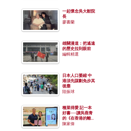
一起懷念吳大猷院
長
廖書蘭
雄關漫道：把遙遠
的歷史拉到眼前
編輯精選
日本人口萎縮 中
港須先謀劃免步其
後塵
陸振球
種菜得愛 記一本
好書──讀吳燕青
的《在香港的離島
種菜》
陳家偉