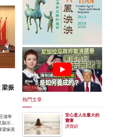
 梁振
熱門文章
安心是人生最大的
王滬寧
寶庫
又顯示，
譚寶碩
席梁振英