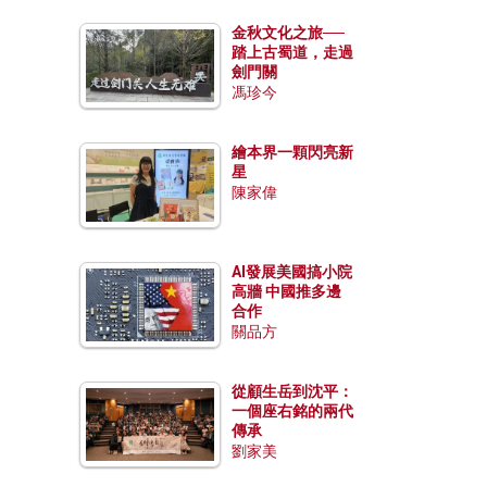
金秋文化之旅──
踏上古蜀道，走過
劍門關
馮珍今
繪本界一顆閃亮新
星
陳家偉
AI發展美國搞小院
高牆 中國推多邊
合作
關品方
從顧生岳到沈平：
一個座右銘的兩代
傳承
劉家美