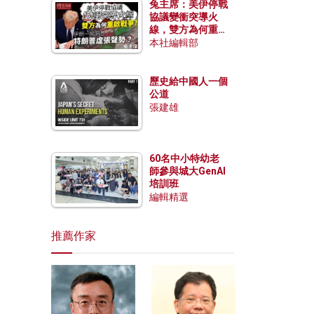
兔主席：美伊停戰
協議變衝突導火
線，雙方為何重啟
戰爭？伊朗一早洞
本社編輯部
悉特朗普虛張聲
勢？
歷史給中國人一個
公道
張建雄
60名中小特幼老
師參與城大GenAI
培訓班
編輯精選
推薦作家