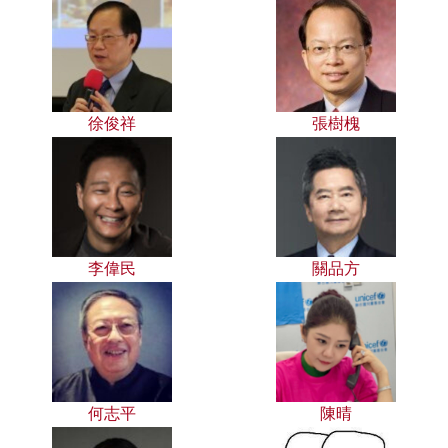
徐俊祥
張樹槐
李偉民
關品方
何志平
陳晴