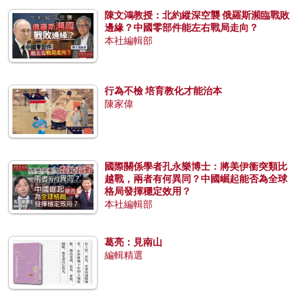
陳文鴻教授：北約縱深空襲 俄羅斯瀕臨戰敗
邊緣？中國零部件能左右戰局走向？
本社編輯部
行為不檢 培育教化才能治本
陳家偉
國際關係學者孔永樂博士：將美伊衝突類比
越戰，兩者有何異同？中國崛起能否為全球
格局發揮穩定效用？
本社編輯部
葛亮：見南山
編輯精選