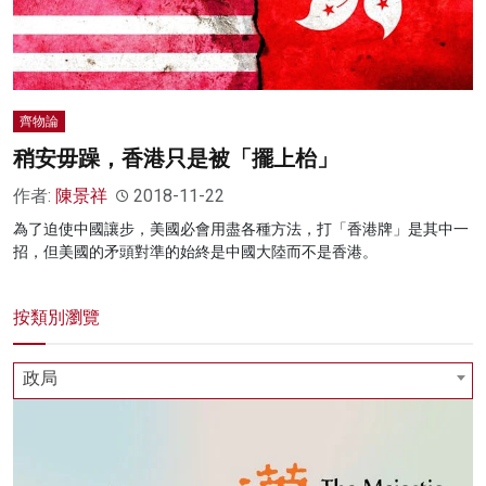
名家榜
灼見活動
關於我們
齊物論
稍安毋躁，香港只是被「擺上枱」
作者:
陳景祥
2018-11-22
為了迫使中國讓步，美國必會用盡各種方法，打「香港牌」是其中一
招，但美國的矛頭對準的始終是中國大陸而不是香港。
按類別瀏覽
政局