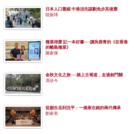
日本人口萎縮 中港須先謀劃免步其後塵
陸振球
種菜得愛 記一本好書──讀吳燕青的《在香港
的離島種菜》
陳家偉
金秋文化之旅──踏上古蜀道，走過劍門關
馮珍今
從顧生岳到沈平：一個座右銘的兩代傳承
劉家美