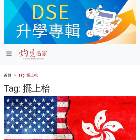
政局
教育
文化
財經
首頁
Tag: 擺上枱
生活
Tag: 擺上枱
健康
商業
科技
影片