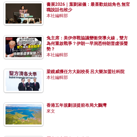
書展2026｜葉劉淑儀：最喜歡姐姐角色 無官
職說話包袱少
本社編輯部
兔主席：美伊停戰協議變衝突導火線，雙方
為何重啟戰爭？伊朗一早洞悉特朗普虛張聲
勢？
本社編輯部
梁鏡威獲任方大副校長 呂大樂加盟社科院
本社編輯部
香港五年規劃須提前布局大鵬灣
來文