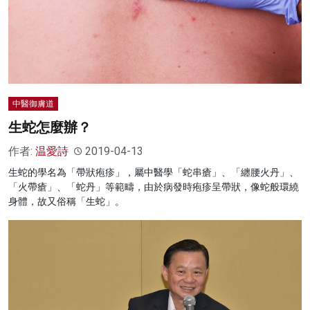
中醫御膚道
生蛇怎麼辦？
作者:
温愛詩
2019-04-13
生蛇的學名為「帶狀疱疹」，屬中醫學「蛇串瘡」、「纏腰火丹」、
「火帶瘡」、「蛇丹」等範疇，由於病發時疱疹呈帶狀，像蛇般環繞
身體，故又俗稱「生蛇」。