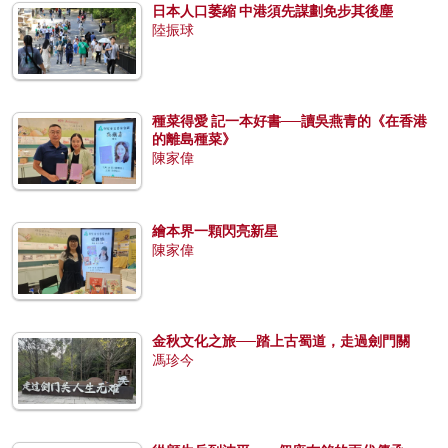
日本人口萎縮 中港須先謀劃免步其後塵
陸振球
種菜得愛 記一本好書──讀吳燕青的《在香港
的離島種菜》
陳家偉
繪本界一顆閃亮新星
陳家偉
金秋文化之旅──踏上古蜀道，走過劍門關
馮珍今