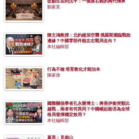
從顧生岳到沈平：一個座右銘的兩代傳承
劉家美
陳文鴻教授：北約縱深空襲 俄羅斯瀕臨戰敗
邊緣？中國零部件能左右戰局走向？
本社編輯部
行為不檢 培育教化才能治本
陳家偉
國際關係學者孔永樂博士：將美伊衝突類比
越戰，兩者有何異同？中國崛起能否為全球
格局發揮穩定效用？
本社編輯部
葛亮：見南山