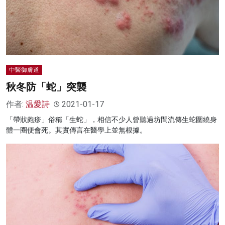
中醫御膚道
秋冬防「蛇」突襲
作者:
温愛詩
2021-01-17
「帶狀皰疹」俗稱「生蛇」，相信不少人曾聽過坊間流傳生蛇圍繞身
體一圈便會死。其實傳言在醫學上並無根據。