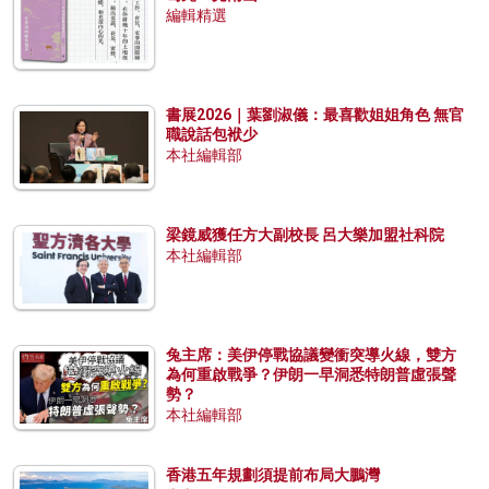
編輯精選
書展2026｜葉劉淑儀：最喜歡姐姐角色 無官
職說話包袱少
本社編輯部
梁鏡威獲任方大副校長 呂大樂加盟社科院
本社編輯部
兔主席：美伊停戰協議變衝突導火線，雙方
為何重啟戰爭？伊朗一早洞悉特朗普虛張聲
勢？
本社編輯部
香港五年規劃須提前布局大鵬灣