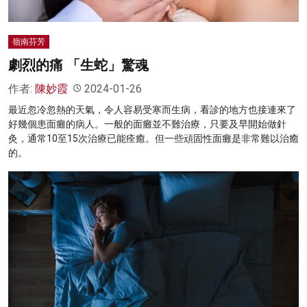
嶺南芬芳
劇烈的痛 「生蛇」驚魂
作者:
陳妙霞
2024-01-26
最近忽冷忽熱的天氣，令人容易受寒而生病，看診的地方也接連來了
好幾個患面癱的病人。一般的面癱並不難治療，只要及早開始做針
灸，通常10至15次治療已能痊癒。但一些頑固性面癱是非常難以治癒
的。