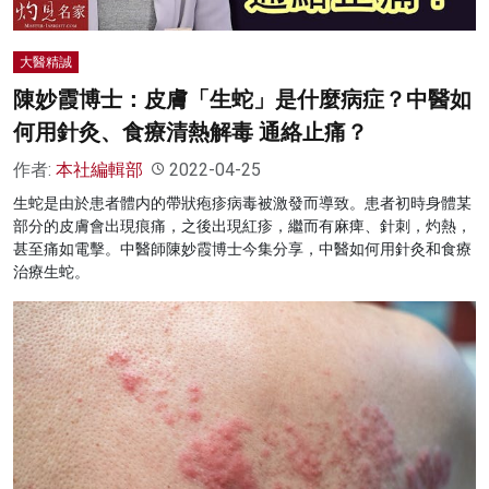
大醫精誠
陳妙霞博士：皮膚「生蛇」是什麼病症？中醫如
何用針灸、食療清熱解毒 通絡止痛？
作者:
本社編輯部
2022-04-25
生蛇是由於患者體内的帶狀疱疹病毒被激發而導致。患者初時身體某
部分的皮膚會出現痕痛，之後出現紅疹，繼而有麻痺、針刺，灼熱，
甚至痛如電擊。中醫師陳妙霞博士今集分享，中醫如何用針灸和食療
治療生蛇。