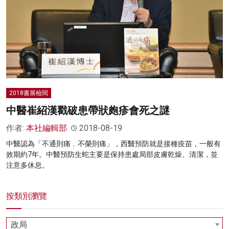
2018書展檢閱
中醫崔紹漢戳破患帶狀皰疹會死之謎
作者:
本社編輯部
2018-08-19
中醫認為「不通則痛﹐不榮則痛」，西醫預防就是接種疫苗，一般有
效期約7年。中醫預防生蛇主要是保持患處局部皮膚乾燥、清潔，並
注意多休息。
按類別瀏覽
政局