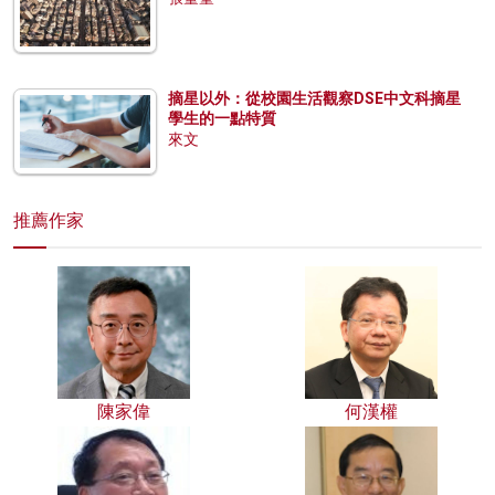
摘星以外：從校園生活觀察DSE中文科摘星
學生的一點特質
來文
推薦作家
陳家偉
何漢權