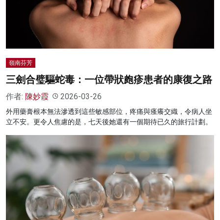
名家榜
灼見活動
關於我們
嶺南芬芳
三劍合璧驅蛇毒：一位帶狀皰疹患者的康復之路
作者:
陳妙霞
2026-03-26
外用藥膏根本無法滲透到這些敏感部位，疼痛與瘙癢交織，令病人坐
立不安。更令人焦慮的是，七天後她還有一個期待已久的旅行計劃。