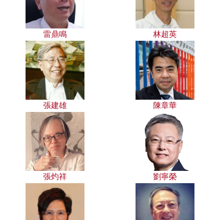
雷鼎鳴
林超英
張建雄
陳章華
張灼祥
劉寧榮