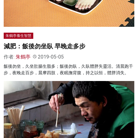
朱鶴亭養生智慧
減肥：飯後勿坐臥 早晚走多步
作者:
朱鶴亭
2019-05-05
飯後勿坐，久坐肚腸生脂多；飯後勿臥，久臥體胖失靈活。清晨跑千
步，夜晚走百步，晨摩四肢，夜眠撫背腹，持之以恒，體胖消失。