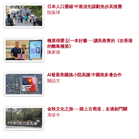
日本人口萎縮 中港須先謀劃免步其後塵
陸振球
種菜得愛 記一本好書──讀吳燕青的《在香港
的離島種菜》
陳家偉
AI發展美國搞小院高牆 中國推多邊合作
關品方
金秋文化之旅──踏上古蜀道，走過劍門關
馮珍今