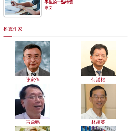
學生的一點特質
來文
推薦作家
陳家偉
何漢權
雷鼎鳴
林超英