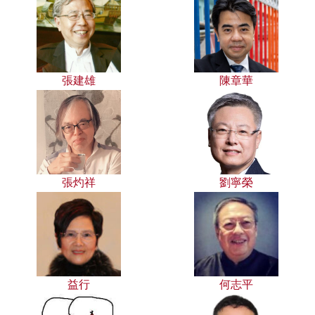
張建雄
陳章華
張灼祥
劉寧榮
益行
何志平