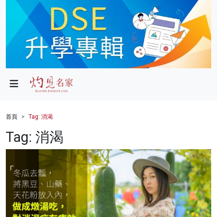
政局
教育
文化
財經
首頁
Tag: 消渴
生活
Tag: 消渴
健康
商業
科技
影片