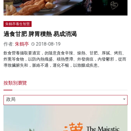
朱鶴亭養生智慧
過食甘肥 脾胃積熱 易成消渴
作者:
朱鶴亭
2018-08-19
飲食營養攝取要適宜，勿隨意貪食辛辣、燥熱、甘肥、厚膩、烤煎、
炸熏等食物，以防內熱熾盛、積熱壅滯、外發痈疽，內發鬱邪，從而
導致臟腑失和，脈絡不通，運化不暢，以致釀成疾患。
按類別瀏覽
政局