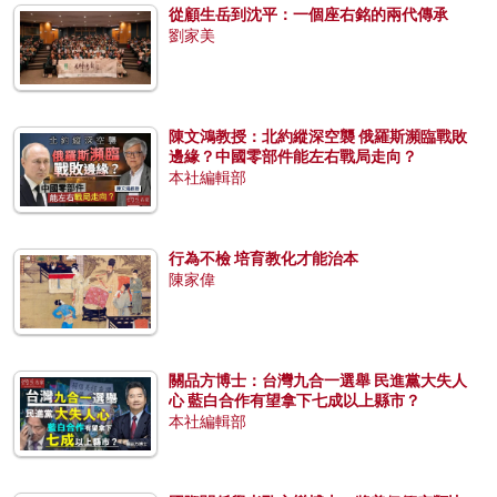
從顧生岳到沈平：一個座右銘的兩代傳承
劉家美
陳文鴻教授：北約縱深空襲 俄羅斯瀕臨戰敗
邊緣？中國零部件能左右戰局走向？
本社編輯部
行為不檢 培育教化才能治本
陳家偉
關品方博士：台灣九合一選舉 民進黨大失人
心 藍白合作有望拿下七成以上縣市？
本社編輯部