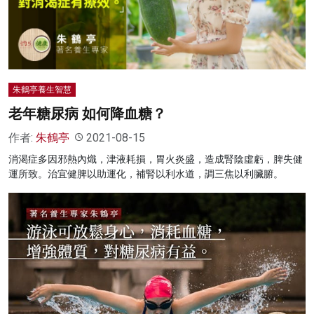
名家榜
灼見活動
關於我們
朱鶴亭養生智慧
老年糖尿病 如何降血糖？
作者:
朱鶴亭
2021-08-15
消渴症多因邪熱內熾，津液耗損，胃火炎盛，造成腎陰虛虧，脾失健
運所致。治宜健脾以助運化，補腎以利水道，調三焦以利臟腑。