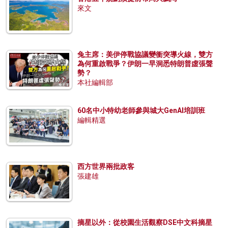
來文
兔主席：美伊停戰協議變衝突導火線，雙方
為何重啟戰爭？伊朗一早洞悉特朗普虛張聲
勢？
本社編輯部
60名中小特幼老師參與城大GenAI培訓班
編輯精選
西方世界兩批政客
張建雄
摘星以外：從校園生活觀察DSE中文科摘星