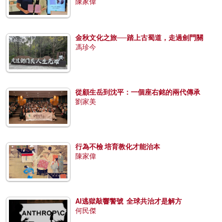
陳家偉
金秋文化之旅──踏上古蜀道，走過劍門關
馮珍今
從顧生岳到沈平：一個座右銘的兩代傳承
劉家美
行為不檢 培育教化才能治本
陳家偉
AI逃獄敲響警號 全球共治才是解方
何民傑