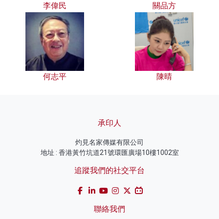
李偉民
關品方
何志平
陳晴
承印人
灼見名家傳媒有限公司
地址 : 香港黃竹坑道21號環匯廣場10樓1002室
追蹤我們的社交平台
聯絡我們