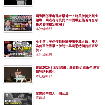
國際關係學者孔永樂博士：將美伊衝突類比
越戰，兩者有何異同？中國崛起能否為全球
格局發揮穩定效用？
本社編輯部
兔主席：美伊停戰協議變衝突導火線，雙方
為何重啟戰爭？伊朗一早洞悉特朗普虛張聲
勢？
本社編輯部
書展2026｜葉劉淑儀：最喜歡姐姐角色 無官
職說話包袱少
本社編輯部
歷史給中國人一個公道
張建雄