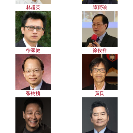
林超英
譚寶碩
徐家健
徐俊祥
張樹槐
黃氏