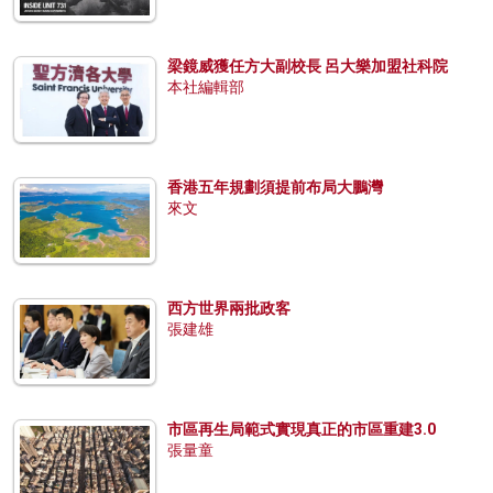
梁鏡威獲任方大副校長 呂大樂加盟社科院
本社編輯部
香港五年規劃須提前布局大鵬灣
來文
西方世界兩批政客
張建雄
市區再生局範式實現真正的市區重建3.0
張量童