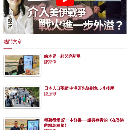
熱門文章
繪本界一顆閃亮新星
陳家偉
日本人口萎縮 中港須先謀劃免步其後塵
陸振球
種菜得愛 記一本好書──讀吳燕青的《在香港
的離島種菜》