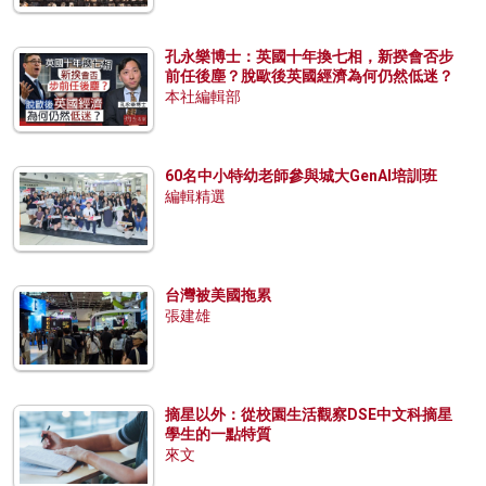
孔永樂博士：英國十年換七相，新揆會否步
前任後塵？脫歐後英國經濟為何仍然低迷？
本社編輯部
60名中小特幼老師參與城大GenAI培訓班
編輯精選
台灣被美國拖累
張建雄
摘星以外：從校園生活觀察DSE中文科摘星
學生的一點特質
來文