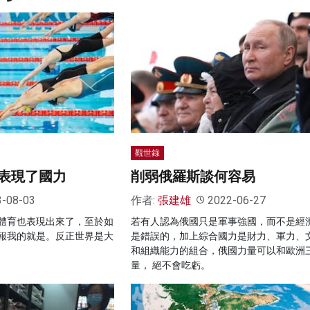
觀世錄
表現了國力
削弱俄羅斯談何容易
3-08-03
作者:
張建雄
2022-06-27
體育也表現出來了，至於如
若有人認為俄國只是軍事強國，而不是經
報我的就是。反正世界是大
是錯誤的，加上綜合國力是財力、軍力、
和組織能力的組合，俄國力量可以和歐洲
量， 絕不會吃虧。