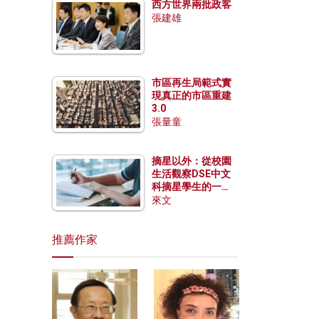
西方世界兩批政客
張建雄
市區再生局範式實
現真正的市區重建
3.0
張量童
摘星以外：從校園
生活觀察DSE中文
科摘星學生的一點
特質
來文
推薦作家