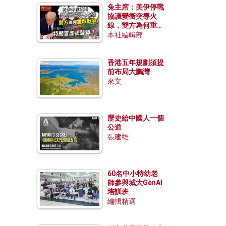
兔主席：美伊停戰
協議變衝突導火
線，雙方為何重啟
戰爭？伊朗一早洞
本社編輯部
悉特朗普虛張聲
勢？
香港五年規劃須提
前布局大鵬灣
來文
歷史給中國人一個
公道
張建雄
60名中小特幼老
師參與城大GenAI
培訓班
編輯精選