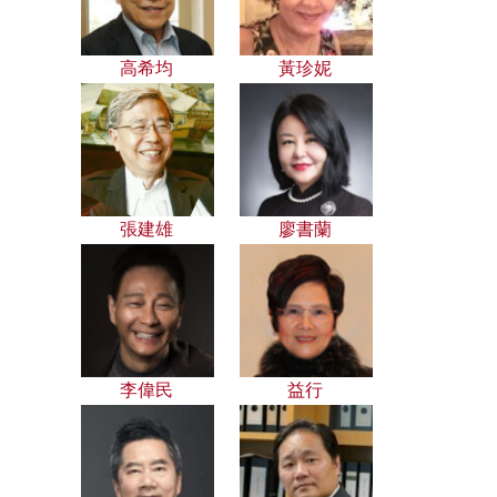
高希均
黃珍妮
張建雄
廖書蘭
李偉民
益行