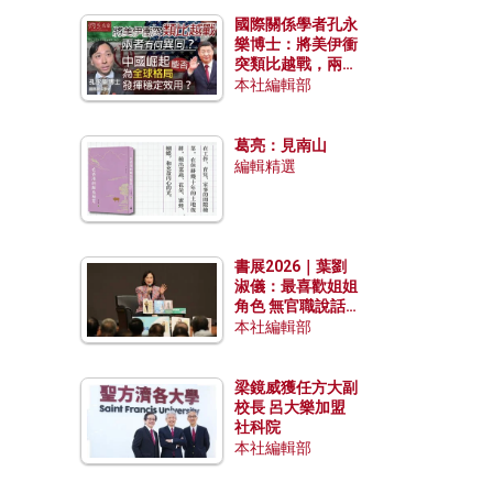
國際關係學者孔永
樂博士：將美伊衝
突類比越戰，兩者
有何異同？中國崛
本社編輯部
起能否為全球格局
發揮穩定效用？
葛亮：見南山
編輯精選
書展2026｜葉劉
淑儀：最喜歡姐姐
角色 無官職說話
包袱少
本社編輯部
梁鏡威獲任方大副
校長 呂大樂加盟
社科院
本社編輯部