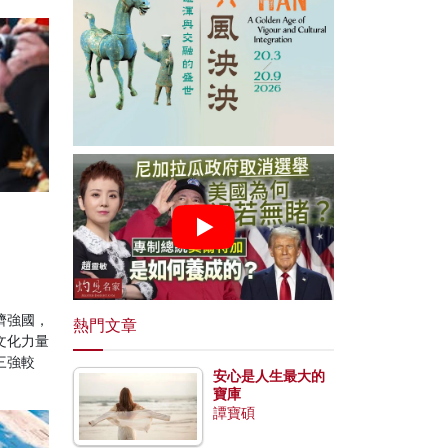
濟強國，
熱門文章
文化力量
三強較
安心是人生最大的
寶庫
譚寶碩