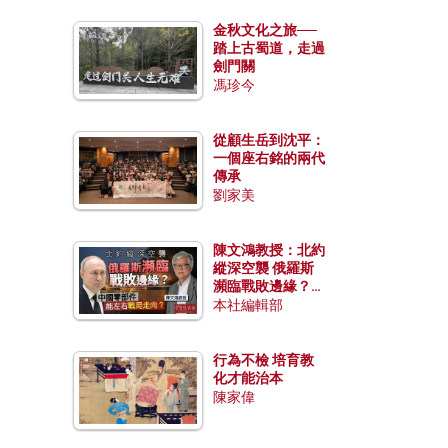
金秋文化之旅──
踏上古蜀道，走過
劍門關
馮珍今
從顧生岳到沈平：
一個座右銘的兩代
傳承
劉家美
陳文鴻教授：北約
縱深空襲 俄羅斯
瀕臨戰敗邊緣？中
國零部件能左右戰
本社編輯部
局走向？
行為不檢 培育教
化才能治本
陳家偉