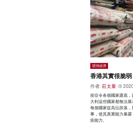
環球經濟
香港其實很脆弱
作者:
莊太量
202
疫症令各個國家露底，
大利這些國家都無法展
每個國家從高位跌落，
事，使其真實能力暴露
疫能力。