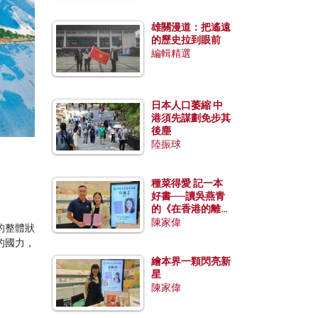
雄關漫道：把遙遠
的歷史拉到眼前
編輯精選
日本人口萎縮 中
港須先謀劃免步其
後塵
陸振球
種菜得愛 記一本
好書──讀吳燕青
的《在香港的離島
種菜》
陳家偉
的整體狀
的國力，
繪本界一顆閃亮新
星
陳家偉