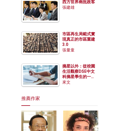
西方世界兩批政客
張建雄
市區再生局範式實
現真正的市區重建
3.0
張量童
摘星以外：從校園
生活觀察DSE中文
科摘星學生的一點
特質
來文
推薦作家