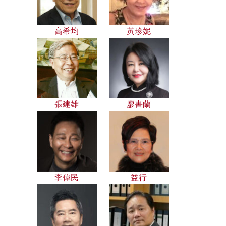
高希均
黃珍妮
張建雄
廖書蘭
李偉民
益行