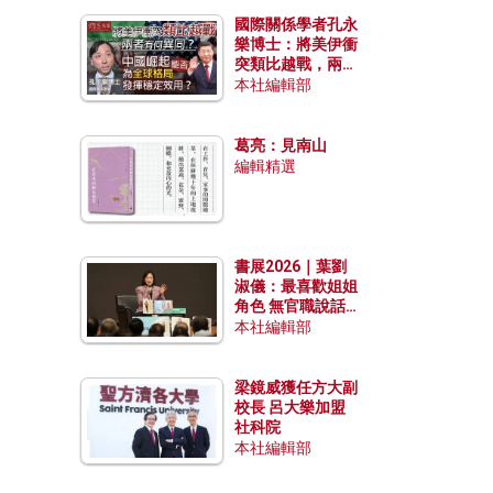
國際關係學者孔永
樂博士：將美伊衝
突類比越戰，兩者
有何異同？中國崛
本社編輯部
起能否為全球格局
發揮穩定效用？
葛亮：見南山
編輯精選
書展2026｜葉劉
淑儀：最喜歡姐姐
角色 無官職說話
包袱少
本社編輯部
梁鏡威獲任方大副
校長 呂大樂加盟
社科院
本社編輯部