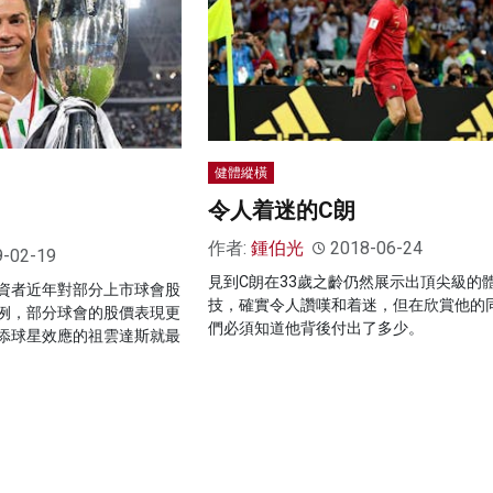
健體縱橫
令人着迷的C朗
作者:
鍾伯光
2018-06-24
9-02-19
見到C朗在33歲之齡仍然展示出頂尖級的
資者近年對部分上市球會股
技，確實令人讚嘆和着迷，但在欣賞他的
例，部分球會的股價表現更
們必須知道他背後付出了多少。
添球星效應的祖雲達斯就最