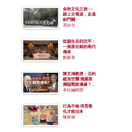
金秋文化之旅──
踏上古蜀道，走過
劍門關
馮珍今
從顧生岳到沈平：
一個座右銘的兩代
傳承
劉家美
陳文鴻教授：北約
縱深空襲 俄羅斯
瀕臨戰敗邊緣？中
國零部件能左右戰
本社編輯部
局走向？
行為不檢 培育教
化才能治本
陳家偉