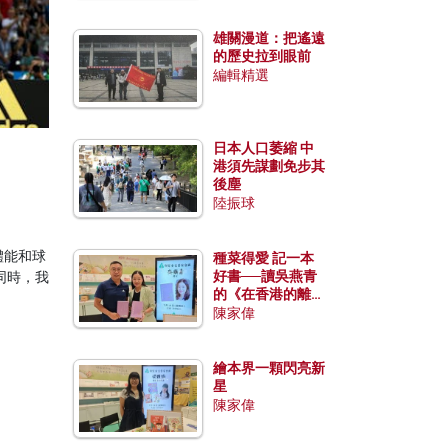
雄關漫道：把遙遠
的歷史拉到眼前
編輯精選
日本人口萎縮 中
港須先謀劃免步其
後塵
陸振球
體能和球
種菜得愛 記一本
好書──讀吳燕青
同時，我
的《在香港的離島
種菜》
陳家偉
繪本界一顆閃亮新
星
陳家偉