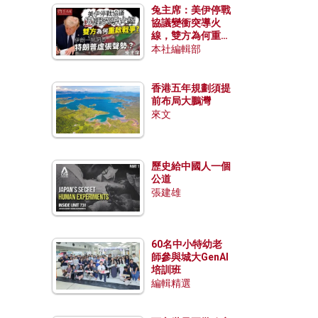
兔主席：美伊停戰
協議變衝突導火
線，雙方為何重啟
戰爭？伊朗一早洞
本社編輯部
悉特朗普虛張聲
勢？
香港五年規劃須提
前布局大鵬灣
來文
歷史給中國人一個
公道
張建雄
60名中小特幼老
師參與城大GenAI
培訓班
編輯精選