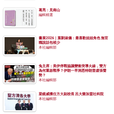
葛亮：見南山
編輯精選
書展2026｜葉劉淑儀：最喜歡姐姐角色 無官
職說話包袱少
本社編輯部
兔主席：美伊停戰協議變衝突導火線，雙方
為何重啟戰爭？伊朗一早洞悉特朗普虛張聲
勢？
本社編輯部
梁鏡威獲任方大副校長 呂大樂加盟社科院
本社編輯部