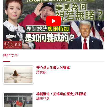
熱門文章
安心是人生最大的寶庫
譚寶碩
雄關漫道：把遙遠的歷史拉到眼前
編輯精選