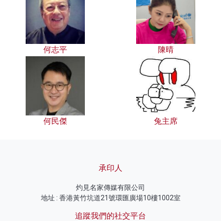
何志平
陳晴
何民傑
兔主席
承印人
灼見名家傳媒有限公司
地址 : 香港黃竹坑道21號環匯廣場10樓1002室
追蹤我們的社交平台