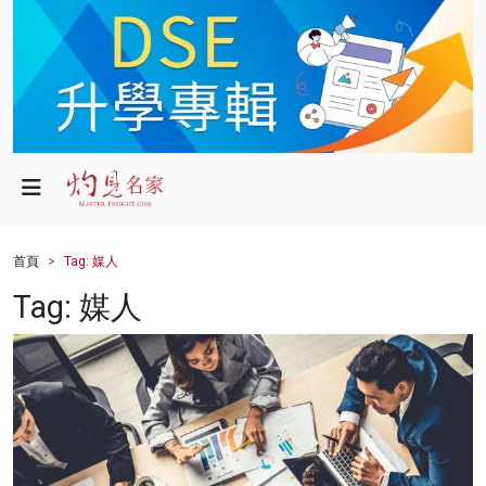
政局
教育
文化
財經
首頁
Tag: 媒人
生活
Tag: 媒人
健康
商業
科技
影片