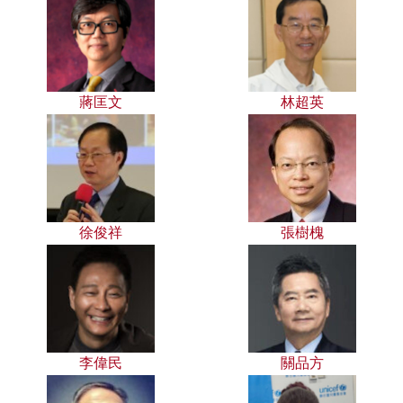
蔣匡文
林超英
徐俊祥
張樹槐
李偉民
關品方