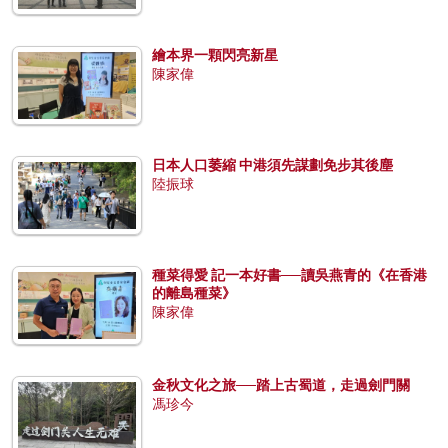
繪本界一顆閃亮新星
陳家偉
日本人口萎縮 中港須先謀劃免步其後塵
陸振球
種菜得愛 記一本好書──讀吳燕青的《在香港
的離島種菜》
陳家偉
金秋文化之旅──踏上古蜀道，走過劍門關
馮珍今