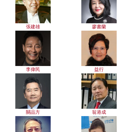
張建雄
廖書蘭
李偉民
益行
關品方
翁港成