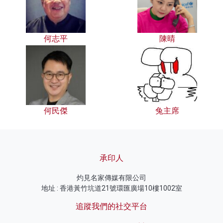
何志平
陳晴
何民傑
兔主席
承印人
灼見名家傳媒有限公司
地址 : 香港黃竹坑道21號環匯廣場10樓1002室
追蹤我們的社交平台