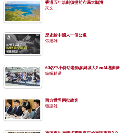
香港五年規劃須提前布局大鵬灣
來文
歷史給中國人一個公道
張建雄
60名中小特幼老師參與城大GenAI培訓班
編輯精選
西方世界兩批政客
張建雄
市區再生局範式實現真正的市區重建3.0