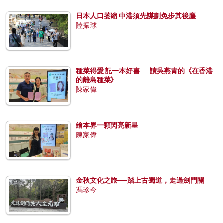
日本人口萎縮 中港須先謀劃免步其後塵
陸振球
種菜得愛 記一本好書──讀吳燕青的《在香港
的離島種菜》
陳家偉
繪本界一顆閃亮新星
陳家偉
金秋文化之旅──踏上古蜀道，走過劍門關
馮珍今