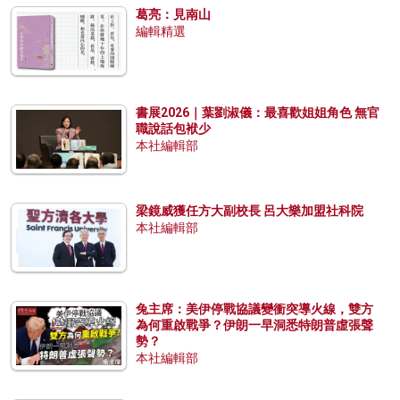
葛亮：見南山
編輯精選
書展2026｜葉劉淑儀：最喜歡姐姐角色 無官
職說話包袱少
本社編輯部
梁鏡威獲任方大副校長 呂大樂加盟社科院
本社編輯部
兔主席：美伊停戰協議變衝突導火線，雙方
為何重啟戰爭？伊朗一早洞悉特朗普虛張聲
勢？
本社編輯部