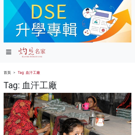
政局
教育
文化
財經
首頁
Tag: 血汗工廠
生活
Tag: 血汗工廠
健康
商業
科技
影片