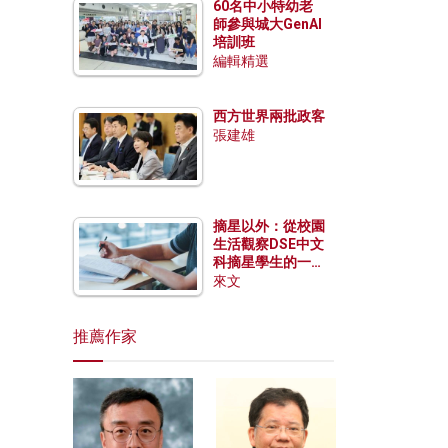
60名中小特幼老
師參與城大GenAI
培訓班
編輯精選
西方世界兩批政客
張建雄
摘星以外：從校園
生活觀察DSE中文
科摘星學生的一點
特質
來文
推薦作家