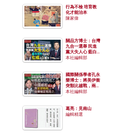
行為不檢 培育教
化才能治本
陳家偉
關品方博士：台灣
九合一選舉 民進
黨大失人心 藍白
合作有望拿下七成
本社編輯部
以上縣市？
國際關係學者孔永
樂博士：將美伊衝
突類比越戰，兩者
有何異同？中國崛
本社編輯部
起能否為全球格局
發揮穩定效用？
葛亮：見南山
編輯精選