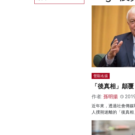
聲顯名揚
「後真相」顛覆
作者:
孫明揚
201
近年來，透過社會傳媒
人撲朔迷離的「後真相