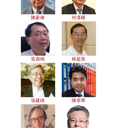
陳家偉
何漢權
雷鼎鳴
林超英
張建雄
陳章華