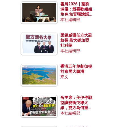
書展2026｜葉劉
淑儀：最喜歡姐姐
角色 無官職說話
包袱少
本社編輯部
梁鏡威獲任方大副
校長 呂大樂加盟
社科院
本社編輯部
香港五年規劃須提
前布局大鵬灣
來文
兔主席：美伊停戰
協議變衝突導火
線，雙方為何重啟
戰爭？伊朗一早洞
本社編輯部
悉特朗普虛張聲
勢？