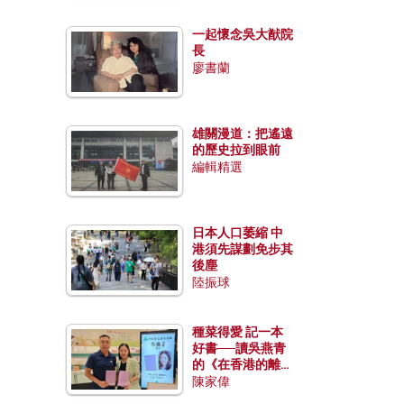
一起懷念吳大猷院
長
廖書蘭
雄關漫道：把遙遠
的歷史拉到眼前
編輯精選
日本人口萎縮 中
港須先謀劃免步其
後塵
陸振球
種菜得愛 記一本
好書──讀吳燕青
的《在香港的離島
種菜》
陳家偉