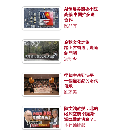
AI發展美國搞小院
高牆 中國推多邊
合作
關品方
金秋文化之旅──
踏上古蜀道，走過
劍門關
馮珍今
從顧生岳到沈平：
一個座右銘的兩代
傳承
劉家美
陳文鴻教授：北約
縱深空襲 俄羅斯
瀕臨戰敗邊緣？中
國零部件能左右戰
本社編輯部
局走向？