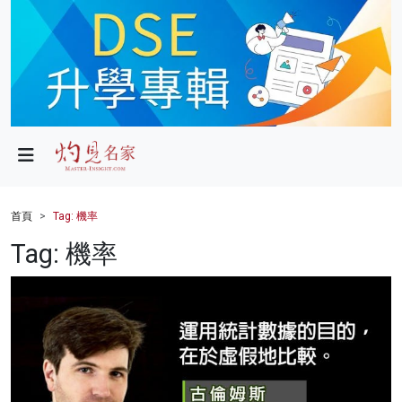
政局
教育
文化
財經
首頁
Tag: 機率
生活
Tag: 機率
健康
商業
科技
影片