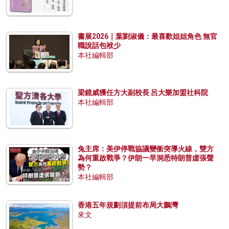
書展2026｜葉劉淑儀：最喜歡姐姐角色 無官
職說話包袱少
本社編輯部
梁鏡威獲任方大副校長 呂大樂加盟社科院
本社編輯部
兔主席：美伊停戰協議變衝突導火線，雙方
為何重啟戰爭？伊朗一早洞悉特朗普虛張聲
勢？
本社編輯部
香港五年規劃須提前布局大鵬灣
來文