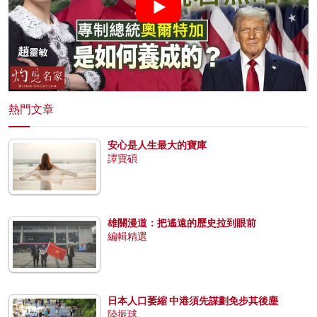
熱門文章
安心是人生最大的寶庫
譚寶碩
雄關漫道：把遙遠的歷史拉到眼前
編輯精選
日本人口萎縮 中港須先謀劃免步其後塵
陸振球