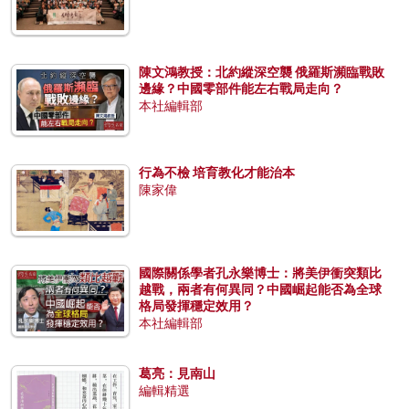
陳文鴻教授：北約縱深空襲 俄羅斯瀕臨戰敗
邊緣？中國零部件能左右戰局走向？
本社編輯部
行為不檢 培育教化才能治本
陳家偉
國際關係學者孔永樂博士：將美伊衝突類比
越戰，兩者有何異同？中國崛起能否為全球
格局發揮穩定效用？
本社編輯部
葛亮：見南山
編輯精選