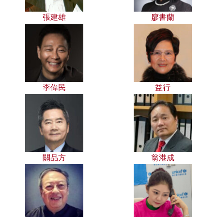
張建雄
廖書蘭
李偉民
益行
關品方
翁港成