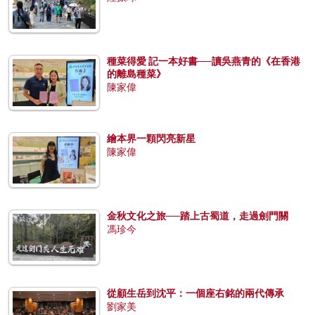
種菜得愛 記一本好書──讀吳燕青的《在香港
的離島種菜》
陳家偉
繪本界一顆閃亮新星
陳家偉
金秋文化之旅──踏上古蜀道，走過劍門關
馮珍今
從顧生岳到沈平：一個座右銘的兩代傳承
劉家美