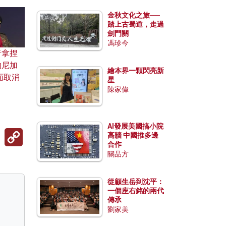
金秋文化之旅──
踏上古蜀道，走過
劍門關
馮珍今
者拿捏
的尼加
繪本界一顆閃亮新
面取消
星
陳家偉
AI發展美國搞小院
Copy
高牆 中國推多邊
Link
合作
關品方
從顧生岳到沈平：
一個座右銘的兩代
傳承
劉家美