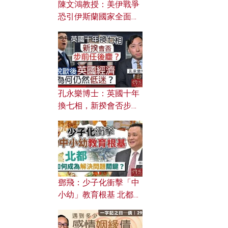
陳文鴻教授：美伊戰爭
恐引伊斯蘭國家全面反
撲？ 俄羅斯欲聯合伊朗
對付北約美國？
孔永樂博士：英國十年
換七相，新揆會否步前
任後塵？脫歐後英國經
濟為何仍然低迷？
鄧飛：少子化衝擊「中
小幼」教育根基 北都如
何成為解決問題關鍵？