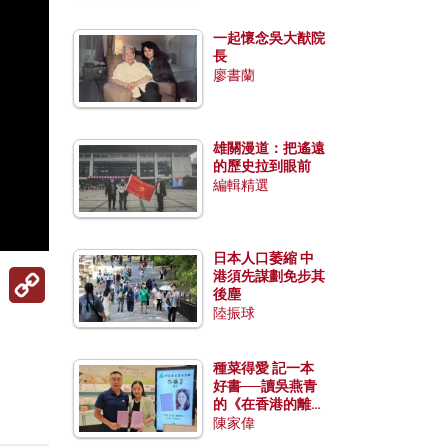
一起懷念吳大猷院
長
廖書蘭
雄關漫道：把遙遠
的歷史拉到眼前
編輯精選
日本人口萎縮 中
Copy
港須先謀劃免步其
Link
後塵
陸振球
種菜得愛 記一本
好書──讀吳燕青
的《在香港的離島
種菜》
陳家偉