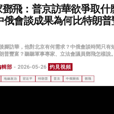
家鄧飛：普京訪華欲爭取什
 中俄會談成果為何比特朗普
後腳訪華，他對北京有何需求？中俄會談時間只有
朗普豐富？聽聽軍事專家、立法會議員鄧飛怎樣說
編輯部
- 2026-05-26
灼見視頻
地緣政治
習近平
特朗普
普京
中俄關係
鄧飛