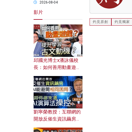
2026-08-04
影片
灼見原創
灼見獨家
邱國光博士x潘詠儀校
長：如何善用動畫遊戲
提升學習古文動機？
劉寧榮教授：互聯網的
開放反催生資訊繭房，
AI能避開相同困局？如