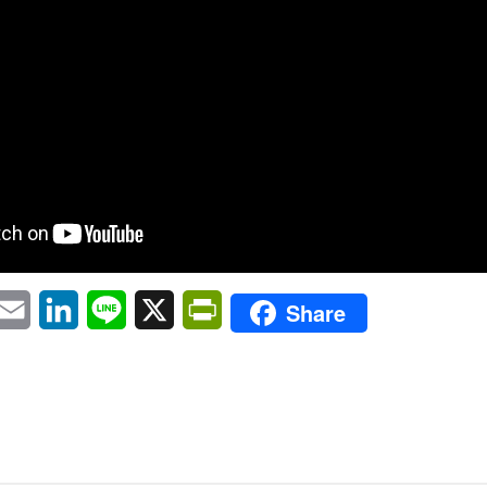
pp
eChat
Email
LinkedIn
Line
X
PrintFriendly
Share