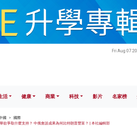
健康
商業
科技
影片
名家榜
Fri Aug 07 2
生活
健康
商業
科技
影片
名家榜
中國
國際
華欲爭取什麼支持？ 中俄會談成果為何比特朗普豐富？ | 本社編輯部