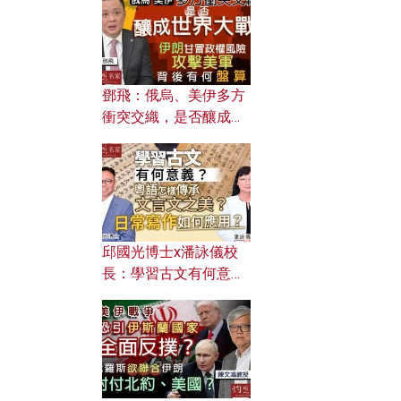
何避免遭AI演算法操
控？
鄧飛：俄烏、美伊多方
衝突交織，是否釀成世
界大戰？ 伊朗甘冒政權
風險攻擊美軍，背後有
何盤算？
邱國光博士x潘詠儀校
長：學習古文有何意
義？ 粵語怎樣傳承文言
文之美？ 日常寫作如何
應用？