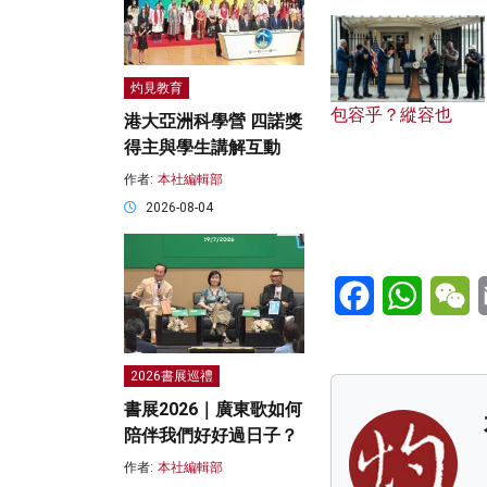
灼見教育
包容乎？縱容也
港大亞洲科學營 四諾獎
得主與學生講解互動
作者:
本社編輯部
2026-08-04
Facebook
WhatsA
W
2026書展巡禮
書展2026｜廣東歌如何
陪伴我們好好過日子？
作者:
本社編輯部