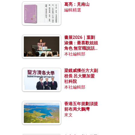
葛亮：見南山
編輯精選
書展2026｜葉劉
淑儀：最喜歡姐姐
角色 無官職說話
包袱少
本社編輯部
梁鏡威獲任方大副
校長 呂大樂加盟
社科院
本社編輯部
香港五年規劃須提
前布局大鵬灣
來文