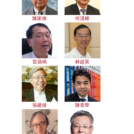
陳家偉
何漢權
雷鼎鳴
林超英
張建雄
陳章華