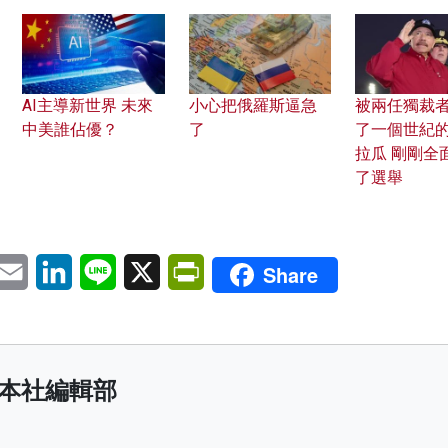
AI主導新世界 未來
小心把俄羅斯逼急
被兩任獨裁
中美誰佔優？
了
了一個世紀
拉瓜 剛剛全
了選舉
pp
eChat
Email
LinkedIn
Line
X
PrintFriendly
Share
本社編輯部