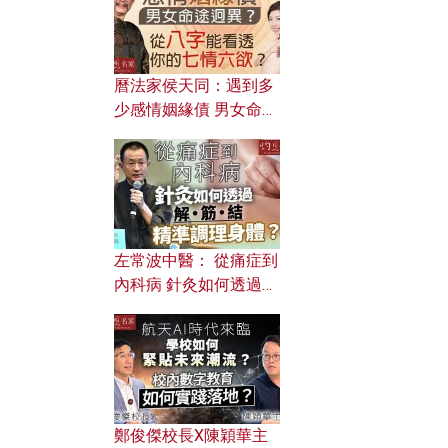
曆法家侯天同：遇到多
少感情姻緣債 男女命途
迥異？ 從八字能看透你
的七情六欲？
左常波中醫： 從痛症到
內科病 針灸如何透過解
筋結 精準調理身體？
鄭俊傑校長X陳穎華主