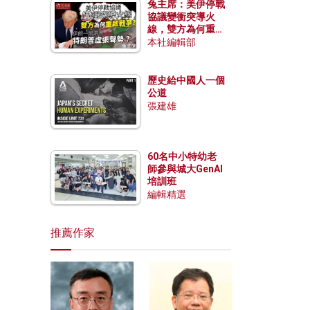
兔主席：美伊停戰
協議變衝突導火
線，雙方為何重啟
戰爭？伊朗一早洞
本社編輯部
悉特朗普虛張聲
勢？
歷史給中國人一個
公道
張建雄
60名中小特幼老
師參與城大GenAI
培訓班
編輯精選
推薦作家