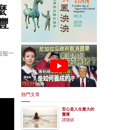
麼
豐
短短一
。
熱門文章
安心是人生最大的
寶庫
譚寶碩