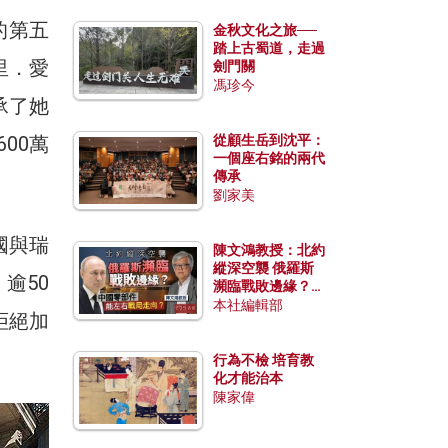
族的第五
金秋文化之旅──
踏上古蜀道，走過
里．愛
劍門關
馮珍今
繼承了她
00萬
從顧生岳到沈平：
一個座右銘的兩代
傳承
劉家美
國與瑞
陳文鴻教授：北約
縱深空襲 俄羅斯
逾50
瀕臨戰敗邊緣？中
國零部件能左右戰
本社編輯部
拒絕加
局走向？
行為不檢 培育教
化才能治本
陳家偉