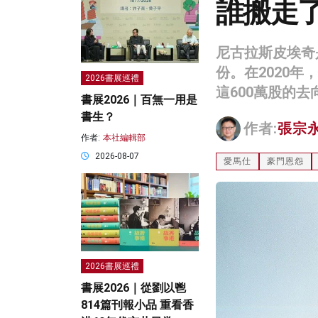
誰搬走了我
尼古拉斯皮埃奇
份。在2020
2026書展巡禮
這600萬股的
書展2026｜百無一用是
書生？
作者:
張宗
作者:
本社編輯部
2026-08-07
愛馬仕
豪門恩怨
2026書展巡禮
書展2026｜從劉以鬯
814篇刊報小品 重看香