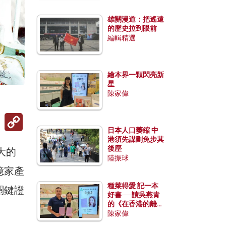
雄關漫道：把遙遠
的歷史拉到眼前
編輯精選
繪本界一顆閃亮新
星
陳家偉
Copy
Link
日本人口萎縮 中
港須先謀劃免步其
後塵
最大的
陸振球
億家產
種菜得愛 記一本
關鍵證
好書──讀吳燕青
的《在香港的離島
種菜》
陳家偉