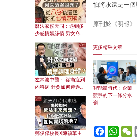
怕將永遠是一個
原刊於《明報》
曆法家侯天同：遇到多
少感情姻緣債 男女命途
迥異？ 從八字能看透你
更多精采文章
的七情六欲？
左常波中醫： 從痛症到
內科病 針灸如何透過解
智能體時代：企業
筋結 精準調理身體？
競爭的下一條分水
嶺
Facebook
WhatsA
W
鄭俊傑校長X陳穎華主