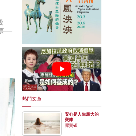
股
票──
熱門文章
安心是人生最大的
寶庫
譚寶碩