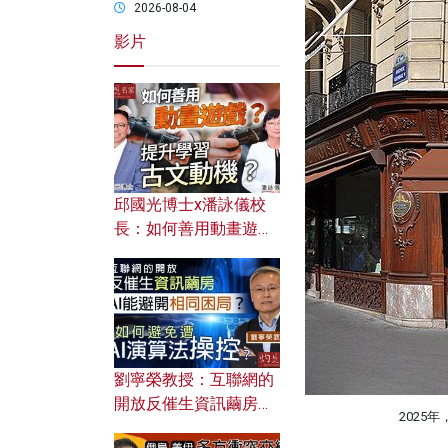
2026-08-04
影片
邱國光博士x潘詠儀校
長：如何善用動畫遊戲
提升學習古文動機？
劉寧榮教授：互聯網的
開放反催生資訊繭房，
2025
AI能避開相同困局？如