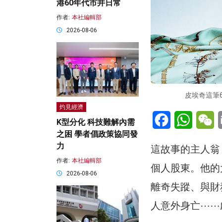
港60年代市井日常
作者:
本社編輯部
2026-08-06
皮埃奇這筆6
灼見經濟
Facebook
WhatsA
W
K型分化 科技難解內需
之困 學者倡政策協同發
力
這故事的主人翁，曾是
作者:
本社編輯部
個人股東。他的
2026-08-06
離奇失蹤、與財
人意外身亡⋯⋯