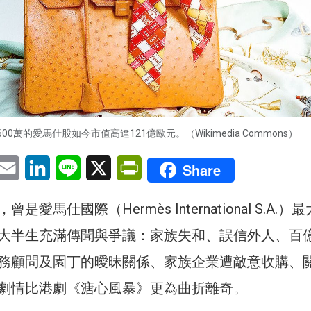
00萬的愛馬仕股如今市值高達121億歐元。（Wikimedia Commons）
pp
eChat
Email
LinkedIn
Line
X
PrintFriendly
Share
愛馬仕國際（Hermès International S.A.）
大半生充滿傳聞與爭議：家族失和、誤信外人、百
務顧問及園丁的曖昧關係、家族企業遭敵意收購、
劇情比港劇《溏心風暴》更為曲折離奇。