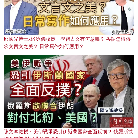
邱國光博士x潘詠儀校長：學習古文有何意義？ 粵語怎樣傳
承文言文之美？ 日常寫作如何應用？
陳文鴻教授：美伊戰爭恐引伊斯蘭國家全面反撲？ 俄羅斯欲