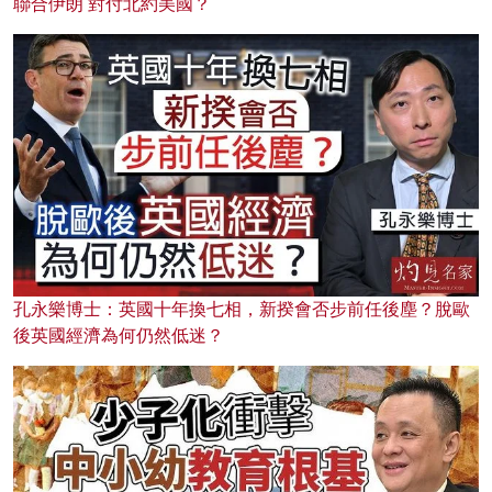
聯合伊朗 對付北約美國？
孔永樂博士：英國十年換七相，新揆會否步前任後塵？脫歐
後英國經濟為何仍然低迷？