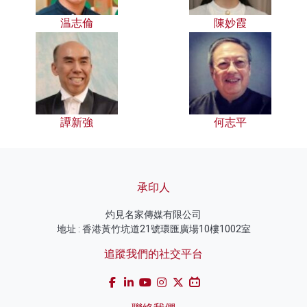
温志倫
陳妙霞
譚新強
何志平
承印人
灼見名家傳媒有限公司
地址 : 香港黃竹坑道21號環匯廣場10樓1002室
追蹤我們的社交平台