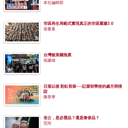
本社編輯部
市區再生局範式實現真正的市區重建3.0
張量童
台灣被美國拖累
張建雄
日落以後 彩虹長留──記屋邨學校的歲月與情
誼
陳章華
老公，是必需品？還是奢侈品？
范玲