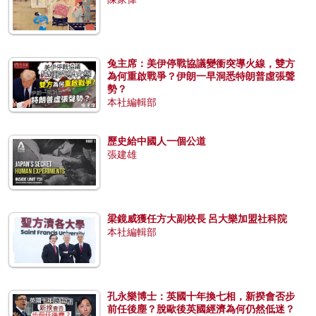
兔主席：美伊停戰協議變衝突導火線，雙方
為何重啟戰爭？伊朗一早洞悉特朗普虛張聲
勢？
本社編輯部
歷史給中國人一個公道
張建雄
梁鏡威獲任方大副校長 呂大樂加盟社科院
本社編輯部
孔永樂博士：英國十年換七相，新揆會否步
前任後塵？脫歐後英國經濟為何仍然低迷？