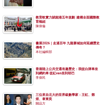
教育軟實力賦能港五年規劃 建構全面國際教
育樞紐
陳偉倫
書展2026｜走過百年 九龍寨城如何延續歷史
傳奇？
本社編輯部
香港陸上公共交通有趣歷史：我從白牌車坐
到網約車 從紅van坐到邨巴
李偉民
三位來自北大的世界級數學家：王虹、鄧
煜、韋東奕
關品方