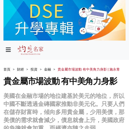
政局
教育
文化
財經
首頁
財經
投資
金融
貴金屬市場波動 有中美角力身影 | 施永青
生活
貴金屬市場波動 有中美角力身影
健康
美國在金融市場的地位建基於美元的地位，所以
商業
中國不斷透過金磚國家推動非美元化。只要人們
在儲存財富時，傾向多用貴金屬，少用美債，那
科技
美債的需求就會減少，債息就會上升，美國政府
影片
的負擔就會加重，而經濟亦隨之走弱。