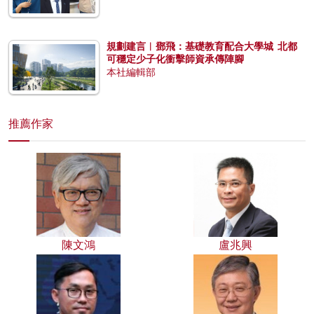
規劃建言︱鄧飛：基礎教育配合大學城 北都
可穩定少子化衝擊師資承傳陣腳
本社編輯部
推薦作家
陳文鴻
盧兆興