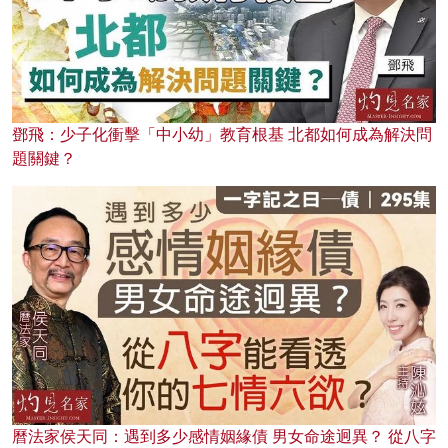
鄧飛：少子化衝擊「中小幼」教育根基 北都如何成為解決問
題關鍵？
曆法家侯天同：遇到多少感情姻緣債 男女命途迥異？ 從八字