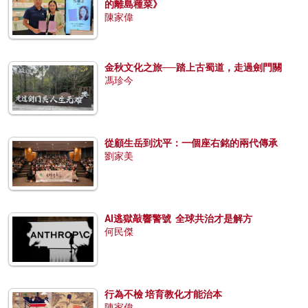
的離島種菜》
陳家偉
金秋文化之旅──踏上古蜀道，走過劍門關
馮珍今
從顧生岳到沈平：一個座右銘的兩代傳承
劉家美
AI逃獄敲響警號 全球共治才是解方
何民傑
行為不檢 培育教化才能治本
陳家偉