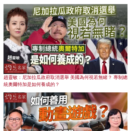
趙靈敏：尼加拉瓜政府取消選舉 美國為何視若無睹？ 專制總
統奧爾特加是如何養成的？