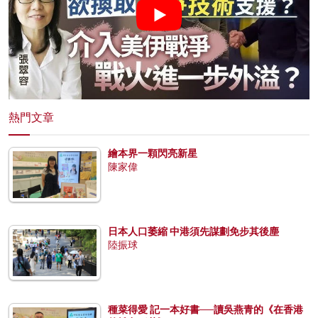
熱門文章
繪本界一顆閃亮新星
陳家偉
日本人口萎縮 中港須先謀劃免步其後塵
陸振球
種菜得愛 記一本好書──讀吳燕青的《在香港