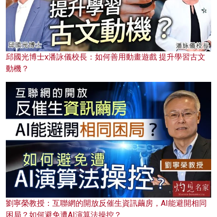
邱國光博士x潘詠儀校長：如何善用動畫遊戲 提升學習古文
動機？
劉寧榮教授：互聯網的開放反催生資訊繭房，AI能避開相同
困局？如何避免遭AI演算法操控？