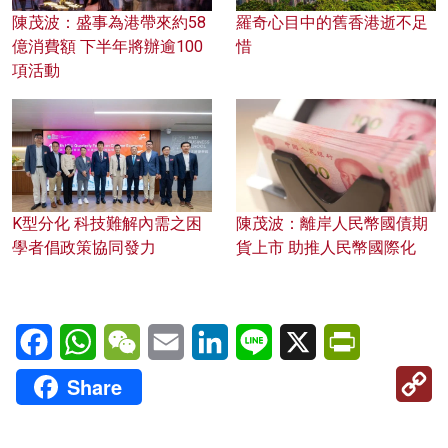
陳茂波：盛事為港帶來約58
羅奇心目中的舊香港逝不足
億消費額 下半年將辦逾100
惜
項活動
K型分化 科技難解內需之困
陳茂波：離岸人民幣國債期
學者倡政策協同發力
貨上市 助推人民幣國際化
Facebook
WhatsApp
WeChat
Email
LinkedIn
Line
X
PrintFriendl
C
Share
Li