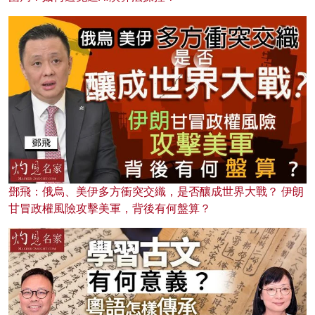
鄧飛：俄烏、美伊多方衝突交織，是否釀成世界大戰？ 伊朗
甘冒政權風險攻擊美軍，背後有何盤算？