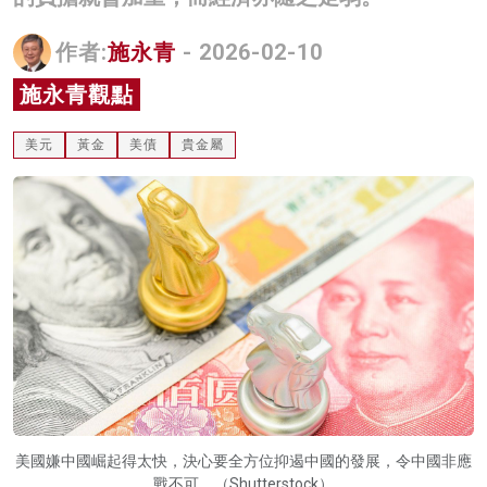
名家榜
作者:
施永青
- 2026-02-10
灼見活動
施永青觀點
關於我們
美元
黃金
美債
貴金屬
美國嫌中國崛起得太快，決心要全方位抑遏中國的發展，令中國非應
戰不可。（Shutterstock）