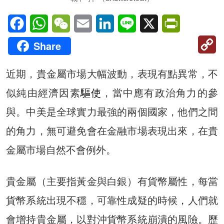
Facebook
WhatsApp
WeChat
Email
LinkedIn
Line
X
PrintFriendl
C
Share
Li
近期，貴金屬市場大幅波動，表現有點異常，不
似純由經濟因素
驅使
，當中應有政治角力的參
與。中美是全球實力最強的兩個國家，他們之間
的角力，無可避免會在金融市場表現出來，在貴
金屬市場自然不會例外。
貴金屬（主要指黃金與白銀）有貨幣屬性，每當
貨幣系統出現不穩，可靠性成疑的時候，人們就
會增持貴金屬，以對沖貨幣系統崩潰的風險。歷