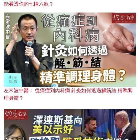
能看透你的七情六欲？
左常波中醫： 從痛症到內科病 針灸如何透過解筋結 精準調
理身體？