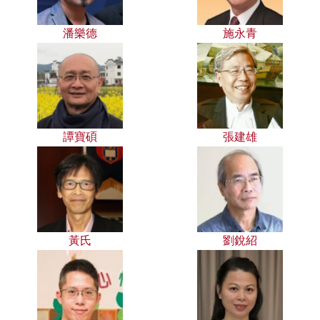
潘樂德
施永青
譚寶碩
張建雄
黃氏
劉銳紹