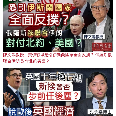
陳文鴻教授：美伊戰爭恐引伊斯蘭國家全面反撲？ 俄羅斯欲
聯合伊朗 對付北約美國？