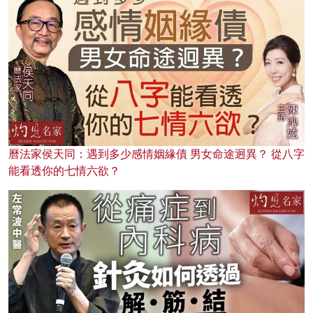
曆法家侯天同：遇到多少感情姻緣債 男女命途迥異？ 從八字
能看透你的七情六欲？