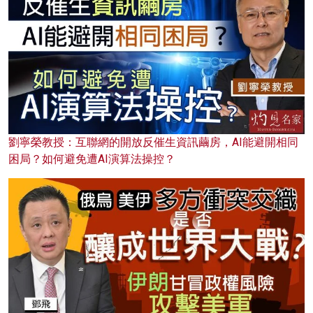
劉寧榮教授：互聯網的開放反催生資訊繭房，AI能避開相同
困局？如何避免遭AI演算法操控？