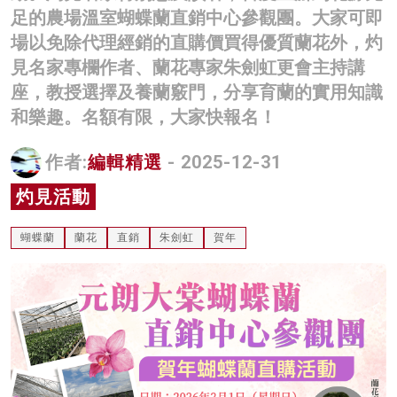
足的農場溫室蝴蝶蘭直銷中心參觀團。大家可即
名家榜
場以免除代理經銷的直購價買得優質蘭花外，灼
灼見活動
見名家專欄作者、蘭花專家朱劍虹更會主持講
座，教授選擇及養蘭竅門，分享育蘭的實用知識
關於我們
和樂趣。名額有限，大家快報名！
作者:
編輯精選
- 2025-12-31
灼見活動
蝴蝶蘭
蘭花
直銷
朱劍虹
賀年