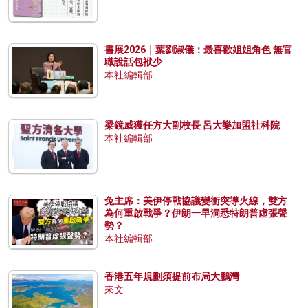
書展2026｜葉劉淑儀：最喜歡姐姐角色 無官
職說話包袱少
本社編輯部
梁鏡威獲任方大副校長 呂大樂加盟社科院
本社編輯部
兔主席：美伊停戰協議變衝突導火線，雙方
為何重啟戰爭？伊朗一早洞悉特朗普虛張聲
勢？
本社編輯部
香港五年規劃須提前布局大鵬灣
來文