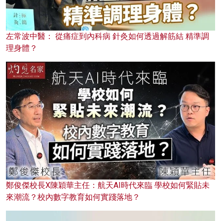
左常波中醫： 從痛症到內科病 針灸如何透過解筋結 精準調
理身體？
鄭俊傑校長X陳穎華主任：航天AI時代來臨 學校如何緊貼未
來潮流？校內數字教育如何實踐落地？