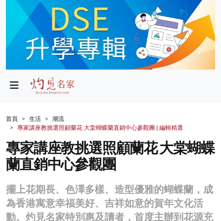
政局
教育
文化
財經
首頁
生活
潮流
專家講座教挑選照顧蘭花 大棠蝴蝶蘭直銷中心參觀團 | 編輯精選
生活
專家講座教挑選照顧蘭花 大棠蝴蝶
健康
蘭直銷中心參觀團
商業
擺上花期長、色澤多樣、造型優雅的蝴蝶蘭，成
科技
為香港寓意幸福美好、吉祥如意的賀年文化活
影片
動。灼見名家特別惠及讀者，首度主辦到花源充