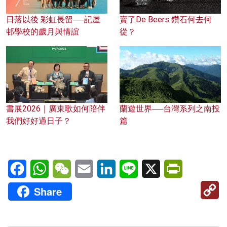
日落以後 彩虹長留──記屋
賣了De Beers 鑽石何去何
邨學校的歲月與情誼
從？
蘭遊世界──台灣系列之南投
書展2026｜廣東歌如何陪伴
篇
我們好好過日子？
Facebook
WhatsApp
WeChat
Email
LinkedIn
Line
X
PrintFriendl
C
Share
Li