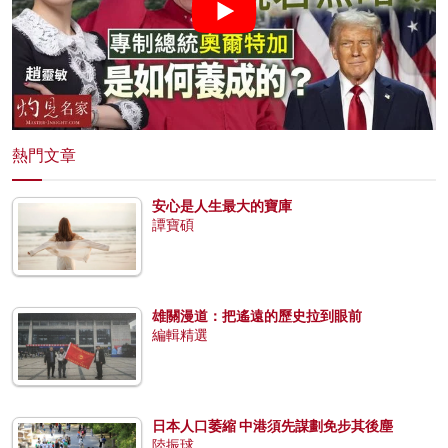
熱門文章
安心是人生最大的寶庫
譚寶碩
雄關漫道：把遙遠的歷史拉到眼前
編輯精選
日本人口萎縮 中港須先謀劃免步其後塵
陸振球