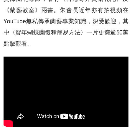
《蘭藝教室》兩書。朱會長近年亦有拍視頻在
YouTube無私傳承蘭藝專業知識，深受歡迎，其
中〈賀年蝴蝶蘭復種簡易方法〉一片更擁逾50萬
點擊觀看。