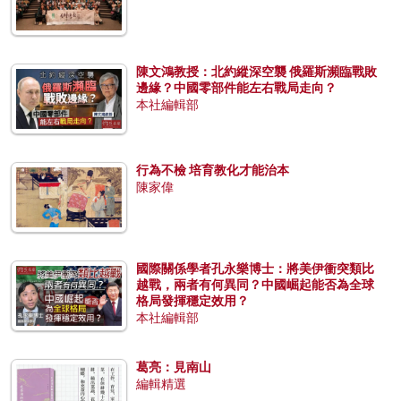
陳文鴻教授：北約縱深空襲 俄羅斯瀕臨戰敗
邊緣？中國零部件能左右戰局走向？
本社編輯部
行為不檢 培育教化才能治本
陳家偉
國際關係學者孔永樂博士：將美伊衝突類比
越戰，兩者有何異同？中國崛起能否為全球
格局發揮穩定效用？
本社編輯部
葛亮：見南山
編輯精選