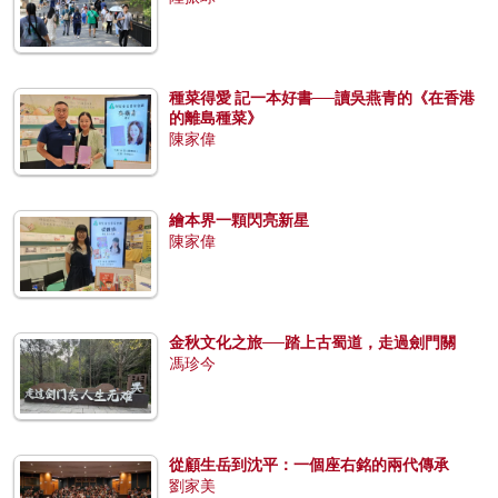
種菜得愛 記一本好書──讀吳燕青的《在香港
的離島種菜》
陳家偉
繪本界一顆閃亮新星
陳家偉
金秋文化之旅──踏上古蜀道，走過劍門關
馮珍今
從顧生岳到沈平：一個座右銘的兩代傳承
劉家美