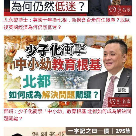
孔永樂博士：英國十年換七相，新揆會否步前任後塵？脫歐
後英國經濟為何仍然低迷？
鄧飛：少子化衝擊「中小幼」教育根基 北都如何成為解決問
題關鍵？