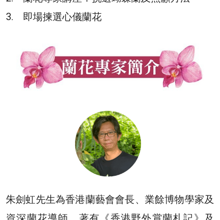
3. 即場揀選心儀蘭花
朱劍虹先生為香港蘭藝會會長、業餘博物學家及
資深蘭花導師，著有《香港野外賞蘭札記》及