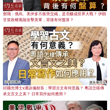
鄧飛：俄烏、美伊多方衝突交織，是否釀成世界大戰？ 伊朗
甘冒政權風險攻擊美軍，背後有何盤算？
邱國光博士x潘詠儀校長：學習古文有何意義？ 粵語怎樣傳
承文言文之美？ 日常寫作如何應用？