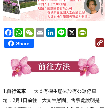
Facebook
WhatsApp
WeChat
Email
LinkedIn
Line
X
PrintFriendl
C
Share
Li
1.自行駕車——
大棠有機生態園設有公眾停車
場，2月1日前往「大棠生態園」售票處說明是