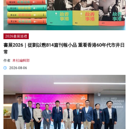
2026書展巡禮
書展2026｜從劉以鬯814篇刊報小品 重看香港60年代市井日
常
作者:
本社編輯部
2026-08-06