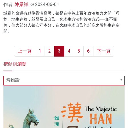
作者:
陳景祥
2024-06-01
城寨的命運有點像香港寫照，都是在中英上百年政治角力之間「巧
妙」地生存着，並發展出自己一套求生方法和管治方式──並不完
美，但大部分人都安守本分，在夾縫中求自己的託庇之所和生存空
間。
上一頁
1
2
3
4
5
6
下一頁
按類別瀏覽
齊物論