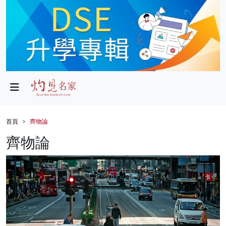
政局
教育
文化
財經
首頁
齊物論
生活
齊物論
健康
商業
科技
影片