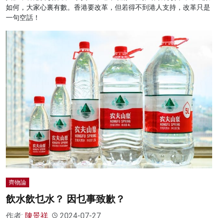
如何，大家心裏有數。香港要改革，但若得不到港人支持，改革只是
一句空話！
齊物論
飲水飲乜水？ 因乜事致歉？
作者:
陳景祥
2024-07-27