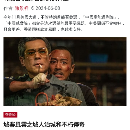
作者:
陳景祥
2024-06-08
今年11月美國大選，不管特朗普能否參選，「中國產能過剩論」、
「中國威脅論」都會是這次選舉的最重要議題。中美關係不會轉好，
只會更差。香港同樣處於風眼，也難求安靜。
齊物論
城寨風雲之城人治城和不朽傳奇