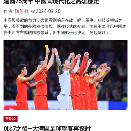
建國75周年 中國式現代化之路怎樣走
作者:
陳景祥
2024-09-28
中國與美歐的角力，大家看到的是在政、經、軍事、科技等領域之
爭；看不到的是兩種價值觀、兩種模式的交鋒。美歐不能容忍中國改
變由西方主導的國際體系，但中國似乎已決定「另起爐灶」。
齊物論
0比7之後—大灣區足球聯賽再探討