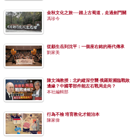
金秋文化之旅──踏上古蜀道，走過劍門關
馮珍今
從顧生岳到沈平：一個座右銘的兩代傳承
劉家美
陳文鴻教授：北約縱深空襲 俄羅斯瀕臨戰敗
邊緣？中國零部件能左右戰局走向？
本社編輯部
行為不檢 培育教化才能治本
陳家偉