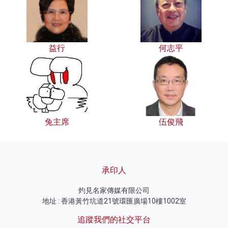
益行
何志平
兔主席
伍俊飛
承印人
灼見名家傳媒有限公司
地址 : 香港黃竹坑道21號環匯廣場10樓1002室
追蹤我們的社交平台