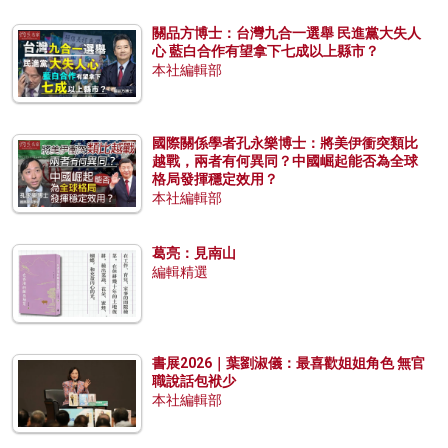
關品方博士：台灣九合一選舉 民進黨大失人
心 藍白合作有望拿下七成以上縣市？
本社編輯部
國際關係學者孔永樂博士：將美伊衝突類比
越戰，兩者有何異同？中國崛起能否為全球
格局發揮穩定效用？
本社編輯部
葛亮：見南山
編輯精選
書展2026｜葉劉淑儀：最喜歡姐姐角色 無官
職說話包袱少
本社編輯部