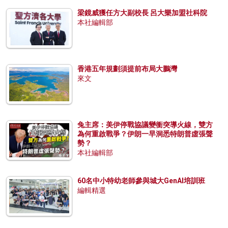
梁鏡威獲任方大副校長 呂大樂加盟社科院
本社編輯部
香港五年規劃須提前布局大鵬灣
來文
兔主席：美伊停戰協議變衝突導火線，雙方
為何重啟戰爭？伊朗一早洞悉特朗普虛張聲
勢？
本社編輯部
60名中小特幼老師參與城大GenAI培訓班
編輯精選