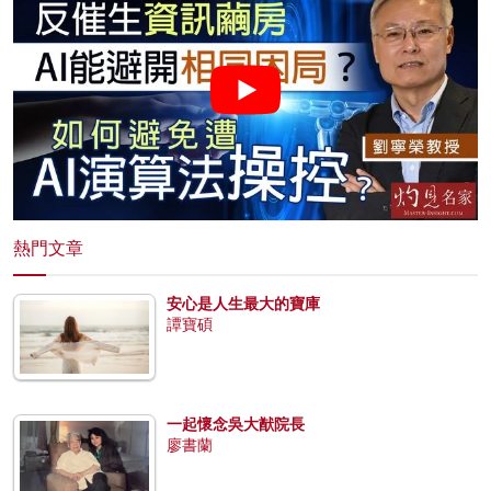
熱門文章
安心是人生最大的寶庫
譚寶碩
一起懷念吳大猷院長
廖書蘭