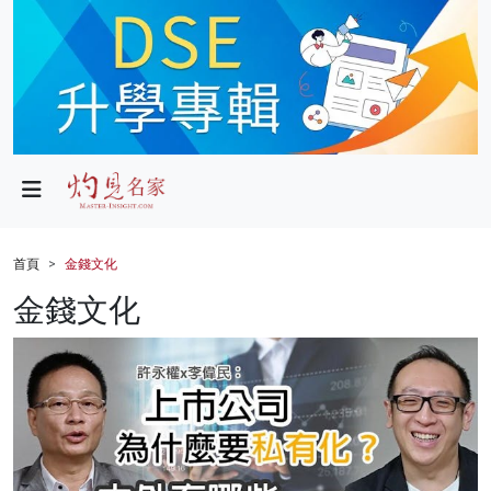
政局
教育
文化
財經
首頁
金錢文化
生活
金錢文化
健康
商業
科技
影片