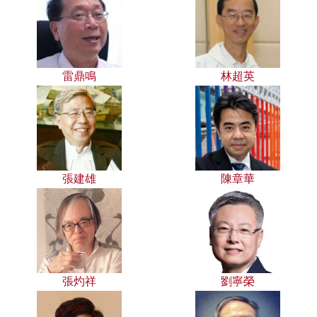
雷鼎鳴
林超英
張建雄
陳章華
張灼祥
劉寧榮