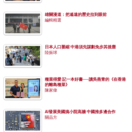
雄關漫道：把遙遠的歷史拉到眼前
編輯精選
日本人口萎縮 中港須先謀劃免步其後塵
陸振球
種菜得愛 記一本好書──讀吳燕青的《在香港
的離島種菜》
陳家偉
AI發展美國搞小院高牆 中國推多邊合作
關品方