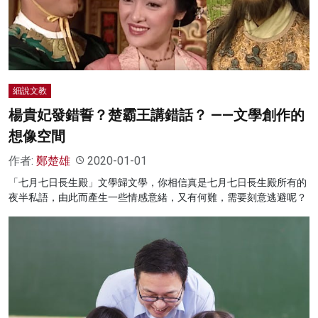
名家榜
灼見活動
關於我們
細說文教
楊貴妃發錯誓？楚霸王講錯話？ ——文學創作的
想像空間
作者:
鄭楚雄
2020-01-01
「七月七日長生殿」文學歸文學，你相信真是七月七日長生殿所有的
夜半私語，由此而產生一些情感意緒，又有何難，需要刻意逃避呢？