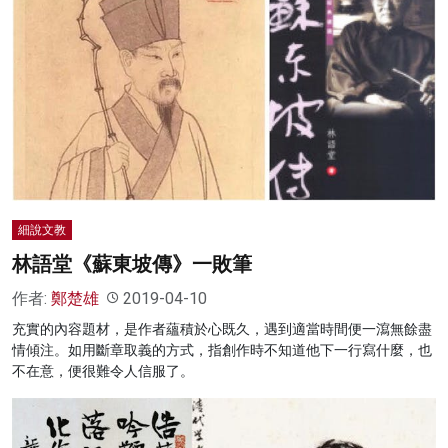
細說文教
林語堂《蘇東坡傳》一敗筆
作者:
鄭楚雄
2019-04-10
充實的內容題材，是作者蘊積於心既久，遇到適當時間便一瀉無餘盡
情傾注。如用斷章取義的方式，指創作時不知道他下一行寫什麼，也
不在意，便很難令人信服了。