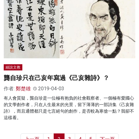
細說文教
龔自珍只在己亥年寫過《己亥雜詩》？
作者:
鄭楚雄
2019-04-03
有人會質疑，龔自珍是一位極有抱負的社會觀察者、一個極有愛國心
的文學創作者，只在人生最末的光景，留下薄薄的一部詩集《己亥雜
詩》，而且通體都只是七言絕句的創作，是否較為寒傖一點？我卻不
這樣看。