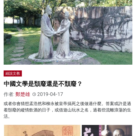
細說文教
中國文學是頹廢還是不頹廢？
作者:
鄭楚雄
2019-04-17
或者你會猜想孟浩然和柳永被皇帝搞死之後做過什麼。答案或許是過
着頹廢的縱情飲酒的日子，或借遊山玩水之名，過着些流離浪蕩的生
活。