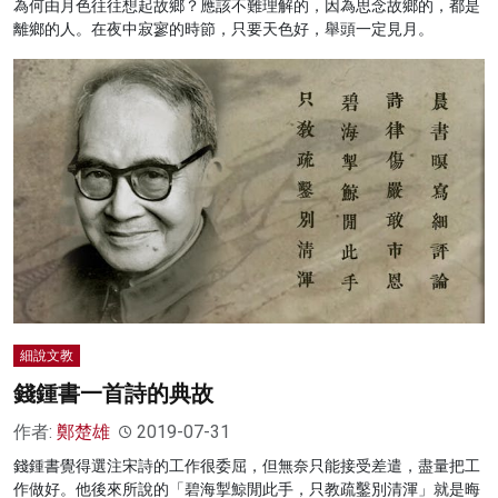
為何由月色往往想起故鄉？應該不難理解的，因為思念故鄉的，都是
離鄉的人。在夜中寂寥的時節，只要天色好，舉頭一定見月。
細說文教
錢鍾書一首詩的典故
作者:
鄭楚雄
2019-07-31
錢鍾書覺得選注宋詩的工作很委屈，但無奈只能接受差遣，盡量把工
作做好。他後來所說的「碧海掣鯨閒此手，只教疏鑿別清渾」就是晦