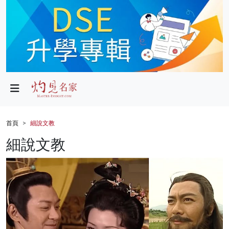
政局
教育
文化
財經
首頁
細說文教
生活
細說文教
健康
商業
科技
影片