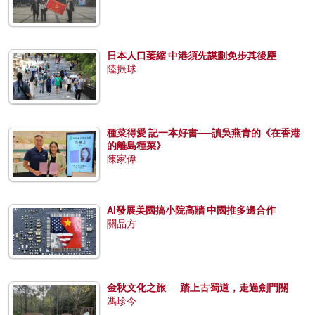
日本人口萎縮 中港須先謀劃免步其後塵
陸振球
種菜得愛 記一本好書──讀吳燕青的《在香港
的離島種菜》
陳家偉
AI發展美國搞小院高牆 中國推多邊合作
關品方
金秋文化之旅──踏上古蜀道，走過劍門關
馮珍今