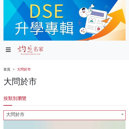
政局
教育
文化
財經
首頁
大問於市
生活
大問於市
健康
按類別瀏覽
商業
科技
大問於市
影片