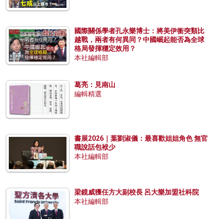
國際關係學者孔永樂博士：將美伊衝突類比
越戰，兩者有何異同？中國崛起能否為全球
格局發揮穩定效用？
本社編輯部
葛亮：見南山
編輯精選
書展2026｜葉劉淑儀：最喜歡姐姐角色 無官
職說話包袱少
本社編輯部
梁鏡威獲任方大副校長 呂大樂加盟社科院
本社編輯部