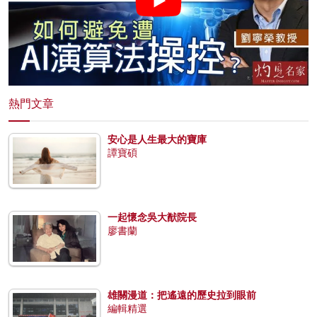
熱門文章
安心是人生最大的寶庫
譚寶碩
一起懷念吳大猷院長
廖書蘭
雄關漫道：把遙遠的歷史拉到眼前
編輯精選