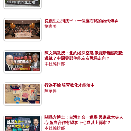
從顧生岳到沈平：一個座右銘的兩代傳承
劉家美
陳文鴻教授：北約縱深空襲 俄羅斯瀕臨戰敗
邊緣？中國零部件能左右戰局走向？
本社編輯部
行為不檢 培育教化才能治本
陳家偉
關品方博士：台灣九合一選舉 民進黨大失人
心 藍白合作有望拿下七成以上縣市？
本社編輯部