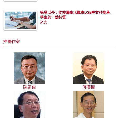
摘星以外：從校園生活觀察DSE中文科摘星
學生的一點特質
來文
推薦作家
陳家偉
何漢權