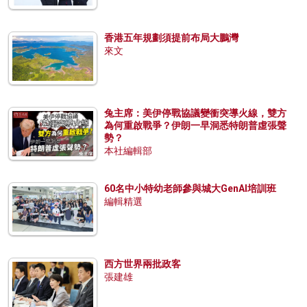
香港五年規劃須提前布局大鵬灣
來文
兔主席：美伊停戰協議變衝突導火線，雙方
為何重啟戰爭？伊朗一早洞悉特朗普虛張聲
勢？
本社編輯部
60名中小特幼老師參與城大GenAI培訓班
編輯精選
西方世界兩批政客
張建雄