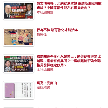
陳文鴻教授：北約縱深空襲 俄羅斯瀕臨戰敗
邊緣？中國零部件能左右戰局走向？
本社編輯部
行為不檢 培育教化才能治本
陳家偉
國際關係學者孔永樂博士：將美伊衝突類比
越戰，兩者有何異同？中國崛起能否為全球
格局發揮穩定效用？
本社編輯部
葛亮：見南山
編輯精選