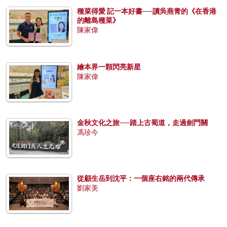
種菜得愛 記一本好書──讀吳燕青的《在香港
的離島種菜》
陳家偉
繪本界一顆閃亮新星
陳家偉
金秋文化之旅──踏上古蜀道，走過劍門關
馮珍今
從顧生岳到沈平：一個座右銘的兩代傳承
劉家美