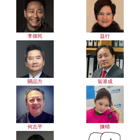
李偉民
益行
關品方
翁港成
何志平
陳晴