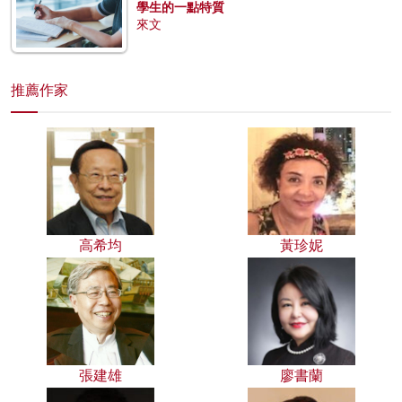
學生的一點特質
來文
推薦作家
高希均
黃珍妮
張建雄
廖書蘭