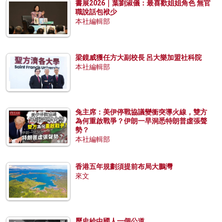
書展2026｜葉劉淑儀：最喜歡姐姐角色 無官
職說話包袱少
本社編輯部
梁鏡威獲任方大副校長 呂大樂加盟社科院
本社編輯部
兔主席：美伊停戰協議變衝突導火線，雙方
為何重啟戰爭？伊朗一早洞悉特朗普虛張聲
勢？
本社編輯部
香港五年規劃須提前布局大鵬灣
來文
歷史給中國人一個公道