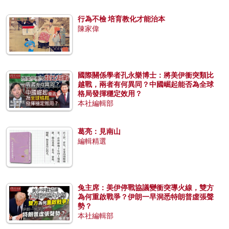
行為不檢 培育教化才能治本
陳家偉
國際關係學者孔永樂博士：將美伊衝突類比
越戰，兩者有何異同？中國崛起能否為全球
格局發揮穩定效用？
本社編輯部
葛亮：見南山
編輯精選
兔主席：美伊停戰協議變衝突導火線，雙方
為何重啟戰爭？伊朗一早洞悉特朗普虛張聲
勢？
本社編輯部