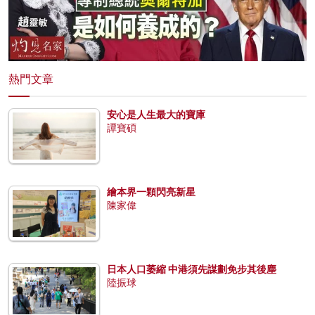
熱門文章
安心是人生最大的寶庫
譚寶碩
繪本界一顆閃亮新星
陳家偉
日本人口萎縮 中港須先謀劃免步其後塵
陸振球