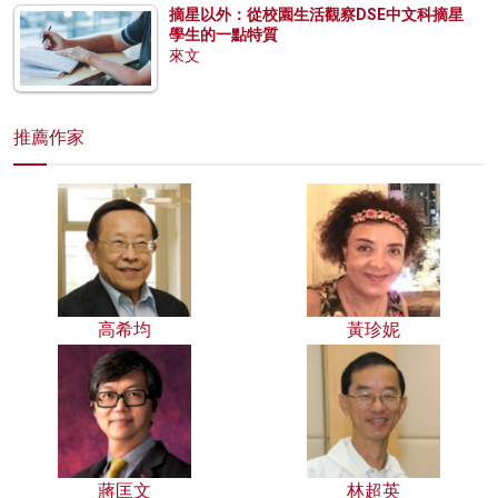
摘星以外：從校園生活觀察DSE中文科摘星
學生的一點特質
來文
推薦作家
高希均
黃珍妮
蔣匡文
林超英