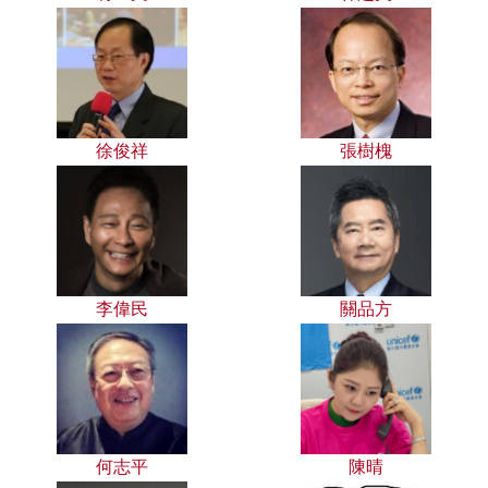
徐俊祥
張樹槐
李偉民
關品方
何志平
陳晴