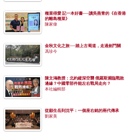
種菜得愛 記一本好書──讀吳燕青的《在香港
的離島種菜》
陳家偉
金秋文化之旅──踏上古蜀道，走過劍門關
馮珍今
陳文鴻教授：北約縱深空襲 俄羅斯瀕臨戰敗
邊緣？中國零部件能左右戰局走向？
本社編輯部
從顧生岳到沈平：一個座右銘的兩代傳承
劉家美