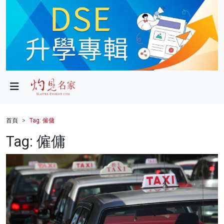
政局
教育
文化
財經
首頁
Tag: 僱傭
生活
Tag: 僱傭
健康
商業
科技
影片