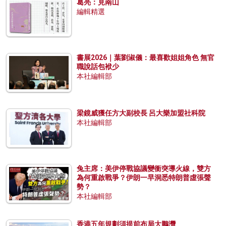
葛亮：見南山
編輯精選
書展2026｜葉劉淑儀：最喜歡姐姐角色 無官
職說話包袱少
本社編輯部
梁鏡威獲任方大副校長 呂大樂加盟社科院
本社編輯部
兔主席：美伊停戰協議變衝突導火線，雙方
為何重啟戰爭？伊朗一早洞悉特朗普虛張聲
勢？
本社編輯部
香港五年規劃須提前布局大鵬灣