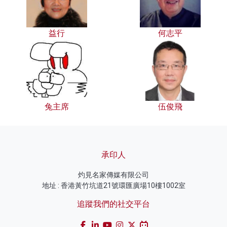
益行
何志平
兔主席
伍俊飛
承印人
灼見名家傳媒有限公司
地址 : 香港黃竹坑道21號環匯廣場10樓1002室
追蹤我們的社交平台