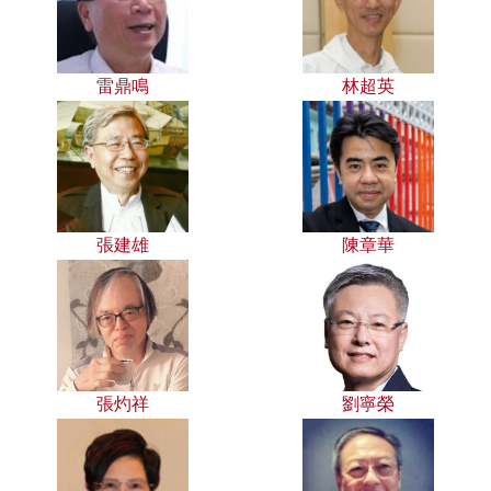
雷鼎鳴
林超英
張建雄
陳章華
張灼祥
劉寧榮