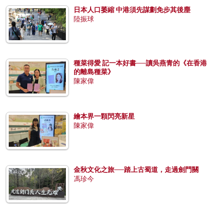
日本人口萎縮 中港須先謀劃免步其後塵
陸振球
種菜得愛 記一本好書──讀吳燕青的《在香港
的離島種菜》
陳家偉
繪本界一顆閃亮新星
陳家偉
金秋文化之旅──踏上古蜀道，走過劍門關
馮珍今