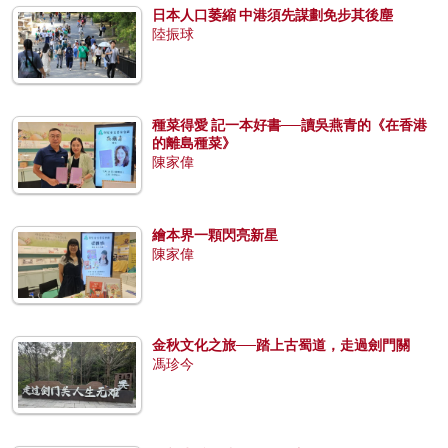
日本人口萎縮 中港須先謀劃免步其後塵
陸振球
種菜得愛 記一本好書──讀吳燕青的《在香港
的離島種菜》
陳家偉
繪本界一顆閃亮新星
陳家偉
金秋文化之旅──踏上古蜀道，走過劍門關
馮珍今