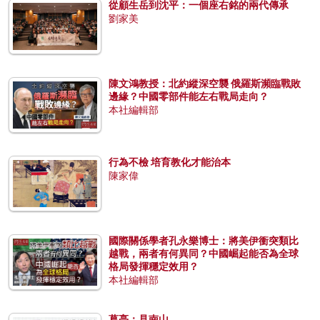
從顧生岳到沈平：一個座右銘的兩代傳承
劉家美
陳文鴻教授：北約縱深空襲 俄羅斯瀕臨戰敗
邊緣？中國零部件能左右戰局走向？
本社編輯部
行為不檢 培育教化才能治本
陳家偉
國際關係學者孔永樂博士：將美伊衝突類比
越戰，兩者有何異同？中國崛起能否為全球
格局發揮穩定效用？
本社編輯部
葛亮：見南山