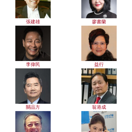
張建雄
廖書蘭
李偉民
益行
關品方
翁港成