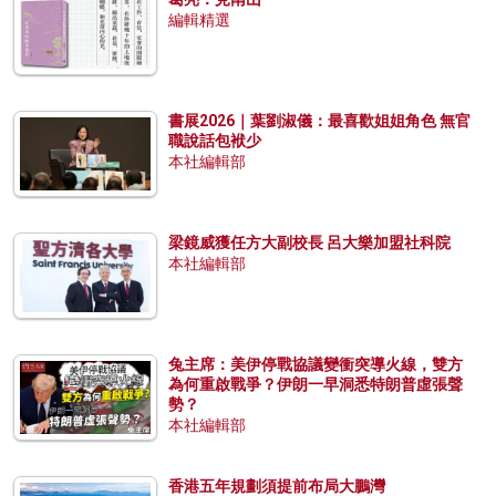
編輯精選
書展2026｜葉劉淑儀：最喜歡姐姐角色 無官
職說話包袱少
本社編輯部
梁鏡威獲任方大副校長 呂大樂加盟社科院
本社編輯部
兔主席：美伊停戰協議變衝突導火線，雙方
為何重啟戰爭？伊朗一早洞悉特朗普虛張聲
勢？
本社編輯部
香港五年規劃須提前布局大鵬灣