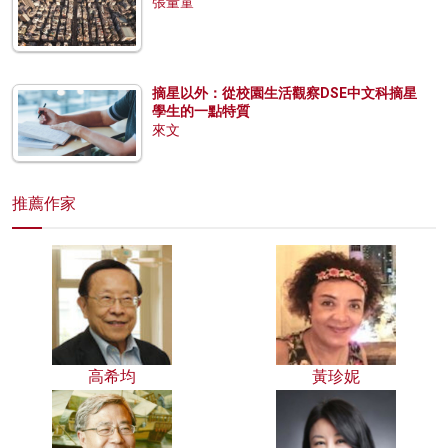
張量童
摘星以外：從校園生活觀察DSE中文科摘星
學生的一點特質
來文
推薦作家
高希均
黃珍妮