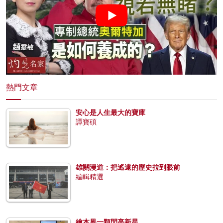
熱門文章
安心是人生最大的寶庫
譚寶碩
雄關漫道：把遙遠的歷史拉到眼前
編輯精選
繪本界一顆閃亮新星