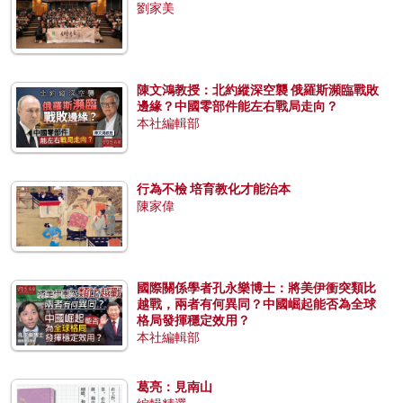
劉家美
陳文鴻教授：北約縱深空襲 俄羅斯瀕臨戰敗
邊緣？中國零部件能左右戰局走向？
本社編輯部
行為不檢 培育教化才能治本
陳家偉
國際關係學者孔永樂博士：將美伊衝突類比
越戰，兩者有何異同？中國崛起能否為全球
格局發揮穩定效用？
本社編輯部
葛亮：見南山