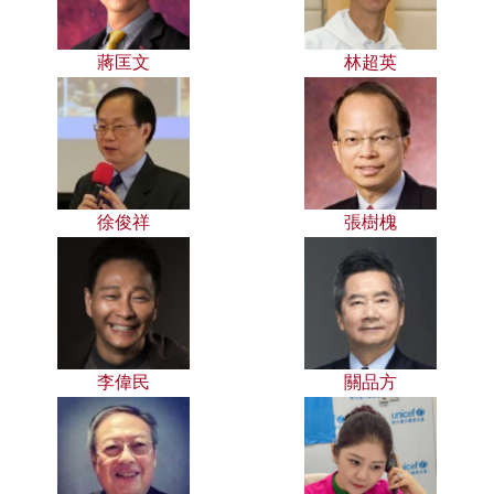
蔣匡文
林超英
徐俊祥
張樹槐
李偉民
關品方