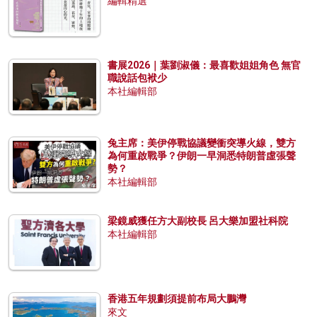
編輯精選
書展2026｜葉劉淑儀：最喜歡姐姐角色 無官
職說話包袱少
本社編輯部
兔主席：美伊停戰協議變衝突導火線，雙方
為何重啟戰爭？伊朗一早洞悉特朗普虛張聲
勢？
本社編輯部
梁鏡威獲任方大副校長 呂大樂加盟社科院
本社編輯部
香港五年規劃須提前布局大鵬灣
來文