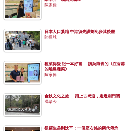
陳家偉
日本人口萎縮 中港須先謀劃免步其後塵
陸振球
種菜得愛 記一本好書──讀吳燕青的《在香港
的離島種菜》
陳家偉
金秋文化之旅──踏上古蜀道，走過劍門關
馮珍今
從顧生岳到沈平：一個座右銘的兩代傳承