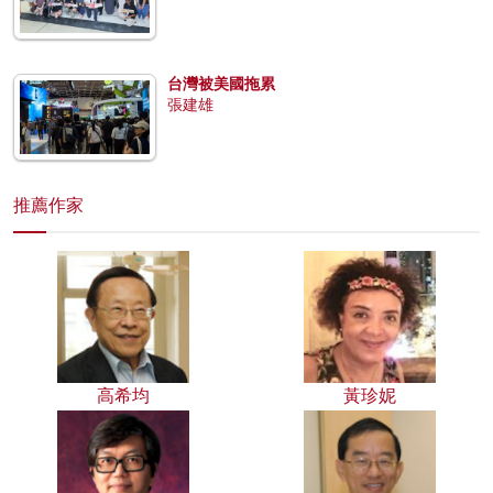
台灣被美國拖累
張建雄
推薦作家
高希均
黃珍妮