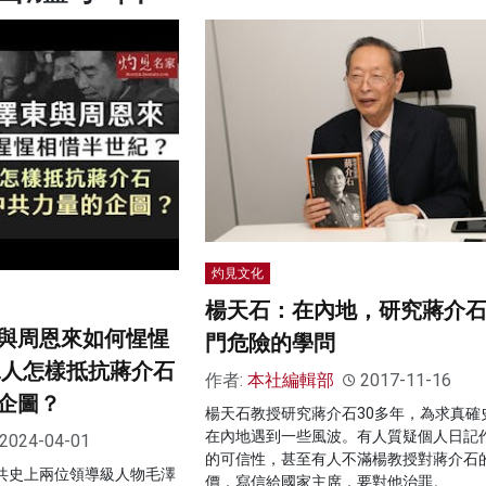
灼見文化
楊天石：在內地，研究蔣介
與周恩來如何惺惺
門危險的學問
二人怎樣抵抗蔣介石
作者:
本社編輯部
2017-11-16
企圖？
楊天石教授研究蔣介石30多年，為求真確
在內地遇到一些風波。有人質疑個人日記
2024-04-01
的可信性，甚至有人不滿楊教授對蔣介石
中共史上兩位領導級人物毛澤
價，寫信給國家主席，要對他治罪。