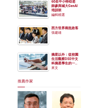
60名中小特幼老
師參與城大GenAI
培訓班
編輯精選
西方世界兩批政客
張建雄
摘星以外：從校園
生活觀察DSE中文
科摘星學生的一點
特質
來文
推薦作家