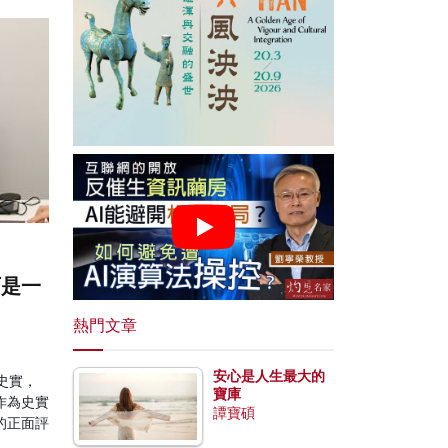
石是一
熱門文章
安心是人生最大的
史實，
寶庫
作為史實
譚寶碩
的正面評