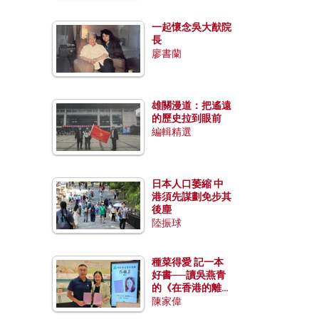
一起懷念吳大猷院
長
廖書蘭
雄關漫道：把遙遠
的歷史拉到眼前
編輯精選
日本人口萎縮 中
港須先謀劃免步其
後塵
陸振球
種菜得愛 記一本
好書──讀吳燕青
的《在香港的離島
種菜》
陳家偉