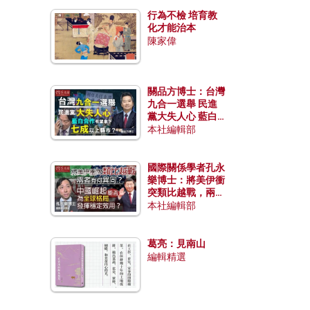
行為不檢 培育教
化才能治本
陳家偉
關品方博士：台灣
九合一選舉 民進
黨大失人心 藍白
合作有望拿下七成
本社編輯部
以上縣市？
國際關係學者孔永
樂博士：將美伊衝
突類比越戰，兩者
有何異同？中國崛
本社編輯部
起能否為全球格局
發揮穩定效用？
葛亮：見南山
編輯精選