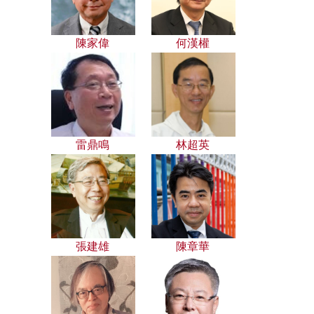
陳家偉
何漢權
雷鼎鳴
林超英
張建雄
陳章華