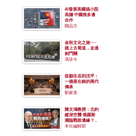
AI發展美國搞小院
高牆 中國推多邊
合作
關品方
金秋文化之旅──
踏上古蜀道，走過
劍門關
馮珍今
從顧生岳到沈平：
一個座右銘的兩代
傳承
劉家美
陳文鴻教授：北約
縱深空襲 俄羅斯
瀕臨戰敗邊緣？中
國零部件能左右戰
本社編輯部
局走向？