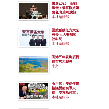
書展2026｜葉劉
淑儀：最喜歡姐姐
角色 無官職說話
包袱少
本社編輯部
梁鏡威獲任方大副
校長 呂大樂加盟
社科院
本社編輯部
香港五年規劃須提
前布局大鵬灣
來文
兔主席：美伊停戰
協議變衝突導火
線，雙方為何重啟
戰爭？伊朗一早洞
本社編輯部
悉特朗普虛張聲
勢？