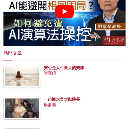
熱門文章
安心是人生最大的寶庫
譚寶碩
一起懷念吳大猷院長
廖書蘭