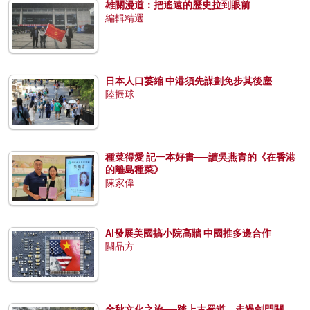
雄關漫道：把遙遠的歷史拉到眼前
編輯精選
日本人口萎縮 中港須先謀劃免步其後塵
陸振球
種菜得愛 記一本好書──讀吳燕青的《在香港
的離島種菜》
陳家偉
AI發展美國搞小院高牆 中國推多邊合作
關品方
金秋文化之旅──踏上古蜀道，走過劍門關