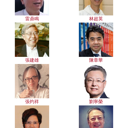
雷鼎鳴
林超英
張建雄
陳章華
張灼祥
劉寧榮