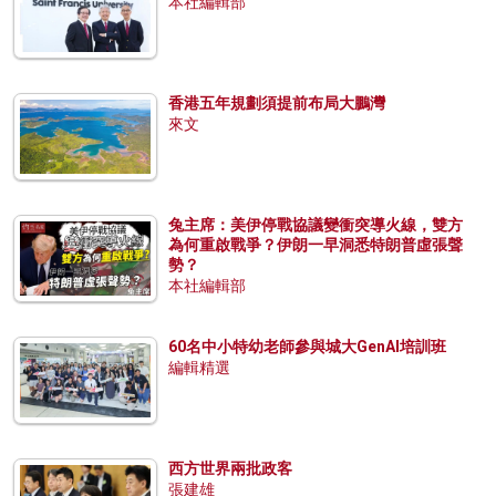
本社編輯部
香港五年規劃須提前布局大鵬灣
來文
兔主席：美伊停戰協議變衝突導火線，雙方
為何重啟戰爭？伊朗一早洞悉特朗普虛張聲
勢？
本社編輯部
60名中小特幼老師參與城大GenAI培訓班
編輯精選
西方世界兩批政客
張建雄