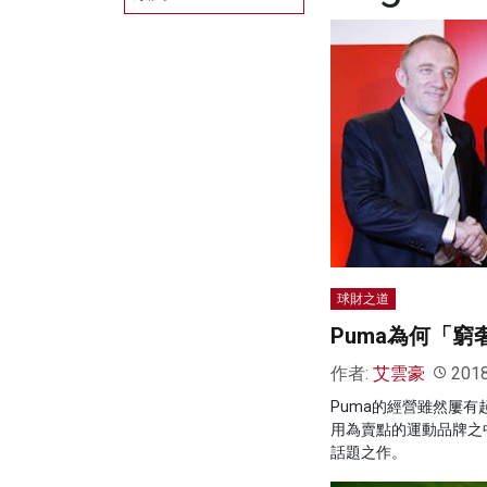
球財之道
Puma為何「
作者:
艾雲豪
201
Puma的經營雖然屢
用為賣點的運動品牌之
話題之作。