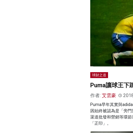
球財之道
Puma讓球王下
作者:
艾雲豪
201
Puma早年其實與adi
因始終被認為是「旁門
渠道批發和營銷等環節
「正印」。