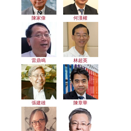
陳家偉
何漢權
雷鼎鳴
林超英
張建雄
陳章華