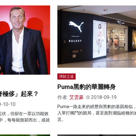
球財之道
Puma黑豹的華麗轉身
窮奢極侈」起來？
作者:
艾雲豪
2018-09-19
8-10-10
Puma一路走來的經歷與黑豹的基因相似
入單打獨鬥的困局，甚至面對瀕臨絕種的
有起伏，但卻在一眾以功能效
災。
中，每每能脫穎而出，成就