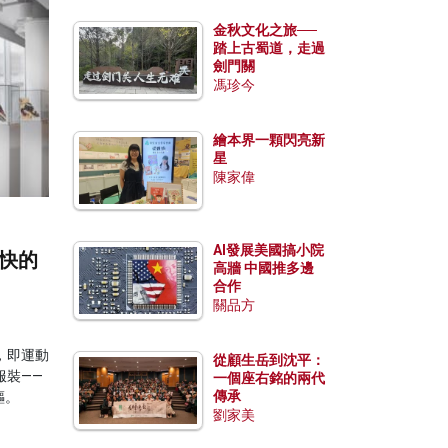
金秋文化之旅──
踏上古蜀道，走過
劍門關
馮珍今
繪本界一顆閃亮新
星
陳家偉
AI發展美國搞小院
最快的
高牆 中國推多邊
合作
關品方
，即運動
從顧生岳到沈平：
服裝——
一個座右銘的兩代
傳承
驅。
劉家美