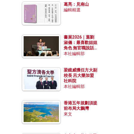
葛亮：見南山
編輯精選
書展2026｜葉劉
淑儀：最喜歡姐姐
角色 無官職說話
包袱少
本社編輯部
梁鏡威獲任方大副
校長 呂大樂加盟
社科院
本社編輯部
香港五年規劃須提
前布局大鵬灣
來文