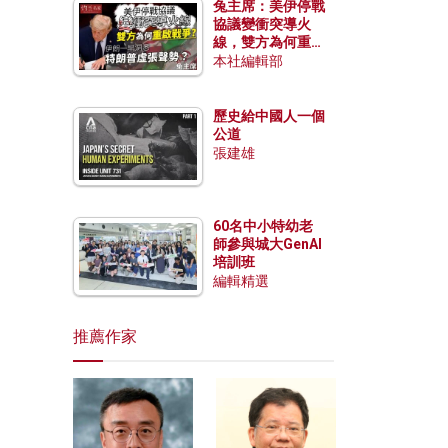
兔主席：美伊停戰
協議變衝突導火
線，雙方為何重啟
戰爭？伊朗一早洞
本社編輯部
悉特朗普虛張聲
勢？
歷史給中國人一個
公道
張建雄
60名中小特幼老
師參與城大GenAI
培訓班
編輯精選
推薦作家