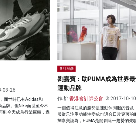
會計群彥
劉嘉寶：助PUMA成為世界
運動品牌
8-03-26
作者:
香港會計師公會
2017-10-10
世，面世時已有Adidas和
動品牌。但Nike面世至今不
一個值得注意的趨勢是運動休閒服的普及
再到今天成為行業巨頭，過
服從只注重功能性變成也適合日常穿著的
劉嘉寶認為，PUMA是開創這一趨勢的先