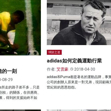
球財之道
adidas如何定義運動行業
作者:
艾雲豪
2018-04-30
跪的一刻
addias和Puma都是著名的運動品牌，事
8-08-29
公司的創辦人原來是一對兄弟，現回顧兩
世紀前的恩恩怨怨。
das所走的路子差不多，只是
別枝」的關係，在供應商、
裏，得到的支援始終不如