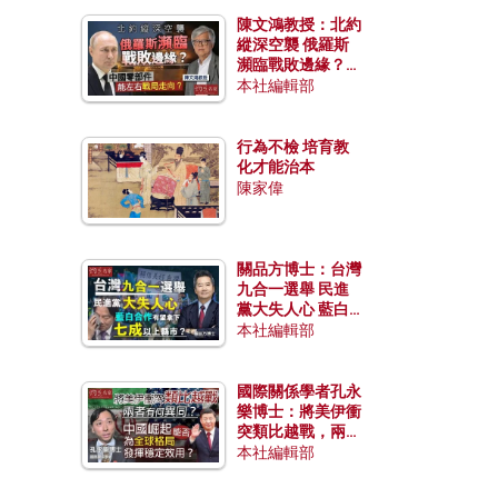
陳文鴻教授：北約
縱深空襲 俄羅斯
瀕臨戰敗邊緣？中
國零部件能左右戰
本社編輯部
局走向？
行為不檢 培育教
化才能治本
陳家偉
關品方博士：台灣
九合一選舉 民進
黨大失人心 藍白
合作有望拿下七成
本社編輯部
以上縣市？
國際關係學者孔永
樂博士：將美伊衝
突類比越戰，兩者
有何異同？中國崛
本社編輯部
起能否為全球格局
發揮穩定效用？