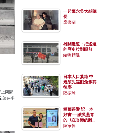
一起懷念吳大猷院
長
廖書蘭
雄關漫道：把遙遠
的歷史拉到眼前
編輯精選
日本人口萎縮 中
港須先謀劃免步其
後塵
實上兩間
陸振球
兄弟在半
種菜得愛 記一本
好書──讀吳燕青
的《在香港的離島
種菜》
陳家偉