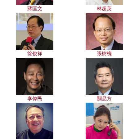
蔣匡文
林超英
徐俊祥
張樹槐
李偉民
關品方