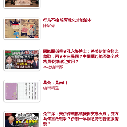
行為不檢 培育教化才能治本
陳家偉
國際關係學者孔永樂博士：將美伊衝突類比
越戰，兩者有何異同？中國崛起能否為全球
格局發揮穩定效用？
本社編輯部
葛亮：見南山
編輯精選
兔主席：美伊停戰協議變衝突導火線，雙方
為何重啟戰爭？伊朗一早洞悉特朗普虛張聲
勢？