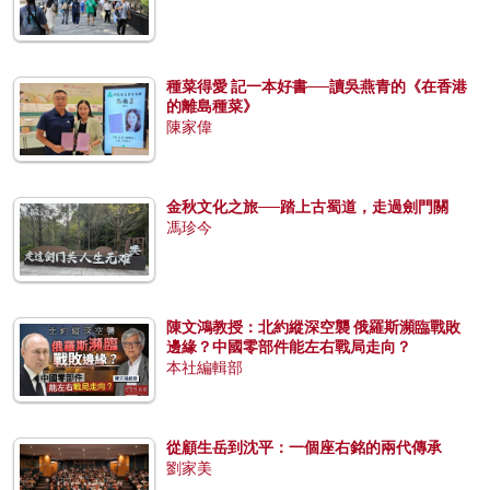
種菜得愛 記一本好書──讀吳燕青的《在香港
的離島種菜》
陳家偉
金秋文化之旅──踏上古蜀道，走過劍門關
馮珍今
陳文鴻教授：北約縱深空襲 俄羅斯瀕臨戰敗
邊緣？中國零部件能左右戰局走向？
本社編輯部
從顧生岳到沈平：一個座右銘的兩代傳承
劉家美