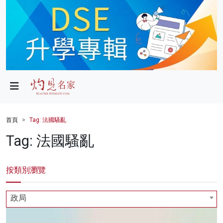
政局
教育
文化
財經
首頁
Tag: 法國騷亂
生活
Tag: 法國騷亂
健康
按類別瀏覽
商業
科技
政局
影片