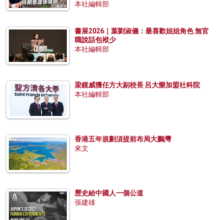
本社編輯部
書展2026｜葉劉淑儀：最喜歡姐姐角色 無官
職說話包袱少
本社編輯部
梁鏡威獲任方大副校長 呂大樂加盟社科院
本社編輯部
香港五年規劃須提前布局大鵬灣
來文
歷史給中國人一個公道
張建雄