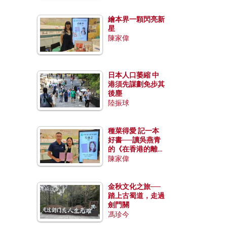
繪本界一顆閃亮新
星
陳家偉
日本人口萎縮 中
港須先謀劃免步其
後塵
陸振球
種菜得愛 記一本
好書──讀吳燕青
的《在香港的離島
種菜》
陳家偉
金秋文化之旅──
踏上古蜀道，走過
劍門關
馮珍今