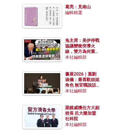
發揮穩定效用？
葛亮：見南山
編輯精選
兔主席：美伊停戰
協議變衝突導火
線，雙方為何重啟
戰爭？伊朗一早洞
本社編輯部
悉特朗普虛張聲
勢？
書展2026｜葉劉
淑儀：最喜歡姐姐
角色 無官職說話
包袱少
本社編輯部
梁鏡威獲任方大副
校長 呂大樂加盟
社科院
本社編輯部