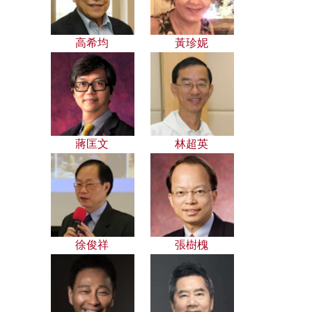
高希均
黃珍妮
蔣匡文
林超英
徐俊祥
張樹槐