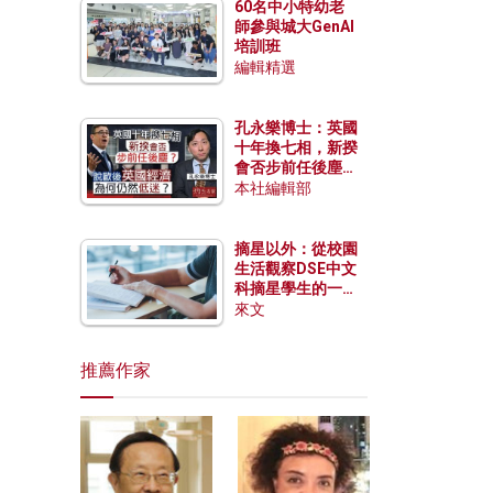
60名中小特幼老
師參與城大GenAI
培訓班
編輯精選
孔永樂博士：英國
十年換七相，新揆
會否步前任後塵？
脫歐後英國經濟為
本社編輯部
何仍然低迷？
摘星以外：從校園
生活觀察DSE中文
科摘星學生的一點
特質
來文
推薦作家