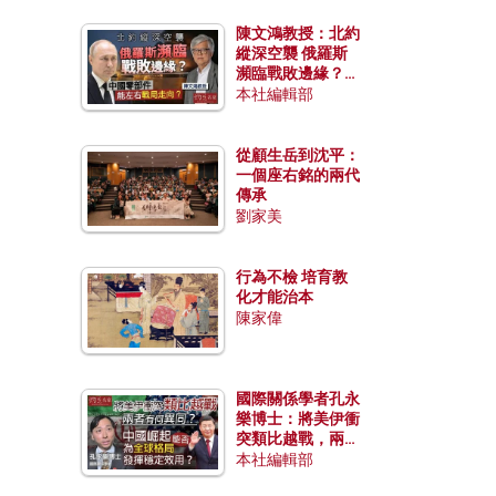
陳文鴻教授：北約
縱深空襲 俄羅斯
瀕臨戰敗邊緣？中
國零部件能左右戰
本社編輯部
局走向？
從顧生岳到沈平：
一個座右銘的兩代
傳承
劉家美
行為不檢 培育教
化才能治本
陳家偉
國際關係學者孔永
樂博士：將美伊衝
突類比越戰，兩者
有何異同？中國崛
本社編輯部
起能否為全球格局