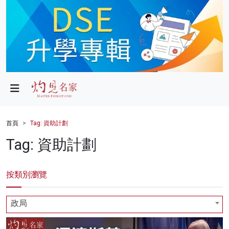
政局
教育
文化
財經
首頁
Tag: 資助計劃
生活
Tag: 資助計劃
健康
按類別瀏覽
商業
科技
政局
影片