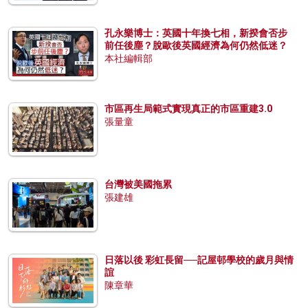
孔永樂博士：英國十年換七相，新揆會否步
前任後塵？脫歐後英國經濟為何仍然低迷？
本社編輯部
市區再生局範式實現真正的市區重建3.0
張量童
台灣被美國拖累
張建雄
日落以後 彩虹長留──記屋邨學校的歲月與情
誼
陳章華