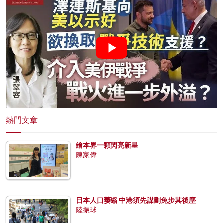
名家榜
灼見活動
關於我們
熱門文章
繪本界一顆閃亮新星
陳家偉
日本人口萎縮 中港須先謀劃免步其後塵
陸振球