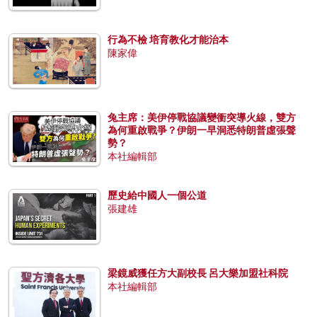
行為不檢 培育教化才能治本
陳家偉
兔主席：美伊停戰協議變衝突導火線，雙方
為何重啟戰爭？伊朗一早洞悉特朗普虛張聲
勢？
本社編輯部
歷史給中國人一個公道
張建雄
梁鏡威獲任方大副校長 呂大樂加盟社科院
本社編輯部