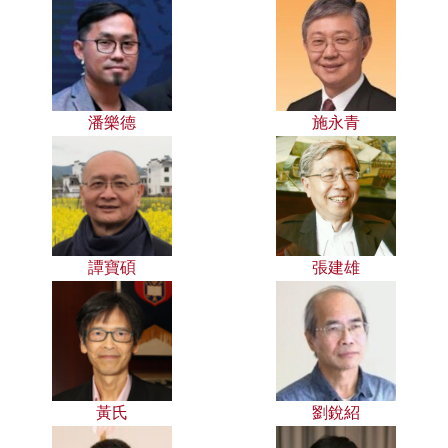
潘樂德
施永青
譚寶碩
張建雄
黃氏
劉銳紹