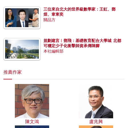
三位來自北大的世界級數學家：王虹、鄧
煜、韋東奕
關品方
規劃建言︱鄧飛：基礎教育配合大學城 北都
可穩定少子化衝擊師資承傳陣腳
本社編輯部
推薦作家
陳文鴻
盧兆興