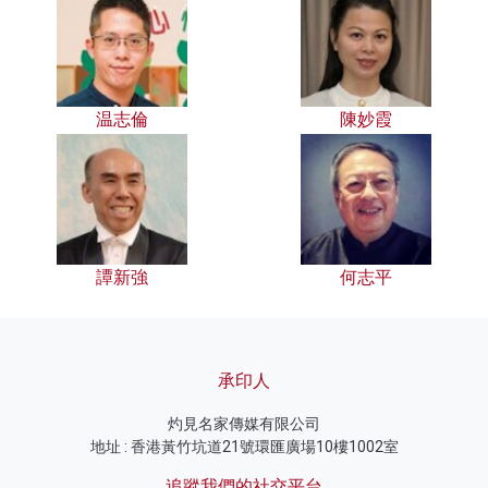
温志倫
陳妙霞
譚新強
何志平
承印人
灼見名家傳媒有限公司
地址 : 香港黃竹坑道21號環匯廣場10樓1002室
追蹤我們的社交平台