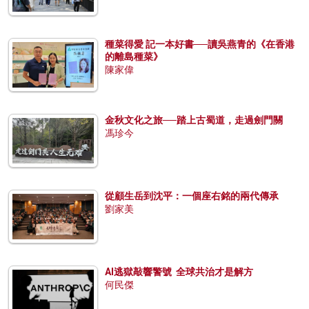
種菜得愛 記一本好書──讀吳燕青的《在香港
的離島種菜》
陳家偉
金秋文化之旅──踏上古蜀道，走過劍門關
馮珍今
從顧生岳到沈平：一個座右銘的兩代傳承
劉家美
AI逃獄敲響警號 全球共治才是解方
何民傑