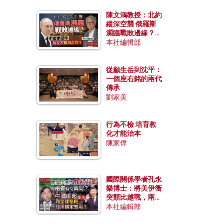
陳文鴻教授：北約
縱深空襲 俄羅斯
瀕臨戰敗邊緣？中
國零部件能左右戰
本社編輯部
局走向？
從顧生岳到沈平：
一個座右銘的兩代
傳承
劉家美
行為不檢 培育教
化才能治本
陳家偉
國際關係學者孔永
樂博士：將美伊衝
突類比越戰，兩者
有何異同？中國崛
本社編輯部
起能否為全球格局