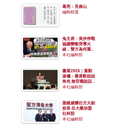
發揮穩定效用？
葛亮：見南山
編輯精選
兔主席：美伊停戰
協議變衝突導火
線，雙方為何重啟
戰爭？伊朗一早洞
本社編輯部
悉特朗普虛張聲
勢？
書展2026｜葉劉
淑儀：最喜歡姐姐
角色 無官職說話
包袱少
本社編輯部
梁鏡威獲任方大副
校長 呂大樂加盟
社科院
本社編輯部