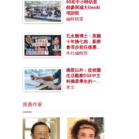
60名中小特幼老
師參與城大GenAI
培訓班
編輯精選
孔永樂博士：英國
十年換七相，新揆
會否步前任後塵？
脫歐後英國經濟為
本社編輯部
何仍然低迷？
摘星以外：從校園
生活觀察DSE中文
科摘星學生的一點
特質
來文
推薦作家