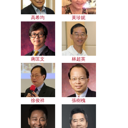
高希均
黃珍妮
蔣匡文
林超英
徐俊祥
張樹槐