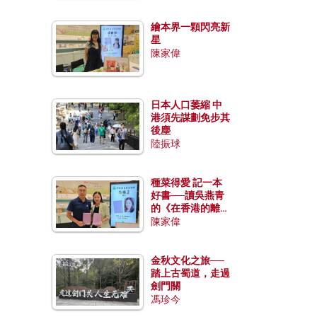
繪本界一顆閃亮新
星
陳家偉
日本人口萎縮 中
港須先謀劃免步其
後塵
陸振球
種菜得愛 記一本
好書──讀吳燕青
的《在香港的離島
種菜》
陳家偉
金秋文化之旅──
踏上古蜀道，走過
劍門關
馮珍今